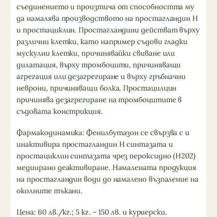
съединението и произтича от способността му
да намалява производството на простагландин Н
и простациклин. Простагландини действат върху
различни клетки, като например съдови гладки
мускулни клетки, причинявайки свиване или
дилатация, върху тромбоцити, причиняващи
агрегация или дезагрегиране и върху гръбначни
неврони, причиняващи болка. Простацилцин
причинява дезагрегиране на тромбоцитите в
съдовата констрикция.
Фармакодинамика: Фенилбутазон се свързва с и
инактивира простагландин Н синтазата и
простациклин синтазата чрез пероксидно (Н202)
медиирано деактивиране. Намалената продукция
на простагландин води до намалено възпаление на
околните тъкани.
Цена: 60 лв./кг.; 5 кг. – 150 лв. и куриерски.