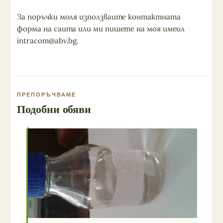
За поръчки моля използваите контактната
форма на саита или ми пишете на моя имеил
intracom@abv.bg
.
ПРЕПОРЪЧВАМЕ
Подобни обяви