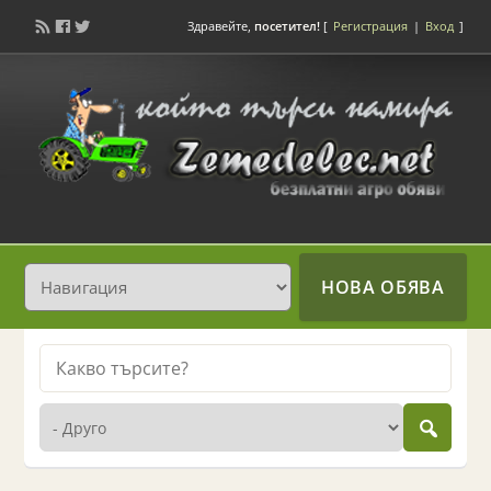
Здравейте,
посетител!
[
Регистрация
|
Вход
]
НОВА ОБЯВА