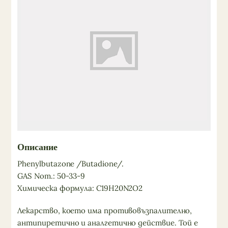
Описание
Phenylbutazone /Butadione/.
GAS Nom.: 50-33-9
Химическа формула: C19H20N2O2
Лекарство, което има противовъзпалително,
антипиретично и аналгетично действие. Той е