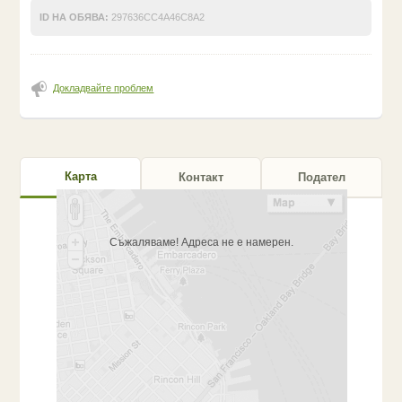
ID НА ОБЯВА:
297636CC4A46C8A2
Докладвайте проблем
Карта
Контакт
Подател
Съжаляваме! Адреса не е намерен.