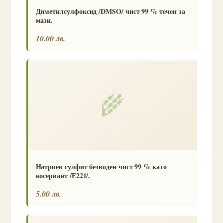
Диметилсулфоксид /DMSO/ чист 99 % течен за
мази.
10.00 лв.
🌾
Натриев сулфит безводен чист 99 % като
косервант /Е221/.
5.00 лв.