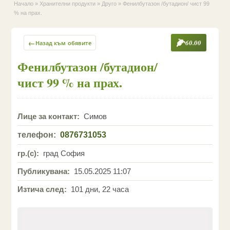
Начало
»
Хранителни продукти
»
Друго
»
Фенилбутазон /бутадион/ чист 99
% на прах.
←
60.00
Назад към обявите
Фенилбутазон /бутадион/
чист 99 % на прах.
Лице за контакт:
Симов
телефон:
0876731053
гр.(с):
град София
Публикувана:
15.05.2025 11:07
Изтича след:
101 дни, 22 часа