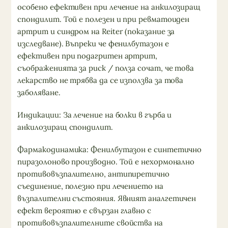
особено ефективен при лечение на анкилозиращ
спондилит. Той е полезен и при ревматоиден
артрит и синдром на Reiter (показание за
изследване). Въпреки че фенилбутазон е
ефективен при подагритен артрит,
съображенията за риск / полза сочат, че това
лекарство не трябва да се използва за това
заболяване.
Индикации: За лечение на болки в гърба и
анкилозиращ спондилит.
Фармакодинамика: Фенилбутазон е синтетично
пиразолоново производно. Той е нехормонално
противовъзпалително, антипиретично
съединение, полезно при лечението на
възпалителни състояния. Явният аналгетичен
ефект вероятно е свързан главно с
противовъзпалителните свойства на