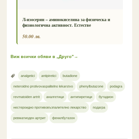
Л-изосерин – аминокиселина за физическа и
физиологична активност. Естестве
50.00 лв.
Виж всички обяви в „Друго"
→
analgetici
antipiretici
butadione
neteroidno protivovaspalitelno lekarstvo
phenylbutazone
podagra
revmatoiden artrit
аналгетици
антипиретици
бутадион
нестероидно противовъзпалително лекарство
подагра
ревматиоден артрит
фенилбутазон