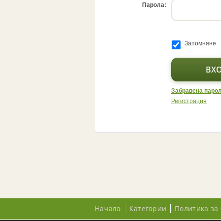
Парола:
Запомняне
Забравена паро
Регистрация
Начало
Категории
Политика за 