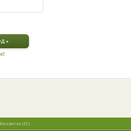
ла?
бисквитки (ЕС)