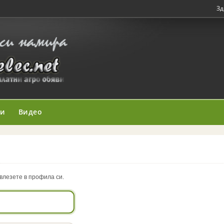
Зд
ни
Видео
влезете в профила си.