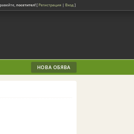
равейте,
посетител!
[
Регистрация
|
Вход
]
НОВА ОБЯВА