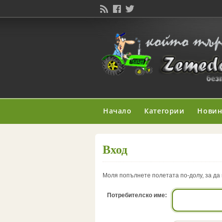
Начало
Категории
Нови
Вход
Моля попълнете полетата по-долу, за да 
Потребителско име: