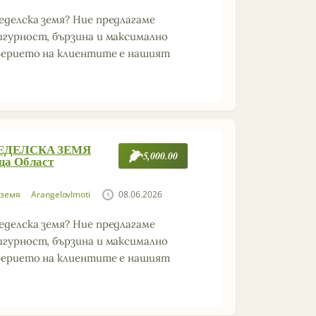
еделска земя? Ние предлагаме
игурност, бързина и максимално
оверието на клиентите е нашият
МЕДЕЛСКА ЗЕМЯ
5,000.00
ща Област
 земя
ArangelovImoti
08.06.2026
еделска земя? Ние предлагаме
игурност, бързина и максимално
оверието на клиентите е нашият