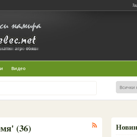
Зд
ни
Видео
мя' (36)
Нови