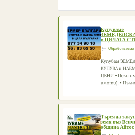
Купуваме
ЗЕМЕДЕЛСКА
в ЦЯЛАТА СТ
Обработваема
Купувам ЗЕМЕД
КУПУВА и НАЕ
ЦЕНИ • Цели и
имоти). • Пъл
Търся да заку
земя във Всич
община Айтос