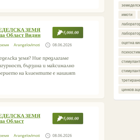
земеделс
имоти
лаборатор
МЕДЕЛСКА ЗЕМЯ
5,000.00
ща Област Видин
лаборатор
оцетна ки
 земя
ArangelovImoti
08.06.2026
психости
еделска земя? Ние предлагаме
стимулант
игурност, бързина и максимално
стимулант
оверието на клиентите е нашият
третиране
цинков ац
МЕДЕЛСКА ЗЕМЯ
5,000.00
ща Област
 земя
ArangelovImoti
08.06.2026