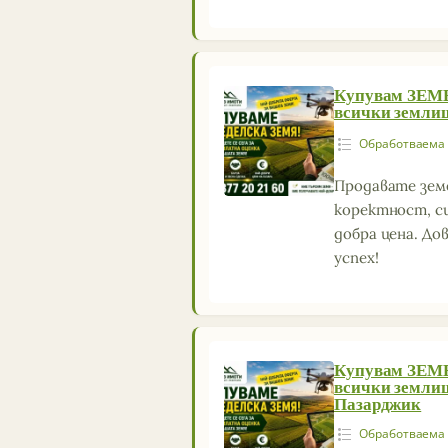
Купувам ЗЕ
всички земли
Обработваема
Продавате зем
коректност, с
добра цена. Д
успех!
Купувам ЗЕ
всички земли
Пазарджик
Обработваема