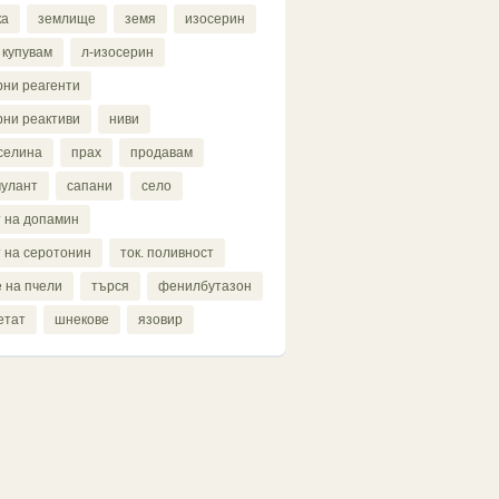
ка
землище
земя
изосерин
купувам
л-изосерин
ни реагенти
ни реактиви
ниви
селина
прах
продавам
мулант
сапани
село
 на допамин
 на серотонин
ток. поливност
 на пчели
търся
фенилбутазон
етат
шнекове
язовир