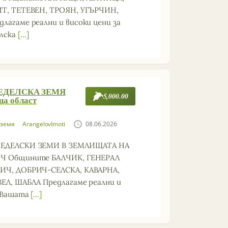
Т, ТЕТЕВЕН, ТРОЯН, УГЪРЧИН,
лагаме реални и високи цени за
лска
[…]
МЕДЕЛСКА ЗЕМЯ
5,000.00
ща област
 земя
ArangelovImoti
08.06.2026
ЕДЕЛСКИ ЗЕМИ В ЗЕМЛИЩАТА НА
Ч Общините БАЛЧИК, ГЕНЕРАЛ
ИЧ, ДОБРИЧ-СЕЛСКА, КАВАРНА,
ЕЛ, ШАБЛА Предлагаме реални и
а Вашата
[…]