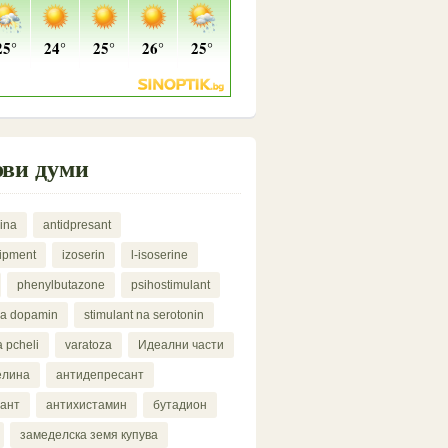
ви думи
ina
antidpresant
uipment
izoserin
l-isoserine
phenylbutazone
psihostimulant
na dopamin
stimulant na serotonin
a pcheli
varatoza
Идеални части
елина
антидепресант
дант
антихистамин
бутадион
замеделска земя купува