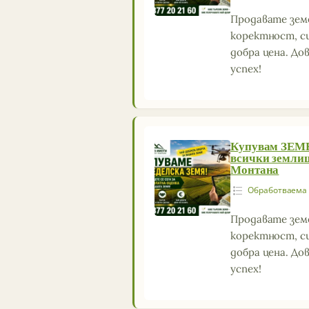
Продавате зем
коректност, с
добра цена. Д
успех!
Купувам ЗЕ
всички земли
Монтана
Обработваема
Продавате зем
коректност, с
добра цена. Д
успех!