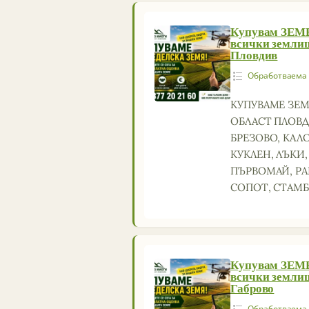
Купувам ЗЕ
всички земли
Пловдив
Обработваема
КУПУВАМЕ ЗЕМ
ОБЛАСТ ПЛОВД
БРЕЗОВО, КАЛ
КУКЛЕН, ЛЪКИ
ПЪРВОМАЙ, РА
СОПОТ, СТАМ
Купувам ЗЕ
всички земли
Габрово
Обработваема