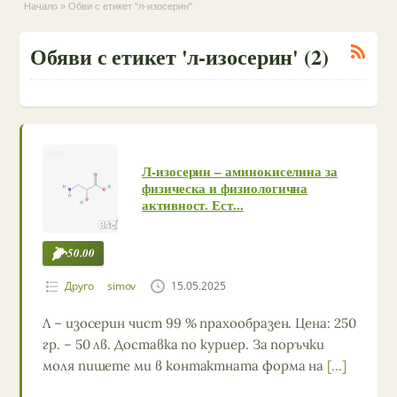
Начало
»
Обви с етикет "л-изосерин"
Обяви с етикет 'л-изосерин' (2)
Л-изосерин – аминокиселина за
физическа и физиологична
активност. Ест...
50.00
Друго
simov
15.05.2025
Л – изосерин чист 99 % прахообразен. Цена: 250
гр. – 50 лв. Доставка по куриер. За поръчки
моля пишете ми в контактната форма на
[…]