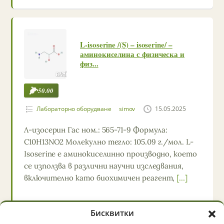
L-isoserine /(S) – isoserine/ –
аминокиселина с физическа и
физ...
50.00
Лабораторно оборудване
simov
15.05.2025
Л-изосерин Гас ном.: 565-71-9 Формула:
C10H13NO2 Молекулно тегло: 105.09 г./мол. L-
Isoserine е аминокиселинно производно, което
се използва в различни научни изследвания,
включително като биохимичен реагент,
[…]
Бисквитки