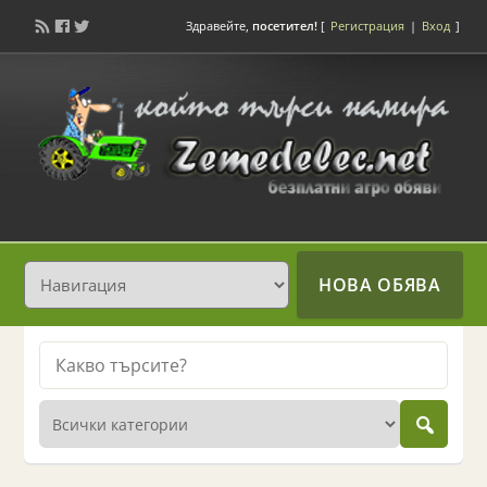
Здравейте,
посетител!
[
Регистрация
|
Вход
]
НОВА ОБЯВА