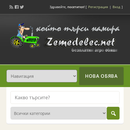
Здравейте,
посетител!
[
Регистрация
|
Вход
]
НОВА ОБЯВА