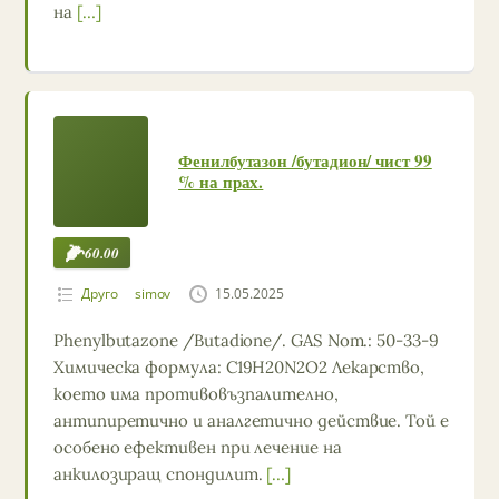
на
[…]
Фенилбутазон /бутадион/ чист 99
% на прах.
60.00
Друго
simov
15.05.2025
Phenylbutazone /Butadione/. GAS Nom.: 50-33-9
Химическа формула: C19H20N2O2 Лекарство,
което има противовъзпалително,
антипиретично и аналгетично действие. Той е
особено ефективен при лечение на
анкилозиращ спондилит.
[…]