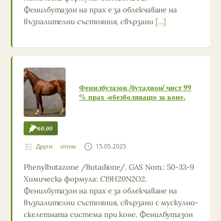
Фенилбутазон на прах е за облекчаване на
възпалителни състояния, свързани
[…]
Фенилбутазон /бутадион/ чист 99
% прах -обезболяващо за коне.
60.00
Други
simov
15.05.2025
Phenylbutazone /Butadione/. GAS Nom.: 50-33-9
Химическа формула: C19H20N2O2.
Фенилбутазон на прах е за облекчаване на
възпалителни състояния, свързани с мускулно-
скелетната система при коне. Фенилбутазон