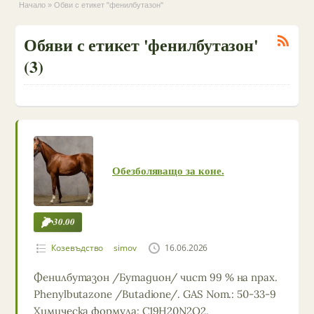
Начало
»
Обви с етикет "фенилбутазон"
Обяви с етикет 'фенилбутазон'
(3)
Обезболяващо за коне.
30.00
Козевъдство
simov
16.06.2026
Фенилбутазон /Бутадион/ чист 99 % на прах.
Phenylbutazone /Butadione/. GAS Nom.: 50-33-9
Химическа формула: C19H20N2O2.