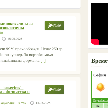
аминокиселина за
50.00
физиологична
..
15.05.2025
ст 99 % прахообразен. Цена: 250 гр.
ка по куриер. За поръчки моля
Време
контактната форма на
[…]
 – isoserine/ –
50.00
 с физическа и
борудване
simov
15.05.2025