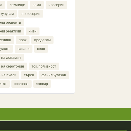
ка
землище
земя
изосерин
купувам
л-изосерин
ни реагенти
ни реактиви
ниви
селина
прах
продавам
мулант
сапани
село
 на допамин
 на серотонин
ток. поливност
 на пчели
търся
фенилбутазон
етат
шнекове
язовир