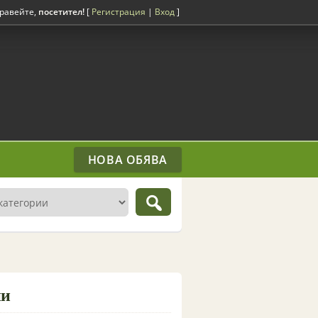
равейте,
посетител!
[
Регистрация
|
Вход
]
НОВА ОБЯВА
ни