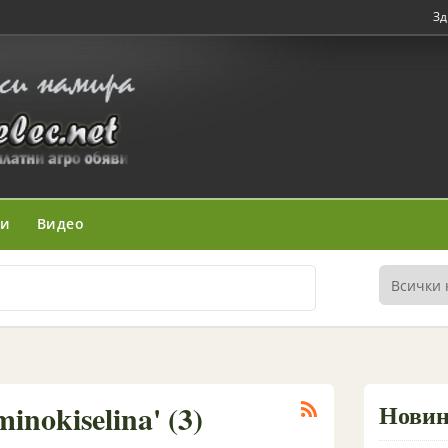
Зд
ни
Видео
inokiselina' (3)
Нови