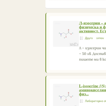
Л-изосерин – 
физическа и 
активност. Ест.
Друго
simov
Л – изосерин чи
– 50 лв. Достав
пишете ми в 
L-isoserine /(S)
аминокиселина
физ...
Лабораторно о