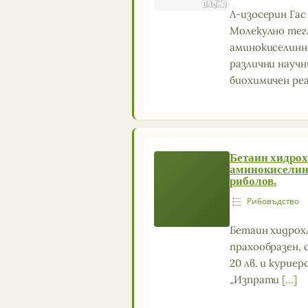
Л-изосерин Гас
Молекулно тегло
аминокиселинно
различни научн
биохимичен ре
Бетаин хидрох
аминокиселина
риболов.
Рибовъдство
Бетаин хидрохл
прахообразен, 
20 лв. и курие
„Изпрати
[…]