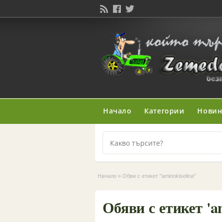
Начало
Категории
Нови
Начало
»
Обви с етикет "aminokiselina"
Обяви с етикет 'am