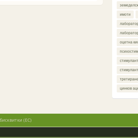
земеделс
имоти
лаборатор
лаборатор
оцетна ки
психости
стимулант
стимулант
третиране
цинков ац
бисквитки (ЕС)