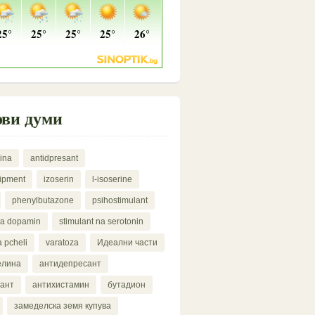
ви думи
ina
antidpresant
uipment
izoserin
l-isoserine
phenylbutazone
psihostimulant
na dopamin
stimulant na serotonin
a pcheli
varatoza
Идеални части
елина
антидепресант
дант
антихистамин
бутадион
замеделска земя купува