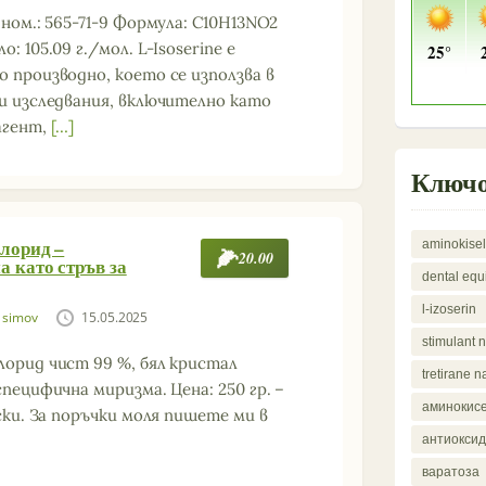
 ном.: 565-71-9 Формула: C10H13NO2
: 105.09 г./мол. L-Isoserine е
 производно, което се използва в
и изследвания, включително като
агент,
[…]
Ключо
лорид –
aminokisel
20.00
 като стръв за
dental eq
l-izoserin
simov
15.05.2025
stimulant 
орид чист 99 %, бял кристал
tretirane n
специфична миризма. Цена: 250 гр. –
аминокис
рски. За поръчки моля пишете ми в
антиокси
варатоза