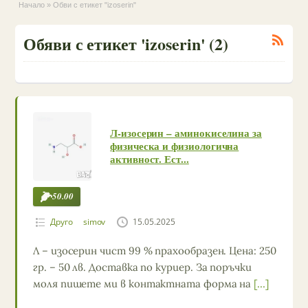
Начало
»
Обви с етикет "izoserin"
Обяви с етикет 'izoserin' (2)
Л-изосерин – аминокиселина за
физическа и физиологична
активност. Ест...
50.00
Друго
simov
15.05.2025
Л – изосерин чист 99 % прахообразен. Цена: 250
гр. – 50 лв. Доставка по куриер. За поръчки
моля пишете ми в контактната форма на
[…]