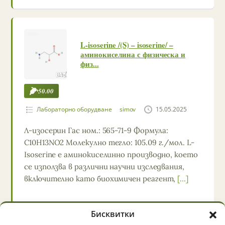
L-isoserine /(S) – isoserine/ –
аминокиселина с физическа и
физ...
50.00
Лабораторно оборудване
simov
15.05.2025
Л-изосерин Гас ном.: 565-71-9 Формула:
C10H13NO2 Молекулно тегло: 105.09 г./мол. L-
Isoserine е аминокиселинно производно, което
се използва в различни научни изследвания,
включително като биохимичен реагент,
[…]
Бисквитки