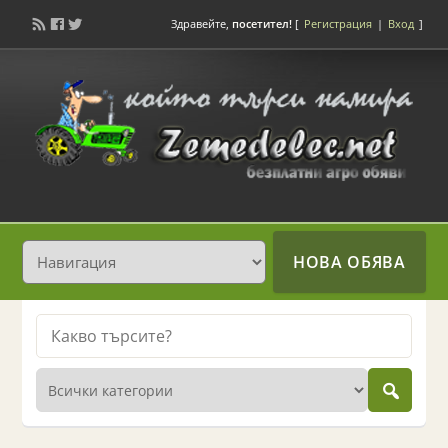
Здравейте,
посетител!
[
Регистрация
|
Вход
]
НОВА ОБЯВА