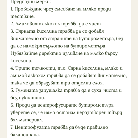
Предпазни мерки:
1. Провеждане чрез смесване на мляко преди
тестване.
2. Амиловият алкохол трябва да е чист.
3. Сярната киселина трябва да се добавя
внимателно от страните на бутирометъра, без
да се намокря гърлото на бутирометъра.
Избягвайте директно изливане на мляко върху
киселина.
4. Трите течности, т.е. Сярна киселина, мляко и
амилов алкохол трябва да се добавят внимателно,
така че да образуват три отделни слоя.
5. Гумената запушалка трябва да е суха, чиста и
без пукнатини.
6. Преди да центрофугирате бутирометъра,
уверете се, че няма останал неразтворен твърд
бял материал.
7. Центрофугата трябва да бъде правилно
балансирана.