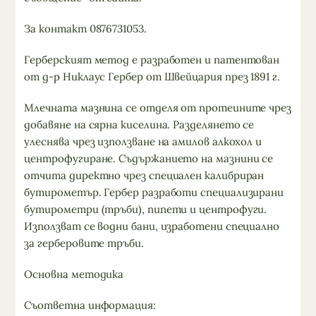
За контакт 0876731053.
Герберският метод е разработен и патентован
от д-р Никлаус Гербер от Швейцария през 1891 г.
Млечната мазнина се отделя от протеините чрез
добавяне на сярна киселина. Разделянето се
улеснява чрез използване на амилов алкохол и
центрофугиране. Съдържанието на мазнини се
отчита директно чрез специален калибриран
бутирометър. Гербер разработи специализирани
бутирометри (тръби), пипети и центрофуги.
Използват се водни бани, изработени специално
за герберовите тръби.
Основна методика
Съответна информация: