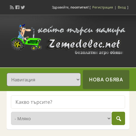
Здравейте,
посетител!
[
Регистрация
|
Вход
]
НОВА ОБЯВА