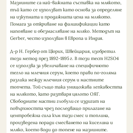
Мазнините са най-важната съставка на млякото,
тъй като се използват като основа за определяне
на изкупната и продажната цена на млякото.
Помага за откриване на фалшификации като
напояване и обезмасляване на мляко. Методът на
Gerber, често използван в Европа и Индия.
Д-р Н. Гербер от Цюрих, Швейцария, изобретил
този метод през 1892-1895 г. В този тест H2SO4
се използва за увеличаване на специфичното
тегло на млечния серум, което прави по-голяма
разлика между млечния серум и мастните
топчета. Той също така унищожава лепкавостта
на млякото, като разтваря цялото ОЯГ.
Свободните мастни глобули се издигат на
повърхността чрез последващо прилагане на
центробежна сила към тази смес и топлина,
произведена поради смесването на киселина и
мляко, което води до топене на мазнините.