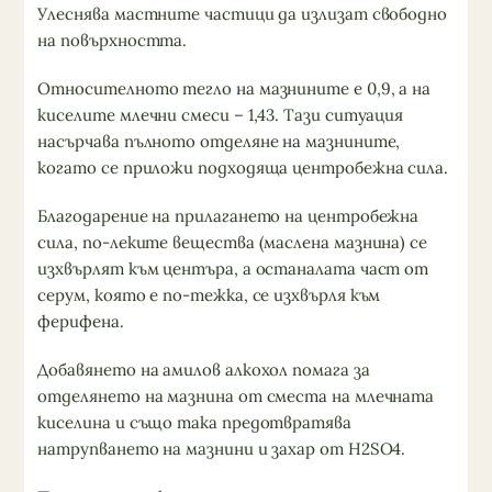
Улеснява мастните частици да излизат свободно
на повърхността.
Относителното тегло на мазнините е 0,9, а на
киселите млечни смеси – 1,43. Тази ситуация
насърчава пълното отделяне на мазнините,
когато се приложи подходяща центробежна сила.
Благодарение на прилагането на центробежна
сила, по-леките вещества (маслена мазнина) се
изхвърлят към центъра, а останалата част от
серум, която е по-тежка, се изхвърля към
ферифена.
Добавянето на амилов алкохол помага за
отделянето на мазнина от сместа на млечната
киселина и също така предотвратява
натрупването на мазнини и захар от H2SO4.