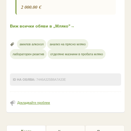
2 000.00 €
Виж всички обяви в „Мляко"
→
амилов алкохол
анализ на прясно мляко
лабораторен реактив
отделяне мазнини в пробата мляко
ID НА ОБЯВА:
7446A325B8A7A33E
Докладвайте проблем