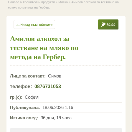
Начало
»
Хранителни продукти
»
Мляко
»
Амилов алкохол за тестване на
мляко по метода на Гербер.
←
10.00
Назад към обявите
Амилов алкохол за
тестване на мляко по
метода на Гербер.
Лице за контакт:
Симов
телефон:
0876731053
гр.(с):
София
Публикувана:
18.06.2026 1:16
Изтича след:
36 дни, 19 часа