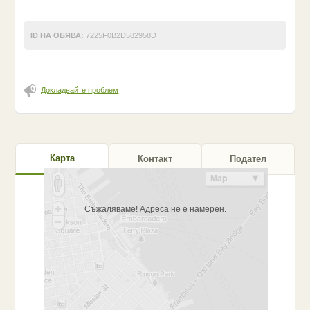
ID НА ОБЯВА:
7225F0B2D582958D
Докладвайте проблем
Карта
Контакт
Подател
Съжаляваме! Адреса не е намерен.