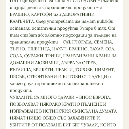
ПЪТ използвани и са като ЧИСТО НОВИ – пълнени
и изпразнени със хранителни продукти – с
БРАШНО, КАРТОФИ или ДЕКОРАТИВНИ
КАМЪЧЕТА. След употребата им нямат никакви
останали остатъчни продукти вътре в тях. От
там стават абсолютно подходящи за пълнене на
хранителни продукти – СЛЪНЧОГЛЕД, СЕМЕНА,
ЗЪРНО, ПШЕНИЦА, НАХУТ, БРАШНО, ЗАХАР, СОЛ,
СОДА, ФУРАЖИ, ТРИЦИ, ГРАНУЛИРАНИ ХРАНИ ЗА
ДОМАШНИ ЛЮБИМЦИ, ДЪРВА ЗА ОГРЕВ,
ВЪГЛИЩА, БРИКЕТИ, ПЕЛЕТИ, ТОРОВЕ, ЦИМЕНТ,
ПЯСЪК, СТРОИТЕЛНИ И БИТОВИ ОТПАДЪЦИ и
много други хранителни или нехранителни
продукти.
ЧУВАЛИТЕ СА МНОГО ЗДРАВИ – ВНОС ЕВРОПА,
ПОЗВОЛЯВАТ НЯКОЛКО КРАТНО ПЪЛНЕНЕ И
ИЗПРАЗВАНЕ В ИСТИНСКИЯ СМИСЪЛ НА ДУМАТА.
НЯМАТ НИЩО ОБЩО СЪС ЗАХАБЕНИТЕ И
УБИТИТЕ ОТ ПОЛЗВАНЕ БИГ БЕГ ЧУВАЛИ, КОЙТО