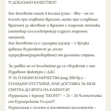
!!! ДОКАЗАНО КАЧЕСТВО!!!
Биг Беговете имат 4 колана (уши – Яки – не се
късат при първото вдигане, нито при следващо
вдигане) за окачване и вдигане с подемна техника
(мотокар или електрокар и други подемни
машини).
Биг Беговете са с изходящ щуцер – с връзка
даваща възможност за лесно
изпразване(разтоварване) от долната страна.
За заявки не се колебайте да се свържете с нас.
Издаваме фактура с ДДС.
!!! ЗА ГОЛЕМИ КОЛИЧЕСТВА (над 200 бр.) –
СОЛИДНИ ОТСТЪПКИ, ИЛИ ДОСТАВКА ЗА МОЯ
СМЕТКА ДО ВРАТА НА КЛИЕНТА!!!
Изпращам с куриер ”ЕКОНТ”- – 21 – 24 % отстъпка
от Куриерската Услуга!!!
Разполагам с големи и постоянни наличности –