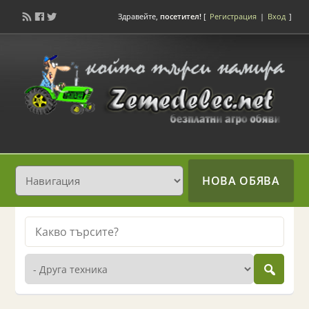
Здравейте,
посетител!
[
Регистрация
|
Вход
]
НОВА ОБЯВА