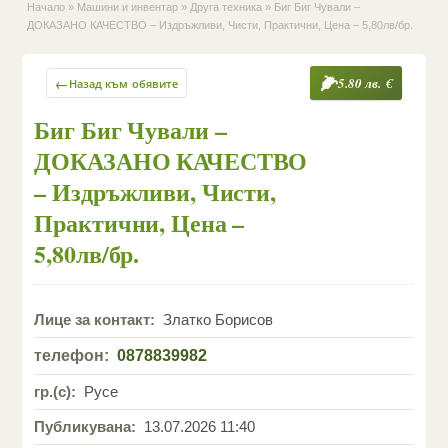
Начало
»
Машини и инвентар
»
Друга техника
»
Биг Биг Чували –
ДОКАЗАНО КАЧЕСТВО – Издръжливи, Чисти, Практични, Цена – 5,80лв/бр.
←
5.80 лв. €
Назад към обявите
Биг Биг Чували –
ДОКАЗАНО КАЧЕСТВО
– Издръжливи, Чисти,
Практични, Цена –
5,80лв/бр.
Лице за контакт:
Златко Борисов
телефон:
0878839982
гр.(с):
Русе
Публикувана:
13.07.2026 11:40