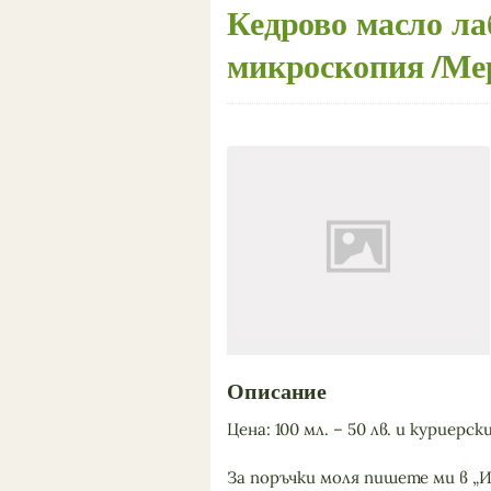
Кедрово масло ла
микроскопия /Мер
Описание
Цена: 100 мл. – 50 лв. и куриерски
За поръчки моля пишете ми в „