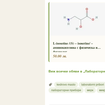
L-isoserine /(S) – isoserine/ –
аминокиселина с физическа и
физиолог
50.00 лв.
Виж всички обяви в „Лаборатор
kedrovo maslo
laboratorni pribori
лабораторни прибори
мерк
мик