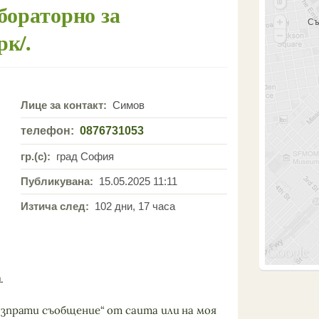
бораторно за
Съ
к/.
Лице за контакт:
Симов
телефон:
0876731053
гр.(с):
град София
Публикувана:
15.05.2025 11:11
Изтича след:
102 дни, 17 часа
.
Изпрати съобщение“ от саита или на моя