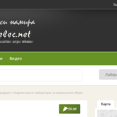
Зд
ни
Видео
рудване
»
Кедрово масло лабораторно за микроскопия /Мерк/.
Карта
50.00