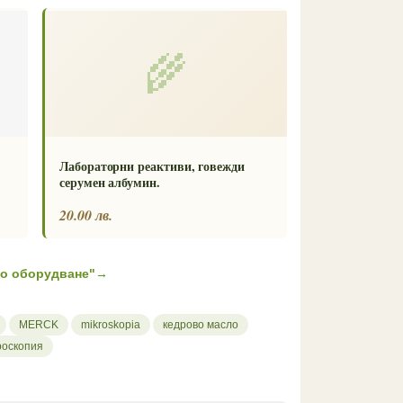
🌾
Лабораторни реактиви, говежди
серумен албумин.
20.00 лв.
но оборудване"
→
MERCK
mikroskopia
кедрово масло
роскопия