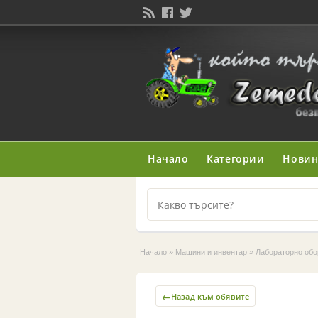
Начало
Категории
Нови
Начало
»
Машини и инвентар
»
Лабораторно обо
←
Назад към обявите