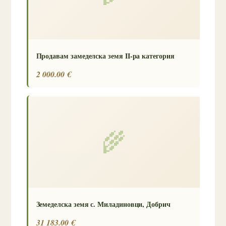
Продавам замеделска земя II-ра категория
2 000.00 €
🌾
Земеделска земя с. Миладиновци, Добрич
31 183.00 €