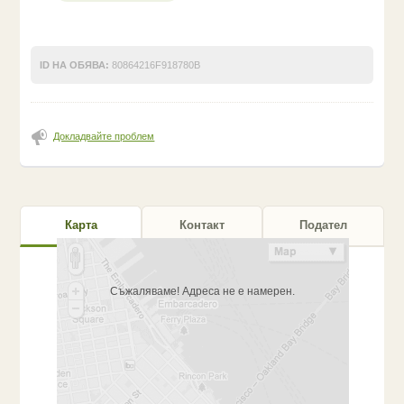
ID НА ОБЯВА:
80864216F918780B
Докладвайте проблем
Карта
Контакт
Подател
Съжаляваме! Адреса не е намерен.