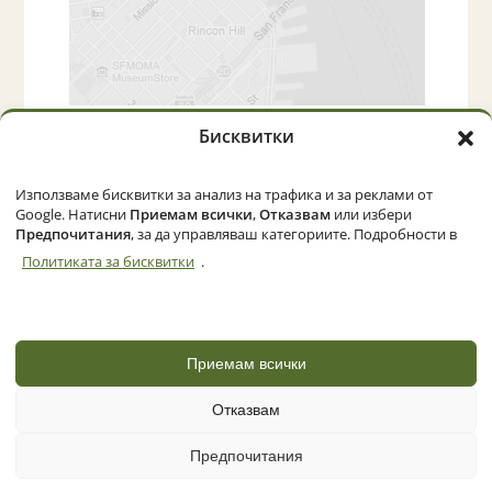
Бисквитки
Начало
Категории
Политика за бисквитки (ЕС)
Използваме бисквитки за анализ на трафика и за реклами от
Google. Натисни
Приемам всички
,
Отказвам
или избери
Предпочитания
, за да управляваш категориите. Подробности в
Политиката за бисквитки
.
© 2026 Zemedelec.net. Всички права запазени
Powered by
NBGLINK
Приемам всички
Отказвам
Предпочитания
📞 Обади се
✉ Съобщение