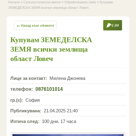
Начало
»
Селскостопански имоти
»
Обработваема земя
»
Купувам
ЗЕМЕДЕЛСКА ЗЕМЯ всички землища област Ловеч
←
1.00
Назад към обявите
Купувам ЗЕМЕДЕЛСКА
ЗЕМЯ всички землища
област Ловеч
Лице за контакт:
Милена Джонева
телефон:
0876101014
гр.(с):
София
Публикувана:
21.04.2025 21:40
Изтича след:
100 дни, 17 часа