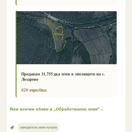
Продавам 31,755 дка земя в землището на с.
Лозарево
820 евро/дка
Виж всички обяви в „Обработваема земя"
→
замеделска земя купува