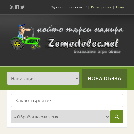
Здравейте,
посетител!
[
Регистрация
|
Вход
]
НОВА ОБЯВА