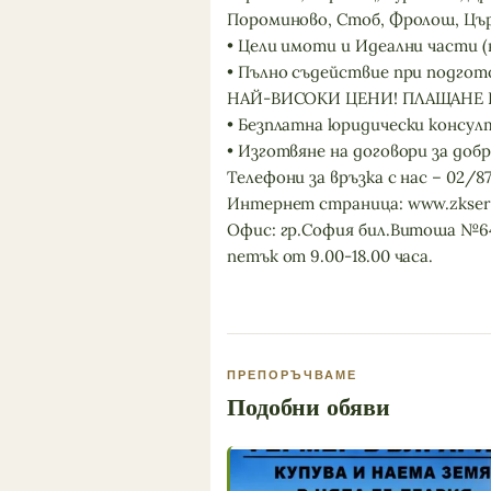
Пороминово, Стоб, Фролош, Цъ
• Цели имоти и Идеални части 
• Пълно съдействие при подгот
НАЙ-ВИСОКИ ЦЕНИ! ПЛАЩАНЕ В
• Безплатна юридически консул
• Изготвяне на договори за добр
Телефони за връзка с нас – 02/87 0
Интернет страница: www.zkserd
Офис: гр.София бил.Витоша №64
петък от 9.00-18.00 часа.
ПРЕПОРЪЧВАМЕ
Подобни обяви