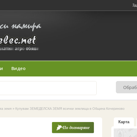
Зд
ни
Видео
ма земя
»
Купувам ЗЕМЕДЕЛСКА ЗЕМЯ всички землища в Община Кочериново
Карта
По договаряне