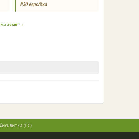
820 евро/дка
ма земя"
→
бисквитки (ЕС)