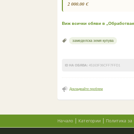
2 000.00 €
Виж всички обяви в „Обработвае
замеделска земя купува
ID НА ОБЯВА:
45163F36CFF7FFD1
Докладвайте проблем
Начало
Категории
Политика за 