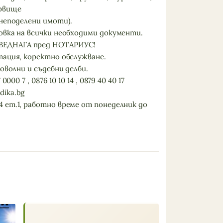
рвище
(неподелени имоти).
овка на всички необходими документи.
ЕДНАГА пред НОТАРИУС!
тация, коректно обслужване.
оволни и съдебни делби.
000 7 , 0876 10 10 14 , 0879 40 40 17
ika.bg
 ет.1, работно време от понеделник до