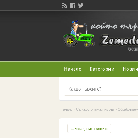
Начало
Категории
Нови
Начало
»
Селскостопански имоти
»
Обработвае
←
Назад към обявите