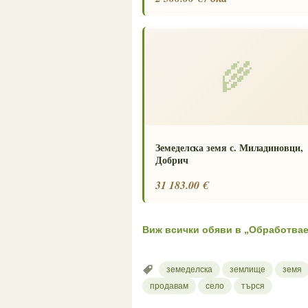
🌾
Земеделска земя с. Миладиновци,
Добрич
31 183.00 €
Виж всички обяви в „Обработвае
земеделска
землище
земя
продавам
село
търся