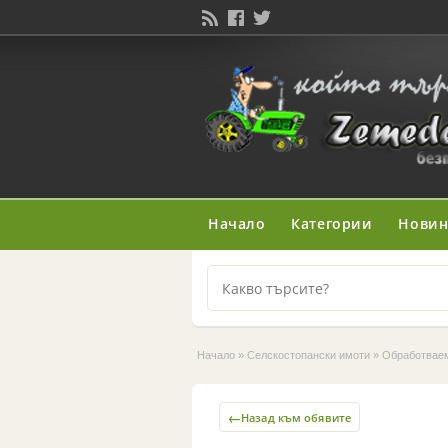
Начало
Категории
Нови
Начало
»
Селскостопански имоти
»
Обработвае
←
Назад към обявите