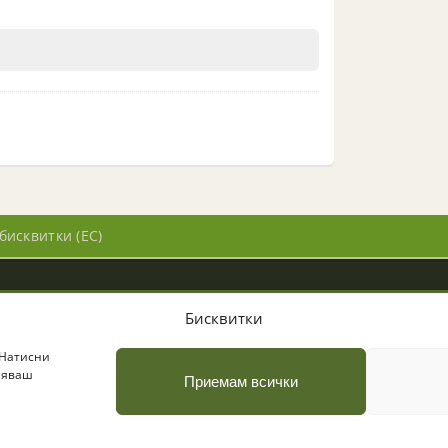
бисквитки (ЕС)
Бисквитки
пазени
 Натисни
вляваш
Приемам всички