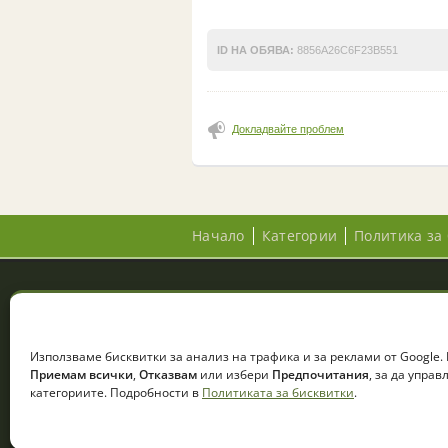
ID НА ОБЯВА:
8856A26C6F23B551
Докладвайте проблем
Начало
Категории
Политика за 
© 2026 Zemedelec.net. Всички права за
Използваме бисквитки за анализ на трафика и за реклами от Google.
Приемам всички
,
Отказвам
или избери
Предпочитания
, за да упра
категориите. Подробности в
Политиката за бисквитки
.