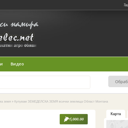
Зд
ни
Видео
ма земя
»
Купувам ЗЕМЕДЕЛСКА ЗЕМЯ всички землища Област Монтана
Карта
5,000.00