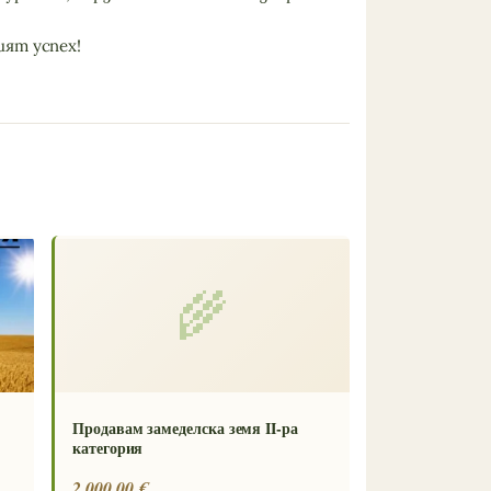
ят успех!
🌾
Продавам замеделска земя II-ра
категория
2 000.00 €