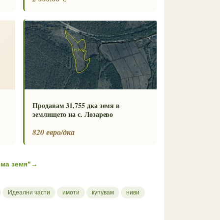
Продавам 31,755 дка земя в
землището на с. Лозарево
820 евро/дка
ма земя"
→
Идеални части
имоти
купувам
ниви