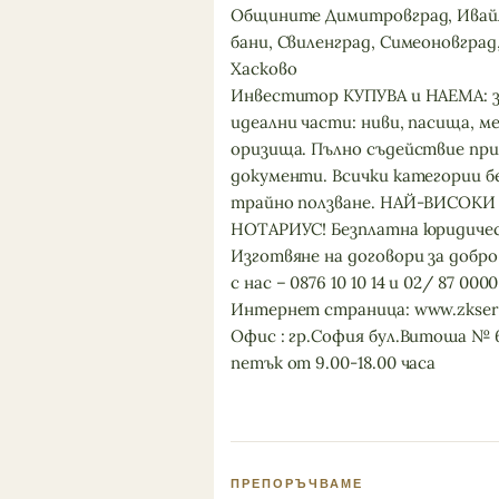
Общините Димитровград, Ивайл
бани, Свиленград, Симеоновград
Хасково
Инвеститор КУПУВА и НАЕМА: зе
идеални части: ниви, пасища, ме
оризища. Пълно съдействие при
документи. Всички категории бе
трайно ползване. НАЙ-ВИСОКИ
НОТАРИУС! Безплатна юридичес
Изготвяне на договори за добро
с нас – 0876 10 10 14 и 02/ 87 0000
Интернет страница: www.zkserd
Офис : гр.София бул.Витоша № 6
петък от 9.00-18.00 часа
ПРЕПОРЪЧВАМЕ