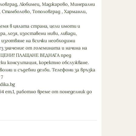
овград, Любимец, Маджарово, Минерални
, Стамболово, Тополовград , Харманли,
мя в цялата страна, цели имоти и
ра, лозя, изоставени ниви, ливади,
 изготвяне на всички необходими
з значение от големината и начина на
 ЦЕНИ! ПЛАЩАНЕ ВЕДНАГА пред
ки консултация, коректно обслужване.
волни и съдебни делби. Телефони за връзка
 7
ika.bg
4 ет.1, работно време от понеделник до