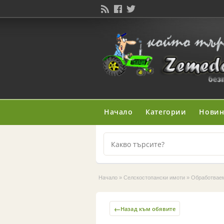
Начало
Категории
Нови
Начало
»
Селскостопански имоти
»
Обработвае
←
Назад към обявите