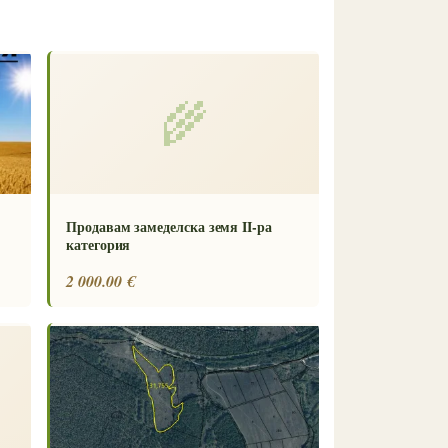
🌾
Продавам замеделска земя II-ра
категория
2 000.00 €