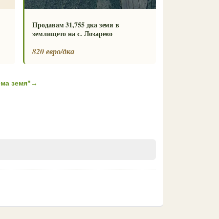
Продавам 31,755 дка земя в
землището на с. Лозарево
820 евро/дка
ма земя"
→