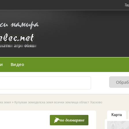
Зд
ни
Видео
ма земя
»
Купувам земеделска земя всички землища област Хасково
Карта
по договаряне