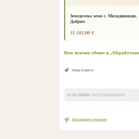
Земеделска земя с. Миладиновци,
Добрич
31 183.00 €
Виж всички обяви в „Обработвае
Няма етикети
ID НА ОБЯВА:
5435C62EB85AAEAB
Докладвайте проблем