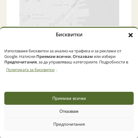
Бисквитки
Начало
Категории
Политика за бисквитки (ЕС)
Използваме бисквитки за анализ на трафика и за реклами от
Google. Натисни
Приемам всички
,
Отказвам
или избери
Предпочитания
, за да управляваш категориите. Подробности в
Политиката за бисквитки
.
© 2026 Zemedelec.net. Всички права запазени
Powered by
NBGLINK
Приемам всички
Отказвам
Предпочитания
📞 Обади се
✉ Съобщение