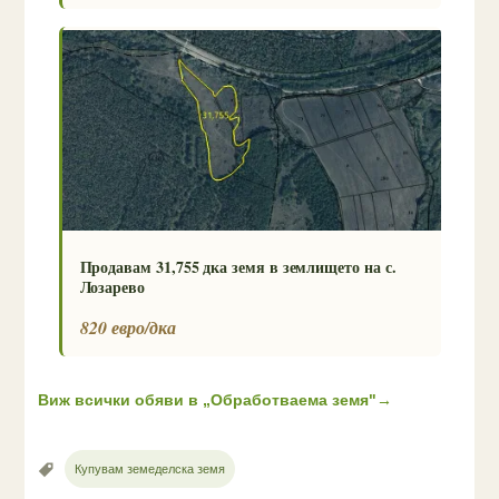
Продавам 31,755 дка земя в землището на с.
Лозарево
820 евро/дка
Виж всички обяви в „Обработваема земя"
→
Купувам земеделска земя