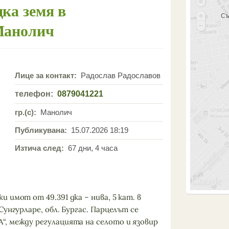
дка земя в
Съ
 Манолич
Лице за контакт:
Радослав Радославов
телефон:
0879041221
гр.(с):
Манолич
Публикувана:
15.07.2026 18:19
Изтича след:
67 дни, 4 часа
 имот от 49.391 дка – нива, 5 кат. в
унгурларе, обл. Бургас. Парцелът се
, между регулацията на селото и язовир