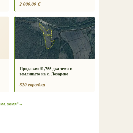
2 000.00 €
Продавам 31,755 дка земя в
землището на с. Лозарево
820 евро/дка
ма земя"
→