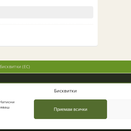
бисквитки (ЕС)
Бисквитки
пазени
 Натисни
вляваш
Приемам всички