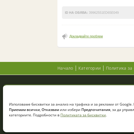
ID НА ОБЯВА:
39962551ED65E049
Докладвайте проблем
Начало
Категории
Политика за 
© 2026 Zemedelec.net. Всички права за
Използваме бисквитки за анализ на трафика и за реклами от Google.
Приемам всички
,
Отказвам
или избери
Предпочитания
, за да упра
категориите. Подробности в
Политиката за бисквитки
.