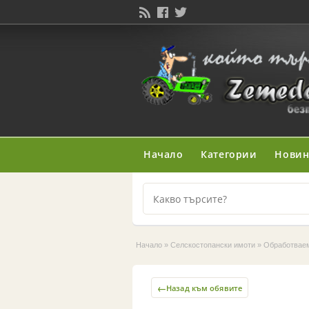
Начало
Категории
Нови
Начало
»
Селскостопански имоти
»
Обработвае
←
Назад към обявите