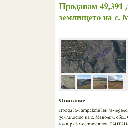
Продавам 49,391 
землището на с.
Описание
Продавам атрактивен земеделски
землището на с. Манолич, общ. С
намира в местността „ГАЙТАНА“