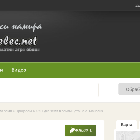
Зд
ни
Видео
ма земя
»
Продавам 49,391 дка земя в землището на с. Манолич
Карта
930.00 €