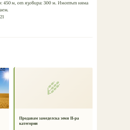
 450 м, от язовира: 300 м. Имотът няма
аем.
21
🌾
Продавам замеделска земя II-ра
категория