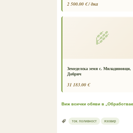
2 500.00 € / дка
🌾
Земеделска земя с. Миладиновци,
Добрич
31 183.00 €
Виж всички обяви в „Обработвае
ток. поливност
язовир