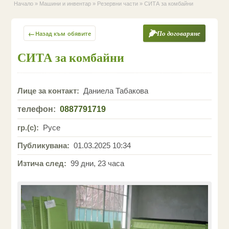
Начало
»
Машини и инвентар
»
Резервни части
»
СИТА за комбайни
←
По договаряне
Назад към обявите
СИТА за комбайни
Лице за контакт:
Даниела Табакова
телефон:
0887791719
гр.(с):
Русе
Публикувана:
01.03.2025 10:34
Изтича след:
99 дни, 23 часа