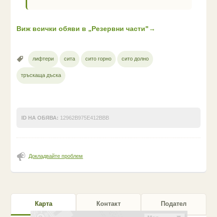
Виж всички обяви в „Резервни части"
→
лифтери
сита
сито горно
сито долно
тръскаща дъска
ID НА ОБЯВА:
12962B975E412BBB
Докладвайте проблем
Карта
Контакт
Подател