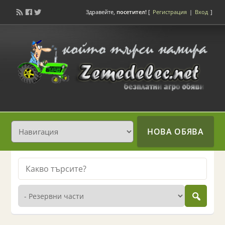
Здравейте,
посетител!
[
Регистрация
|
Вход
]
НОВА ОБЯВА