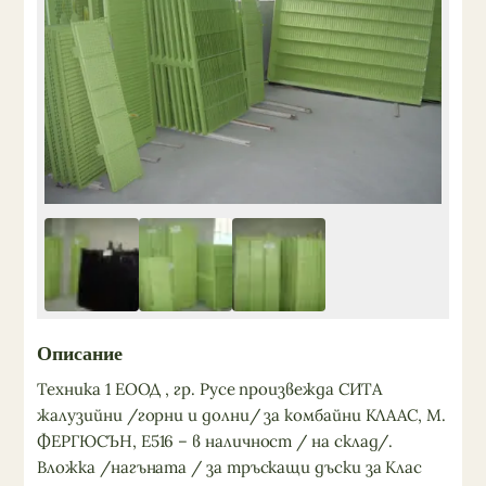
Описание
Техника 1 ЕООД , гр. Русе произвежда СИТА
жалузийни /горни и долни/ за комбайни КЛААС, М.
ФЕРГЮСЪН, Е516 – в наличност / на склад/.
Вложка /нагъната / за тръскащи дъски за Клас