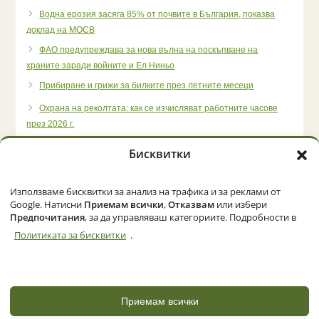
Водна ерозия засяга 85% от почвите в България, показва
доклад на МОСВ
ФАО предупреждава за нова вълна на поскъпване на
храните заради войните и Ел Ниньо
Прибиране и грижи за билките през летните месеци
Охрана на реколтата: как се изчисляват работните часове
през 2026 г.
Бисквитки
Използваме бисквитки за анализ на трафика и за реклами от
Начало
Категории
Политика за бисквитки (ЕС)
Google. Натисни
Приемам всички
,
Отказвам
или избери
Предпочитания
, за да управляваш категориите. Подробности в
Политиката за бисквитки
.
© 2026 Zemedelec.net. Всички права запазени
Powered by
NBGLINK
Приемам всички