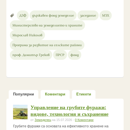
ДЗФ
държавен фонд земеделие
заседание
МЗХ
Министерство на земеделието и храните
Мирослав Николов
Програма за развитие на селските райони
проф. Димитър Греков
ПРСР
фонд
Популярни
Коментари
Етикети
Управление на грубите фуражи:
видове, технология и съхранение
от
Земеделец
на 15.07.2026 -
0 Коментари
Грубите фуражи са основата на ефективното хранене на