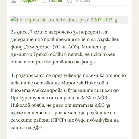
БГ Фермер
Новини
07.07.2014
За днес, 7 юли, е насрочено за пореден път
заседание на Управителния съвет на Държавен
фонд „Земеделие“ (УС на ДФЗ). Министър
Димитър Греков обяви в петък, че иска пълен
отчет от ръководството на фонда.
В разгорялата се през уикенда полемика относно
исканите оставки на Мирослав Николов и
Виолета Александрова и взаимните сигнали до
Прокуратурата от страна на МЗХ и ДФЗ,
Николов обяви, че днес отчетът на ДФЗ за
изпълнението на Програмата за развитие на
селските райони (ПРСР) ще бъде публикуван на
сайта на ДФЗ.