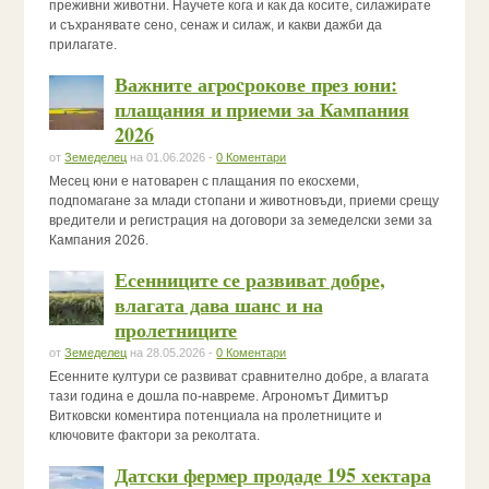
преживни животни. Научете кога и как да косите, силажирате
и съхранявате сено, сенаж и силаж, и какви дажби да
прилагате.
Важните агроcрокове през юни:
плащания и приеми за Кампания
2026
от
Земеделец
на 01.06.2026 -
0 Коментари
Месец юни е натоварен с плащания по екосхеми,
подпомагане за млади стопани и животновъди, приеми срещу
вредители и регистрация на договори за земеделски земи за
Кампания 2026.
Есенниците се развиват добре,
влагата дава шанс и на
пролетниците
от
Земеделец
на 28.05.2026 -
0 Коментари
Есенните култури се развиват сравнително добре, а влагата
тази година е дошла по-навреме. Агрономът Димитър
Витковски коментира потенциала на пролетниците и
ключовите фактори за реколтата.
Датски фермер продаде 195 хектара