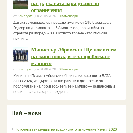
на държавата заради азотни
ограничения
от
Земеделец
на 26.05.2026 -
0 Коментари
Датски земевладелец продаде имение от 195,5 хектара в
Гедсер на държавата за 6,8 млн. евро, посочвайки по-
строгите разпоредби за азотното торене като ключова
причина.
Министър Абровски: Ще помогнем
на животновъдите за проблема с
млякото
от
Земеделец
на 01.06.2026 -
0 Коментари
Министър Пламен Абровски обяви на изложението БАТА
АГРО 2026, че държавата ще работи в две посоки за
подпомагане на производителите на мляко — финансова и
нефинансова пазарна подкрепа.
Най – нови
Ключови тенденции на градинското изложение Челси 2026