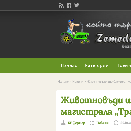
Начало
Категории
Нови
Начало
»
Новини
»
Животновъди ще блокират ма
Животновъди щ
магистрала „Тр
БГ Фермер
Новини
26.10.