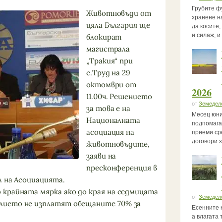
Грубите ф
Животновъди от
хранене на
цяла България ще
да косите
и силаж, и
блокират
магистрала
„Тракия“ при
с.Труд на 29
октомври от
2026
11.00ч. Решението
от
Земедел
за това е на
Месец юни
Националната
подпомага
асоциация на
приеми ср
договори 
животновъдите,
заяви на
пресконференция в
л на Асоциацията.
крайната мярка ако до края на седмицата
от
Земедел
лието не изплатят обещаните 70% за
Есенните 
.
а влагата 