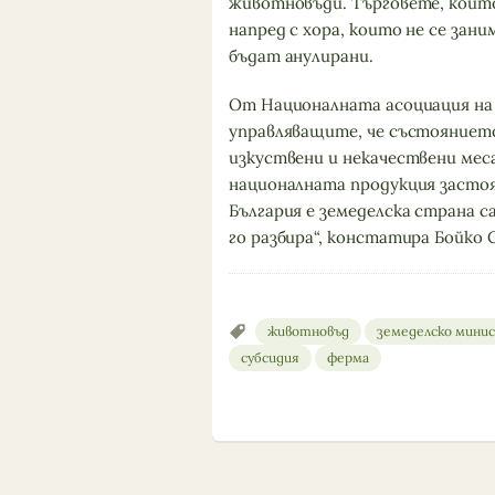
животновъди. Търговете, които
напред с хора, които не се за
бъдат анулирани.
От Националната асоциация на
управляващите, че състоянието
изкуствени и некачествени мес
националната продукция застояв
България е земеделска страна 
го разбира“, констатира Бойко 
животновъд
земеделско мини
субсидия
ферма