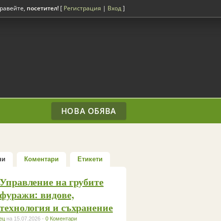
равейте,
посетител!
[
Регистрация
|
Вход
]
НОВА ОБЯВА
ни
Коментари
Етикети
Управление на грубите
фуражи: видове,
технология и съхранение
ец
на 15.07.2026 -
0 Коментари