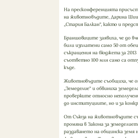
На пресконференцията присъств
на животновъдите, Дарина Шиш
„Стария Балкан“, както и пред
Браншовиците заявиха, че до в
били изплатени само 50 от обещ
съкращения на бюджета за 2013 г.
съответно 100 млн само са отпу
къде.
Животновъдите съобщиха, че от
„Земеделие“ и обвиниха земеде
проверките относно неполучени
до институциите, но и за конк
От Съюза на животновъдите съ
промяна в Закона за земеделиет
раздаването на общинска земя н