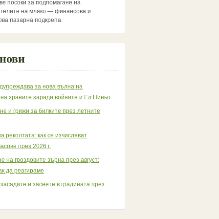
две посоки за подпомагане на
телите на мляко — финансова и
ва пазарна подкрепа.
 нови
дупреждава за нова вълна на
 на храните заради войните и Ел Ниньо
е и грижи за билките през летните
а реколтата: как се изчисляват
асове през 2026 г.
е на гроздовите зърна през август:
ак да реагираме
 засадите и засеете в градината през