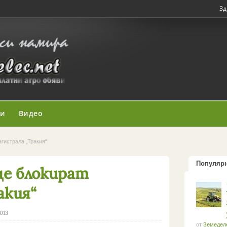
Зд
ни
Видео
гистрала „Тракия“
Популяр
е блокират
акия“
2013
от
Земедел