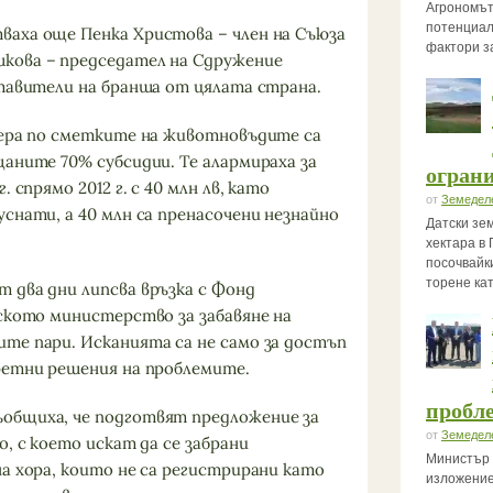
Агрономът
потенциал
аха още Пенка Христова – член на Съюза
фактори з
кова – председател на Сдружение
ставители на бранша от цялата страна.
чера по сметките на животновъдите са
аните 70% субсидии. Те алармираха за
огран
 спрямо 2012 г. с 40 млн лв, като
от
Земедел
снати, а 40 млн са пренасочени незнайно
Датски зе
хектара в 
посочвайк
торене ка
 два дни липсва връзка с Фонд
лското министерство за забавяне на
те пари. Исканията са не само за достъп
ретни решения на проблемите.
пробле
общиха, че подготвят предложение за
от
Земедел
о, с което искат да се забрани
Министър 
а хора, които не са регистрирани като
изложение