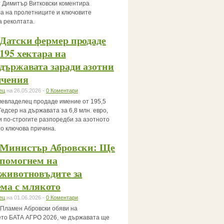
 Димитър Витковски коментира
а на пролетниците и ключовите
а реколтата.
Датски фермер продаде
195 хектара на
държавата заради азотни
ичения
ец
на 26.05.2026 -
0 Коментари
мевладелец продаде имение от 195,5
Гедсер на държавата за 6,8 млн. евро,
и по-строгите разпоредби за азотното
то ключова причина.
Министър Абровски: Ще
помогнем на
животновъдите за
ма с млякото
ец
на 01.06.2026 -
0 Коментари
Пламен Абровски обяви на
то БАТА АГРО 2026, че държавата ще