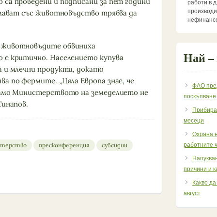
 са проведени и подписани за пет години
работи в 
производи
нимават със животновъдство трябва да
нефинансо
 животновъдите обвиниха
Най –
 е критично. Населението купува
а и млечни продукти, докато
а по фермите. „Цяла Европа знае, че
ФАО пре
само Министерството на земеделието не
поскъпване
Синапов.
Прибиран
месеци
Охрана н
стерство
пресконференция
субсидии
работните ч
Напукван
причини и к
Какво да
август