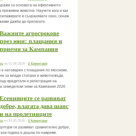
уражи са основата на ефективното
 преживни животни. Научете кога и как
, силажирате и съхранявате сено, сенаж
 какви дажби да прилагате.
Важните агроcрокове
през юни: плащания и
приеми за Кампания
ец
на 01.06.2026 -
0 Коментари
 е натоварен с плащания по екосхеми,
не за млади стопани и животновъди,
ещу вредители и регистрация на
за земеделски земи за Кампания 2026.
Есенниците се развиват
добре, влагата дава шанс
и на пролетниците
ец
на 28.05.2026 -
0 Коментари
култури се развиват сравнително добре,
тази година е дошла по-навреме.