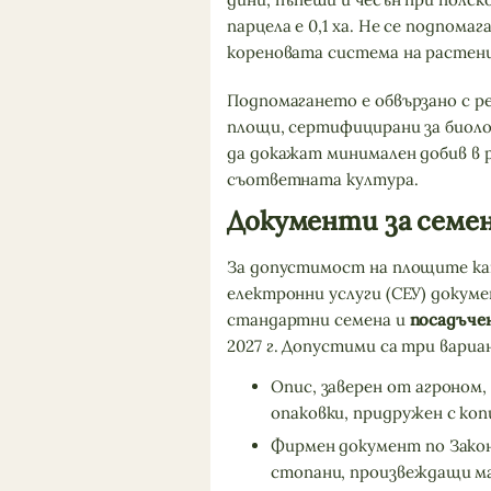
парцела е 0,1 ха. Не се подпома
кореновата система на растен
Подпомагането е обвързано с ре
площи, сертифицирани за биоло
да докажат минимален добив в 
съответната култура.
Документи за семе
За допустимост на площите к
електронни услуги (СЕУ) докум
стандартни семена и
посадъче
2027 г. Допустими са три вариа
Опис, заверен от агроном
опаковки, придружен с коп
Фирмен документ по Закон
стопани, произвеждащи ма