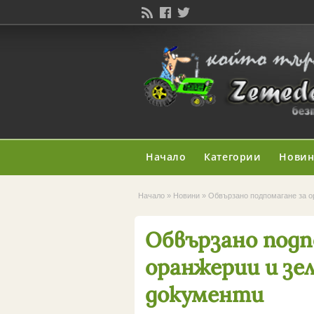
Начало
Категории
Нови
Начало
»
Новини
»
Обвързано подпомагане за о
Обвързано подп
оранжерии и зел
документи