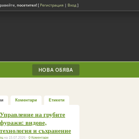
равейте,
посетител!
[
Регистрация
|
Вход
]
НОВА ОБЯВА
ни
Коментари
Етикети
Управление на грубите
фуражи: видове,
технология и съхранение
ец
на 15.07.2026 -
0 Коментари