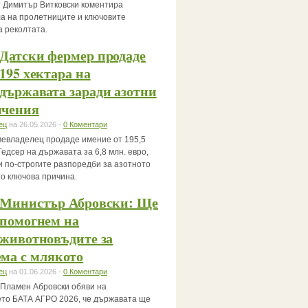
 Димитър Витковски коментира
а на пролетниците и ключовите
а реколтата.
Датски фермер продаде
195 хектара на
държавата заради азотни
ичения
ец
на 26.05.2026 -
0 Коментари
мевладелец продаде имение от 195,5
Гедсер на държавата за 6,8 млн. евро,
и по-строгите разпоредби за азотното
то ключова причина.
Министър Абровски: Ще
помогнем на
животновъдите за
ма с млякото
ец
на 01.06.2026 -
0 Коментари
Пламен Абровски обяви на
то БАТА АГРО 2026, че държавата ще