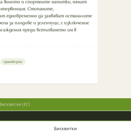
 за виното и спиртните напитки, нямат
интервенция. Стопаните,
ат едновременно да заявяват останалите
епа за плодове и зеленчуци, с изключение
асаждения преди встъпването им в
оранжерии
бисквитки (ЕС)
Бисквитки