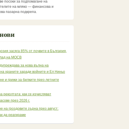
две посоки за подпомагане на
телите на мляко — финансова и
ва пазарна подкрепа.
 нови
озия засяга 85% от почвите в България,
клад на МОСВ
дупреждава за нова вълна на
 на храните заради войните и Ел Ниньо
е и грижи за билките през летните
а реколтата: как се изчисляват
асове през 2026 г.
е на гроздовите зърна през август:
ак да реагираме