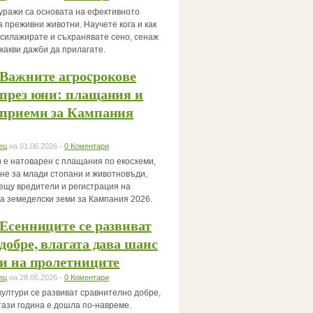
уражи са основата на ефективното
 преживни животни. Научете кога и как
, силажирате и съхранявате сено, сенаж
 какви дажби да прилагате.
Важните агроcрокове
през юни: плащания и
приеми за Кампания
ец
на 01.06.2026 -
0 Коментари
 е натоварен с плащания по екосхеми,
не за млади стопани и животновъди,
ещу вредители и регистрация на
за земеделски земи за Кампания 2026.
Есенниците се развиват
добре, влагата дава шанс
и на пролетниците
ец
на 28.05.2026 -
0 Коментари
култури се развиват сравнително добре,
тази година е дошла по-навреме.