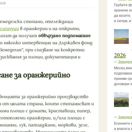
2026
Грубите ф
хранене на
да косите
емеделски стопани, отглеждащи
и силаж, и
еленчуци
в оранжерии и на открито,
огат да получат
обвързано подпомагане
о няколко интервенции на Държавен фонд
Земеделие“, при спазване на конкретни
2026
зисквания за площи, документация и
от
Земедел
Месец юни
ане за оранжерийно
подпомага
приеми ср
договори 
рвенцията за оранжерийно производство
и от цялата страна, които стопанисват и
тими площи с домати, краставици, пипер,
неотопляеми оранжерии, и/или площи с
от
Земедел
Есенните 
нишони, лук, патладжани, моркови, зеле,
а влагата 
ко производство. Минималната площ на