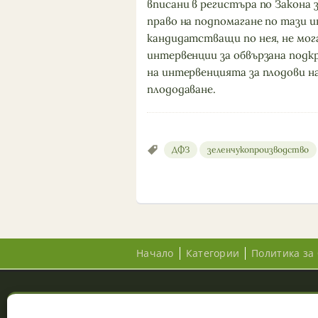
вписани в регистъра по Закона
право на подпомагане по тази 
кандидатстващи по нея, не мог
интервенции за обвързана подкр
на интервенцията за плодови н
плододаване.
ДФЗ
зеленчукопроизводство
Начало
Категории
Политика за 