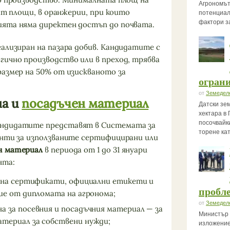
Агрономът
гат площи, в оранжерии, при които
потенциал
фактори з
ията няма директен достъп до почвата.
ализиран на пазара добив. Кандидатите с
гично производство или в преход, трябва
размер на 50% от изискваното за
огран
от
Земедел
на и
посадъчен материал
Датски зе
хектара в 
посочвайк
андидатите представят в Системата за
торене ка
енти за използваните сертифицирани или
н материал
в периода от 1 до 31 януари
нта:
, на сертификати, официални етикети и
пробле
ие от дипломата на агронома;
от
Земедел
а за посевния и посадъчния материал — за
Министър 
териал за собствени нужди;
изложение