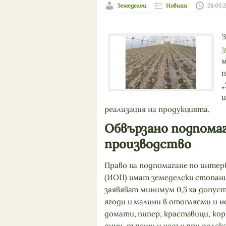
Земеделец
Новини
28.05.
З
з
м
п
„
и
реализация на продукцията.
Обвързано подпомаг
производство
Право на подпомагане по инте
(ИОП) имат земеделски стопан
заявяват минимум 0,5 ха допус
ягоди и малини в отопляеми и 
домати, пипер, краставици, кор
дини, пъпеши и чесън при полс