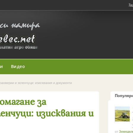
Зд
ни
Видео
ранжерии и зеленчуци: изисквания и документи
Популяр
омагане за
енчуци: изисквания и
от
Земедел