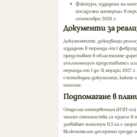
Фактури, издадени на имет
посадъчен материал в пери
септември 2026 г.
Документи за реали
Документите, доказващи реализ
издадени в периода от 1 февруари 
представят в областните дирек
упълномощен представител или
периода от 1 до 31 януари 2027 
счетоводни документи, както и
ишлеме.
Подпомагане в план
Отделна интервенция (ИЗП-пл) 
чиито стопанства са изцяло в пл
заявяват минимум 0,5 ха с широ
включително десертно грозде о