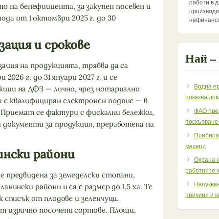
работи в 
о на бенефициента, за закупен посевен и
производи
ода от 1 октомври 2025 г. до 30
нефинансо
зация и срокове
Най –
ация на продукцията, трябва да са
2026 г. до 31 януари 2027 г. и се
Водна ер
ции на ДФЗ — лично, чрез нотариално
показва до
 с квалифициран електронен подпис — в
г. Приемат се фактури с фискални бележки,
ФАО пре
поскъпване
 документи за продукция, преработена на
Прибиран
месеци
ински райони
Охрана н
работните ч
е предвидена за земеделски стопани,
Напукван
анински райони и са с размер до 1,5 ха. Те
причини и к
к списък от плодове и зеленчуци,
т изрично посочени сортове. Площи,