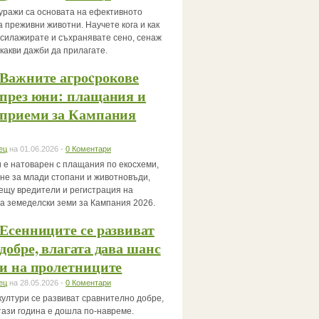
уражи са основата на ефективното
 преживни животни. Научете кога и как
, силажирате и съхранявате сено, сенаж
 какви дажби да прилагате.
Важните агроcрокове
през юни: плащания и
приеми за Кампания
ец
на 01.06.2026 -
0 Коментари
 е натоварен с плащания по екосхеми,
не за млади стопани и животновъди,
ещу вредители и регистрация на
за земеделски земи за Кампания 2026.
Есенниците се развиват
добре, влагата дава шанс
и на пролетниците
ец
на 28.05.2026 -
0 Коментари
култури се развиват сравнително добре,
тази година е дошла по-навреме.