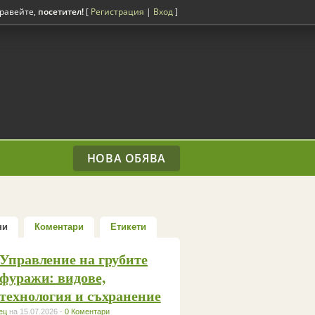
равейте,
посетител!
[
Регистрация
|
Вход
]
НОВА ОБЯВА
ни
Коментари
Етикети
Управление на грубите
фуражи: видове,
технология и съхранение
ец
на 15.07.2026 -
0 Коментари