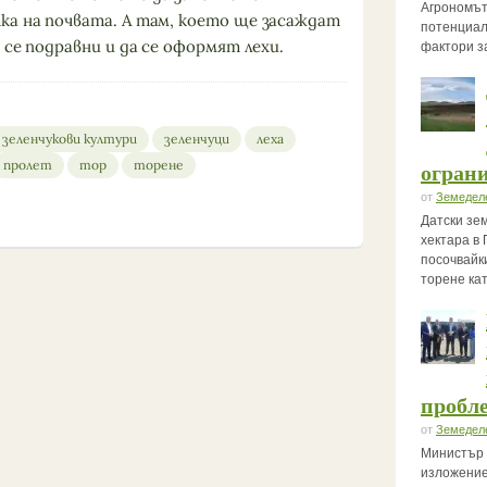
Агрономът
а на почвата. А там, което ще засаждат
потенциал
 се подравни и да се оформят лехи.
фактори з
зеленчукови култури
зеленчуци
леха
пролет
тор
торене
огран
от
Земедел
Датски зе
хектара в 
посочвайк
торене ка
пробле
от
Земедел
Министър 
изложение