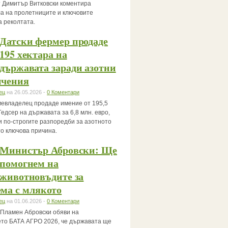
 Димитър Витковски коментира
а на пролетниците и ключовите
а реколтата.
Датски фермер продаде
195 хектара на
държавата заради азотни
ичения
ец
на 26.05.2026 -
0 Коментари
мевладелец продаде имение от 195,5
Гедсер на държавата за 6,8 млн. евро,
и по-строгите разпоредби за азотното
то ключова причина.
Министър Абровски: Ще
помогнем на
животновъдите за
ма с млякото
ец
на 01.06.2026 -
0 Коментари
Пламен Абровски обяви на
то БАТА АГРО 2026, че държавата ще