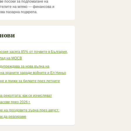
две посоки за подпомагане на
телите на мляко — финансова и
ва пазарна подкрепа.
 нови
озия засяга 85% от почвите в България,
клад на МОСВ
дупреждава за нова вълна на
 на храните заради войните и Ел Ниньо
е и грижи за билките през летните
а реколтата: как се изчисляват
асове през 2026 г.
е на гроздовите зърна през август:
ак да реагираме