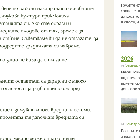
Грубите ф
овечето райони на страната основните
хранене на
енчукови култури приключиха
да косите
и силаж, и
етацията си. Ако сте обрали и
ледните плодове от тях, време е за
истване. Съветваме ви да не отлагате, за
подредите градинката си навреме.
2026
то защо не бива да отлагате
от
Земедел
Месец юни
подпомага
лните остатъци са заразени с много
приеми ср
на опасност за развитието им през
договори 
ище и зимуват много вредни насекоми.
 пролетта те започнат вредната си
от
Земедел
Есенните 
а влагата 
еното място може да започнете