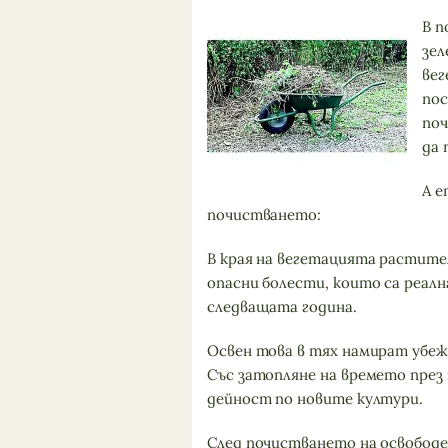
В п
зел
вег
пос
поч
да 
А е
почистването:
В края на вегетацията растите
опасни болести, които са реал
следващата година.
Освен това в тях намират убеж
Със затопляне на времето през
дейност по новите култури.
След почистването на освобод