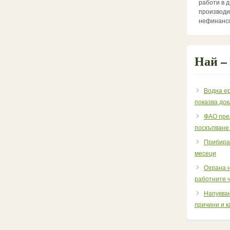
работи в 
производи
нефинансо
Най –
Водна ер
показва до
ФАО пре
поскъпване
Прибиран
месеци
Охрана н
работните ч
Напукван
причини и к