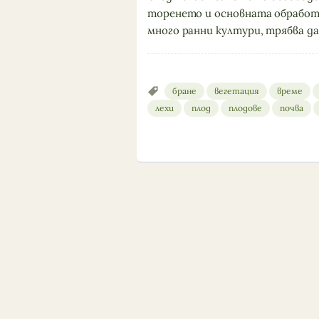
торенето и основната обработк
много ранни култури, трябва да
бране
вегетация
време
лехи
плод
плодове
почва