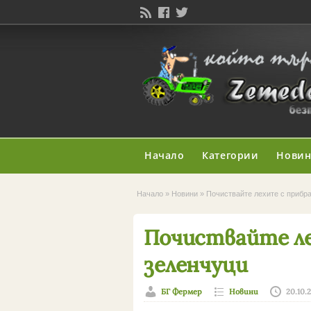
Начало
Категории
Нови
Начало
»
Новини
»
Почиствайте лехите с прибр
Почиствайте л
зеленчуци
БГ Фермер
Новини
20.10.