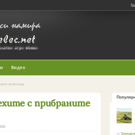
Зд
ни
Видео
аните зеленчуци
Популяр
ехите с прибраните
2013
от
Земедел