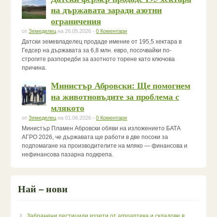
на държавата заради азотни
ограничения
от
Земеделец
на 26.05.2026 -
0 Коментари
Датски земевладелец продаде имение от 195,5 хектара в
Гедсер на държавата за 6,8 млн. евро, посочвайки по-
строгите разпоредби за азотното торене като ключова
причина.
Министър Абровски: Ще помогнем
на животновъдите за проблема с
млякото
от
Земеделец
на 01.06.2026 -
0 Коментари
Министър Пламен Абровски обяви на изложението БАТА
АГРО 2026, че държавата ще работи в две посоки за
подпомагане на производителите на мляко — финансова и
нефинансова пазарна подкрепа.
Най – нови
Забранени пестициди иззети от агроаптека и складове в