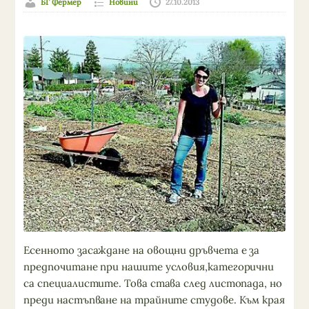
БГ Фермер
Новини
27.10.2013
Есенното засаждане на овощни дръвчета е за
предпочитане при нашите условия,категорични
са специалистите. Това става след листопада, но
преди настъпване на трайните студове. Към края