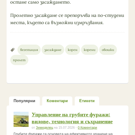
остане само засаждането.
Пролетно засаждане се препоръчва на по-студени
места, където са възможни измръзвания.
вегетация
засаждане
корен
корени
овошки
пролет
Популярни
Коментари
Етикети
Управление на грубите фуражи:
видове, технология и съхранение
от
Земеделец
на 15.07.2026 -
0 Коментари
Грубите фуражи са основата на ефективното хранене на