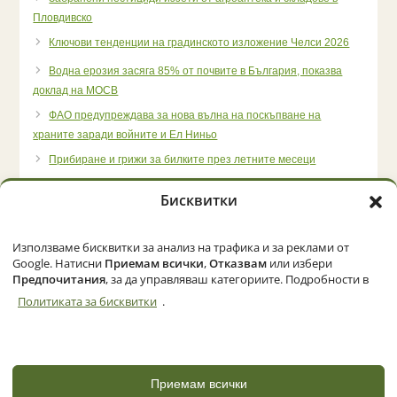
Пловдивско
Ключови тенденции на градинското изложение Челси 2026
Водна ерозия засяга 85% от почвите в България, показва
доклад на МОСВ
ФАО предупреждава за нова вълна на поскъпване на
храните заради войните и Ел Ниньо
Прибиране и грижи за билките през летните месеци
Бисквитки
Използваме бисквитки за анализ на трафика и за реклами от
Начало
Категории
Политика за бисквитки (ЕС)
Google. Натисни
Приемам всички
,
Отказвам
или избери
Предпочитания
, за да управляваш категориите. Подробности в
Политиката за бисквитки
.
© 2026 Zemedelec.net. Всички права запазени
Powered by
NBGLINK
Приемам всички