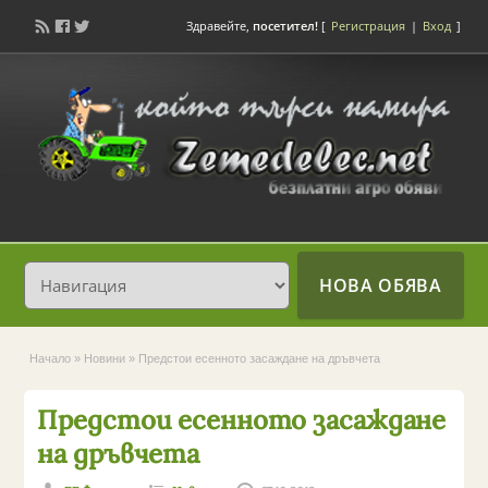
Здравейте,
посетител!
[
Регистрация
|
Вход
]
НОВА ОБЯВА
Начало
»
Новини
»
Предстои есенното засаждане на дръвчета
Предстои есенното засаждане
на дръвчета