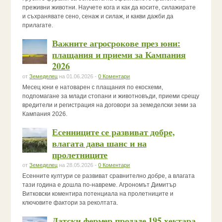
преживни животни. Научете кога и как да косите, силажирате
и съхранявате сено, сенаж и силаж, и какви дажби да
прилагате.
Важните агроcрокове през юни:
плащания и приеми за Кампания
2026
от
Земеделец
на 01.06.2026 -
0 Коментари
Месец юни е натоварен с плащания по екосхеми,
подпомагане за млади стопани и животновъди, приеми срещу
вредители и регистрация на договори за земеделски земи за
Кампания 2026.
Есенниците се развиват добре,
влагата дава шанс и на
пролетниците
от
Земеделец
на 28.05.2026 -
0 Коментари
Есенните култури се развиват сравнително добре, а влагата
тази година е дошла по-навреме. Агрономът Димитър
Витковски коментира потенциала на пролетниците и
ключовите фактори за реколтата.
Датски фермер продаде 195 хектара