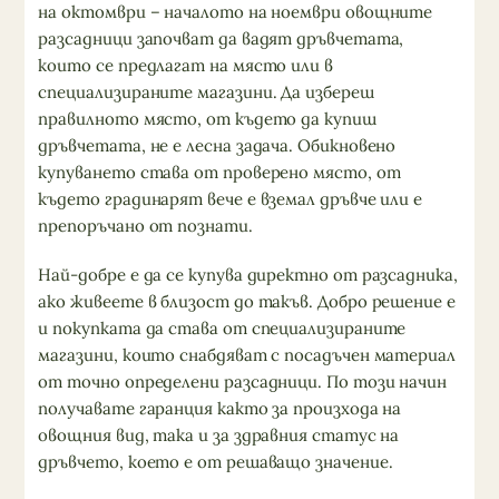
на октомври – началото на ноември овощните
разсадници започват да вадят дръвчетата,
които се предлагат на място или в
специализираните магазини. Да избереш
правилното място, от където да купиш
дръвчетата, не е лесна задача. Обикновено
купуването става от проверено място, от
където градинарят вече е вземал дръвче или е
препоръчано от познати.
Най-добре е да се купува директно от разсадника,
ако живеете в близост до такъв. Добро решение е
и покупката да става от специализираните
магазини, които снабдяват с посадъчен материал
от точно определени разсадници. По този начин
получавате гаранция както за произхода на
овощния вид, така и за здравния статус на
дръвчето, което е от решаващо значение.