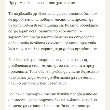
Предимства на есенното засаждане
То позволява дръвчетата да се приспособят по-
безпроблемно на новото място и напролет да
възстановят вегетацията си. Когато овошките
се засадят сега, раните по корените им
зарастват преди настъпването на студовете,
освен това почвата се сляга и плътно прилепва
към тях, а това е гаранция за добро прихващане.
Ако все пак градинарите не успеят да засадят
дръвчетата сега, могат да го направят и през
пролетта. Това обаче трябва да стане възможно
най-рано, за да може дръвчетата да преминат
плавно от покой към вегетация.
Все пак е препоръчително всички предварителни
дейности, като подготовка на ямките, основно
торене да се направят сега. За пролетта да