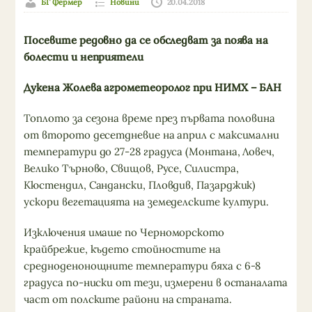
БГ Фермер
Новини
20.04.2018
Посевите редовно да се обследват за поява на
болести и неприятели
Дукена Жолева
агрометеоролог
при НИМХ – БАН
Топлото за сезона време през първата половина
от второто десетдневие на април с максимални
температури до 27-28 градуса (Монтана, Ловеч,
Велико Търново, Свищов, Русе, Силистра,
Кюстендил, Сандански, Пловдив, Пазарджик)
ускори вегетацията на земеделските култури.
Изключения имаше по Черноморското
крайбрежие, където стойностите на
средноденонощните температури бяха с 6-8
градуса по-ниски от тези, измерени в останалата
част от полските райони на страната.