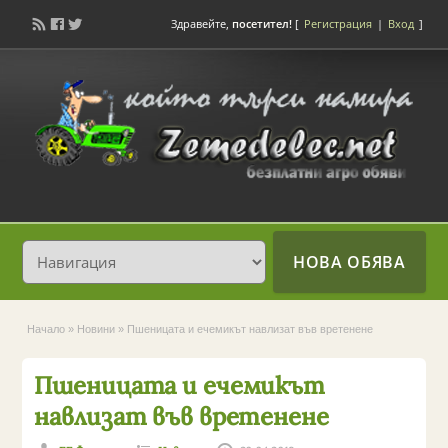
Здравейте,
посетител!
[
Регистрация
|
Вход
]
НОВА ОБЯВА
Начало
»
Новини
»
Пшеницата и ечемикът навлизат във вретенене
Пшеницата и ечемикът
навлизат във вретенене