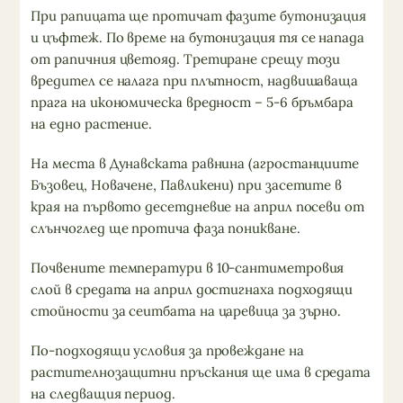
При рапицата ще протичат фазите бутонизация
и цъфтеж. По време на бутонизация тя се напада
от рапичния цветояд. Третиране срещу този
вредител се налага при плътност, надвишаваща
прага на икономическа вредност – 5-6 бръмбара
на едно растение.
На места в Дунавската равнина (агростанциите
Бъзовец, Новачене, Павликени) при засетите в
края на първото десетдневие на април посеви от
слънчоглед ще протича фаза поникване.
Почвените температури в 10-сантиметровия
слой в средата на април достигнаха подходящи
стойности за сеитбата на царевица за зърно.
По-подходящи условия за провеждане на
растителнозащитни пръскания ще има в средата
на следващия период.