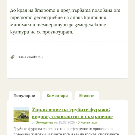
До края на второто и през първата половина от
третото десетдневие на април критични
минимални температури за земеделските
култури не се прогнозират.
Няма етикети
Популярни
Коментари
Етикети
Управление на грубите фуражи:
видове, технология и съхранение
от
Земеделец
на 15.07.2026 -
0 Коментари
Грубите фуражи са основата на ефективното хранене на
преживни животни. Научете кога и как да косите, силажирате