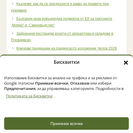
Кърлежи: как да се предпазите и какво да правите при
ухапване
България иска извънредна подкрепа от ЕК за секторите
„Мляко“ и „Свиневъдство“
Забранени пестициди иззети от агроаптека и складове в
Пловдивско
Ключови тенденции на градинското изложение Челси 2026
Бисквитки
Използваме бисквитки за анализ на трафика и за реклами от
Начало
Категории
Политика за бисквитки (ЕС)
Google. Натисни
Приемам всички
,
Отказвам
или избери
Предпочитания
, за да управляваш категориите. Подробности в
Политиката за бисквитки
.
© 2026 Zemedelec.net. Всички права запазени
Powered by
NBGLINK
Приемам всички