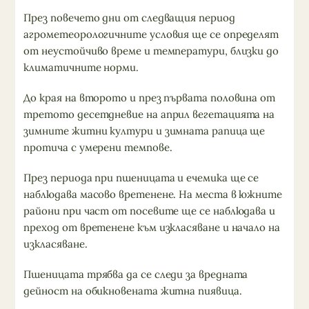
През повечето дни от следващия период
агрометеорологичните условия ще се определят
от неустойчиво време и температури, близки до
климатичните норми.
До края на второто и през първата половина от
третото десетдневие на април вегетацията на
зимните житни култури и зимната рапица ще
протича с умерени темпове.
През периода при пшеницата и ечемика ще се
наблюдава масово вретенене. На места в южните
райони при част от посевите ще се наблюдава и
преход от вретенене към изкласяване и начало на
изкласяване.
Пшеницата трябва да се следи за вредната
дейност на обикновената житна пиявица.