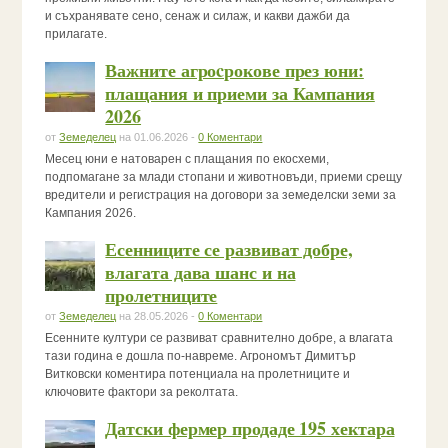
и съхранявате сено, сенаж и силаж, и какви дажби да
прилагате.
Важните агроcрокове през юни:
плащания и приеми за Кампания
2026
от
Земеделец
на 01.06.2026 -
0 Коментари
Месец юни е натоварен с плащания по екосхеми,
подпомагане за млади стопани и животновъди, приеми срещу
вредители и регистрация на договори за земеделски земи за
Кампания 2026.
Есенниците се развиват добре,
влагата дава шанс и на
пролетниците
от
Земеделец
на 28.05.2026 -
0 Коментари
Есенните култури се развиват сравнително добре, а влагата
тази година е дошла по-навреме. Агрономът Димитър
Витковски коментира потенциала на пролетниците и
ключовите фактори за реколтата.
Датски фермер продаде 195 хектара