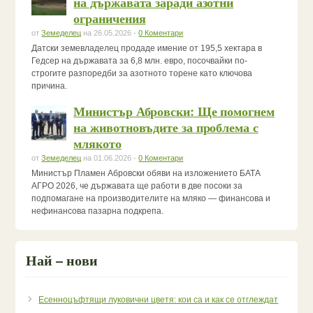
на държавата заради азотни
ограничения
от
Земеделец
на 26.05.2026 -
0 Коментари
Датски земевладелец продаде имение от 195,5 хектара в
Гедсер на държавата за 6,8 млн. евро, посочвайки по-
строгите разпоредби за азотното торене като ключова
причина.
Министър Абровски: Ще помогнем
на животновъдите за проблема с
млякото
от
Земеделец
на 01.06.2026 -
0 Коментари
Министър Пламен Абровски обяви на изложението БАТА
АГРО 2026, че държавата ще работи в две посоки за
подпомагане на производителите на мляко — финансова и
нефинансова пазарна подкрепа.
Най – нови
Есенноцъфтящи луковични цветя: кои са и как се отглеждат