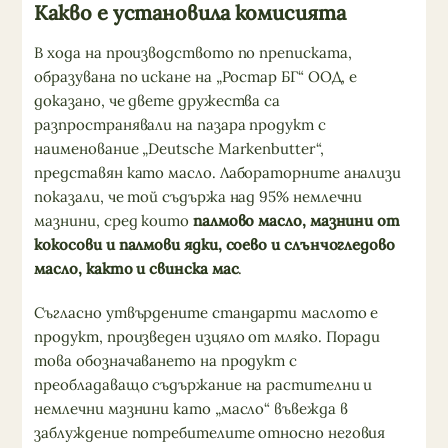
Какво е установила комисията
В хода на производството по преписката,
образувана по искане на „Ростар БГ“ ООД, е
доказано, че двете дружества са
разпространявали на пазара продукт с
наименование „Deutsche Markenbutter“,
представян като масло. Лабораторните анализи
показали, че той съдържа над 95% немлечни
мазнини, сред които
палмово масло, мазнини от
кокосови и палмови ядки, соево и слънчогледово
масло, както и свинска мас
.
Съгласно утвърдените стандарти маслото е
продукт, произведен изцяло от мляко. Поради
това обозначаването на продукт с
преобладаващо съдържание на растителни и
немлечни мазнини като „масло“ въвежда в
заблуждение потребителите относно неговия