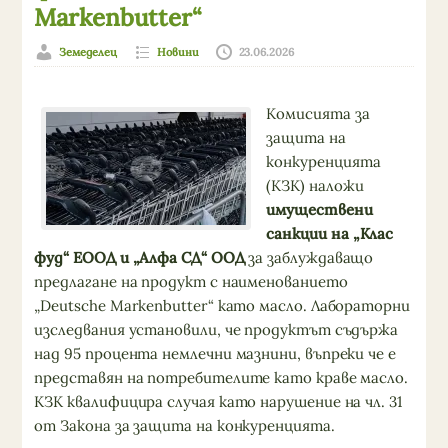
Markenbutter“
Земеделец
Новини
23.06.2026
Комисията за
защита на
конкуренцията
(КЗК) наложи
имуществени
санкции на „Клас
фуд“ ЕООД и „Алфа СД“ ООД
за заблуждаващо
предлагане на продукт с наименованието
„Deutsche Markenbutter“ като масло. Лабораторни
изследвания установили, че продуктът съдържа
над 95 процента немлечни мазнини, въпреки че е
представян на потребителите като краве масло.
КЗК квалифицира случая като нарушение на чл. 31
от Закона за защита на конкуренцията.