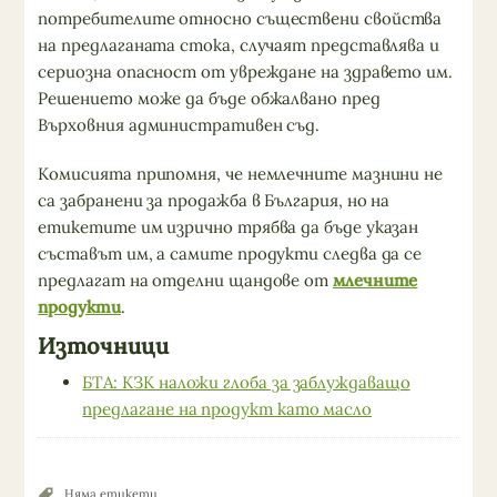
потребителите относно съществени свойства
на предлаганата стока, случаят представлява и
сериозна опасност от увреждане на здравето им.
Решението може да бъде обжалвано пред
Върховния административен съд.
Комисията припомня, че немлечните мазнини не
са забранени за продажба в България, но на
етикетите им изрично трябва да бъде указан
съставът им, а самите продукти следва да се
предлагат на отделни щандове от
млечните
продукти
.
Източници
БТА: КЗК наложи глоба за заблуждаващо
предлагане на продукт като масло
Няма етикети