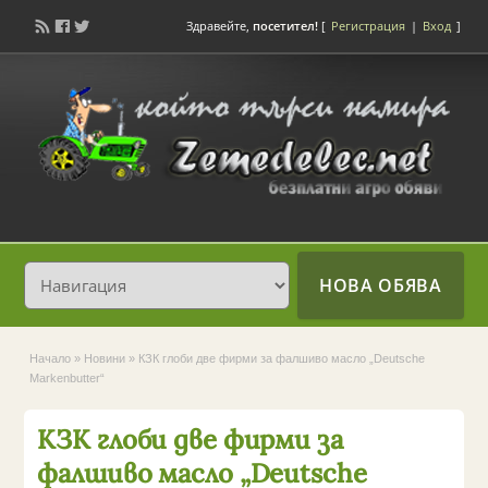
Здравейте,
посетител!
[
Регистрация
|
Вход
]
НОВА ОБЯВА
Начало
»
Новини
»
КЗК глоби две фирми за фалшиво масло „Deutsche
Markenbutter“
КЗК глоби две фирми за
фалшиво масло „Deutsche