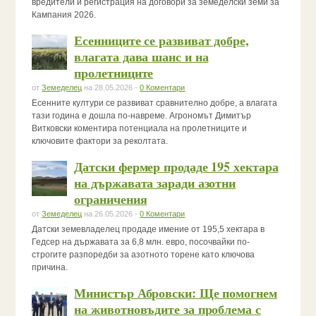
вредители и регистрация на договори за земеделски земи за
Кампания 2026.
Есенниците се развиват добре,
влагата дава шанс и на
пролетниците
от
Земеделец
на 28.05.2026 -
0 Коментари
Есенните култури се развиват сравнително добре, а влагата
тази година е дошла по-навреме. Агрономът Димитър
Витковски коментира потенциала на пролетниците и
ключовите фактори за реколтата.
Датски фермер продаде 195 хектара
на държавата заради азотни
ограничения
от
Земеделец
на 26.05.2026 -
0 Коментари
Датски земевладелец продаде имение от 195,5 хектара в
Гедсер на държавата за 6,8 млн. евро, посочвайки по-
строгите разпоредби за азотното торене като ключова
причина.
Министър Абровски: Ще помогнем
на животновъдите за проблема с