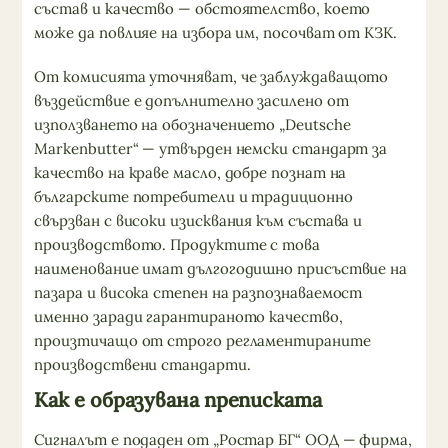
състав и качество — обстоятелство, което
може да повлияе на избора им, посочват от КЗК.
От комисията уточняват, че заблуждаващото
въздействие е допълнително засилено от
използването на обозначението „Deutsche
Markenbutter“ — утвърден немски стандарт за
качество на краве масло, добре познат на
българските потребители и традиционно
свързван с високи изисквания към състава и
производството. Продуктите с това
наименование имат дългогодишно присъствие на
пазара и висока степен на разпознаваемост
именно заради гарантираното качество,
произтичащо от строго регламентираните
производствени стандарти.
Как е образувана преписката
Сигналът е подаден от „Ростар БГ“ ООД — фирма,