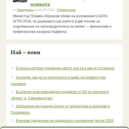
млякото
от
Земеделец
на 01.06.2026 -
0 Коментари
Министър Пламен Абровски обяви на изложението БАТА
АГРО 2026, че държавата ще работи в две посоки за
подпомагане на производителите на мляко — финансова и
нефинансова пазарна подкрепа.
Най – нови
Есенноцъфтящи луковични цветя: кои са и как се отглеждат
Кърлежи: как да се предпазите и какво да правите при
ухапване
България иска извънредна подкрепа от ЕК за секторите
„Мляко“ и „Свиневъдство“
Забранени пестициди иззети от агроаптека и складове в
Пловдивско
Ключови тенденции на градинското изложение Челси 2026