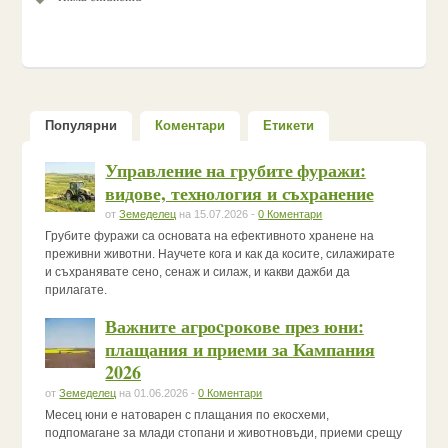
Популярни
Коментари
Етикети
Управление на грубите фуражи:
видове, технология и съхранение
от
Земеделец
на 15.07.2026 -
0 Коментари
Грубите фуражи са основата на ефективното хранене на
преживни животни. Научете кога и как да косите, силажирате
и съхранявате сено, сенаж и силаж, и какви дажби да
прилагате.
Важните агроcрокове през юни:
плащания и приеми за Кампания
2026
от
Земеделец
на 01.06.2026 -
0 Коментари
Месец юни е натоварен с плащания по екосхеми,
подпомагане за млади стопани и животновъди, приеми срещу