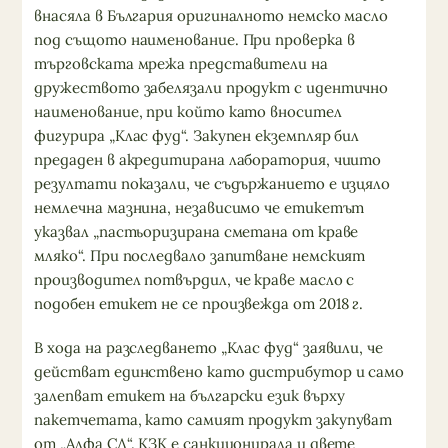
внасяла в България оригиналното немско масло
под същото наименование. При проверка в
търговската мрежа представители на
дружеството забелязали продукт с идентично
наименование, при който като вносител
фигурира „Клас фуд“. Закупен екземпляр бил
предаден в акредитирана лаборатория, чиито
резултати показали, че съдържанието е изцяло
немлечна мазнина, независимо че етикетът
указвал „пастьоризирана сметана от краве
мляко“. При последвало запитване немският
производител потвърдил, че краве масло с
подобен етикет не се произвежда от 2018 г.
В хода на разследването „Клас фуд“ заявили, че
действат единствено като дистрибутор и само
залепват етикет на български език върху
пакетчетата, като самият продукт закупуват
от „Алфа СД“. КЗК е санкционирала и двете