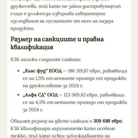
дружества, тъй като по закон дистрибуторът
също е длъжен да извършва лабораторни
изследвания на пуснатите от него на пазара
продукти.
Размер на санкциите и правна
квалификация
КЗК наложи следните санкции:
„Клас фуд“ ЕООД
— 186 319,87 евро, равняващи
се на 1,5% от нетните приходи от продажби
на дружеството за 2024 г.
„Алфа СД“ ООД
— 123 369,62 евро, равняващи
се на 4,5% от нетните приходи от продажби
за 2024 г.
Общият размер на двете санкции е
309 689 евро
.
КЗК квалифицира нарушението като особено
тежко, тъй като освен заблуждаването на