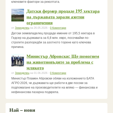
ключовите фактори за реколтата.
Датски фермер продаде 195 хектара
на държавата заради азотни
ограничения
от
Земеделец
на 26.05.2026 -
0 Коментари
Датски земевладелец продаде имение от 195,5 хектара в
Гедсер на държавата за 6,8 млн. евро, посочвайки по-
строгите разпоредби за азотното торене като ключова
причина.
Министър Абровски: Ще помогнем
на животновъдите за проблема с
млякото
от
Земеделец
на 01.06.2026 -
0 Коментари
Министър Пламен Абровски обяви на изложението БАТА
АГРО 2026, че държавата ще работи в две посоки за
подпомагане на производителите на мляко — финансова и
нефинансова пазарна подкрепа.
Най – нови