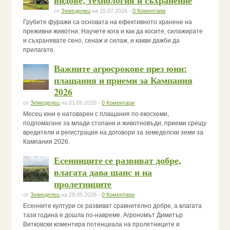
видове, технология и съхранение
от
Земеделец
на 15.07.2026 -
0 Коментари
Грубите фуражи са основата на ефективното хранене на
преживни животни. Научете кога и как да косите, силажирате
и съхранявате сено, сенаж и силаж, и какви дажби да
прилагате.
Важните агроcрокове през юни:
плащания и приеми за Кампания
2026
от
Земеделец
на 01.06.2026 -
0 Коментари
Месец юни е натоварен с плащания по екосхеми,
подпомагане за млади стопани и животновъди, приеми срещу
вредители и регистрация на договори за земеделски земи за
Кампания 2026.
Есенниците се развиват добре,
влагата дава шанс и на
пролетниците
от
Земеделец
на 28.05.2026 -
0 Коментари
Есенните култури се развиват сравнително добре, а влагата
тази година е дошла по-навреме. Агрономът Димитър
Витковски коментира потенциала на пролетниците и