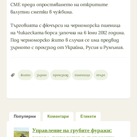
CME преди опростяването на откритите
валутни сметки в чужбина.
Търговията с фючърси на черноморска пшеница
на Чикагската борса започна на 6 юни 2012 година.
Под черноморско жито в случая се има предвид
зърното с произход от Украйна, Русия и Румъния.
жито
зърно
произход
пшеница
търг
Популярни
Коментари
Етикети
Управление на грубите фуражи: