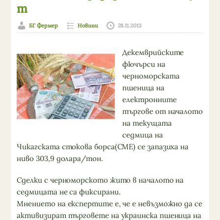
т
БГ Фермер
Новини
28.11.2013
Декемврийските
фючърси на
черноморската
пшеница на
електронните
търгове от началото
на текущата
седмица на
Чикагската стокова борса(CME) се запазиха на
ниво 303,9 долара/тон.
Сделки с черноморското жито в началото на
седмицата не са фиксирани.
Мнението на експертите е, че е невъзможно да се
активизират търговете на украинска пшеница на