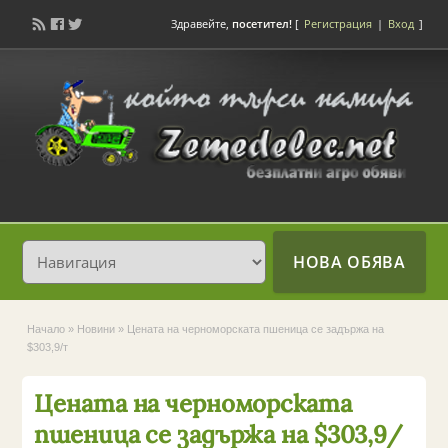
Здравейте,
посетител!
[
Регистрация
|
Вход
]
НОВА ОБЯВА
Начало
»
Новини
»
Цената на черноморската пшеница се задържа на
$303,9/т
Цената на черноморската
пшеница се задържа на $303,9/