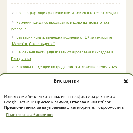
Есенноцъфтящи луковични цветя: кои са и как се отглеждат
Кърлежи: как да се предпазите и какво да правите при
ухапване
България иска извънредна подкрепа от ЕК за секторите
„Мляко“ и „Свиневъдство“
Забранени пестициди иззети от агроаптека и складове в
Пловдивско
Ключови тенденции на градинското изложение Челси 2026
Бисквитки
Използваме бисквитки за анализ на трафика и за реклами от
Начало
Категории
Политика за бисквитки (ЕС)
Google. Натисни
Приемам всички
,
Отказвам
или избери
Предпочитания
, за да управляваш категориите. Подробности в
Политиката за бисквитки
.
© 2026 Zemedelec.net. Всички права запазени