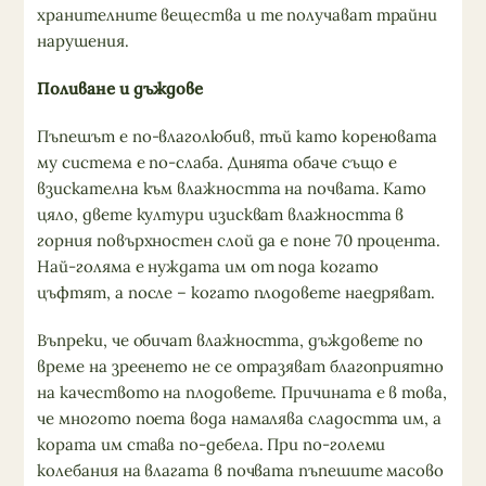
хранителните вещества и те получават трайни
нарушения.
Поливане и дъждове
Пъпешът е по-влаголюбив, тъй като кореновата
му система е по-слаба. Динята обаче също е
взискателна към влажността на почвата. Като
цяло, двете култури изискват влажността в
горния повърхностен слой да е поне 70 процента.
Най-голяма е нуждата им от пода когато
цъфтят, а после – когато плодовете наедряват.
Въпреки, че обичат влажността, дъждовете по
време на зреенето не се отразяват благоприятно
на качеството на плодовете. Причината е в това,
че многото поета вода намалява сладостта им, а
кората им става по-дебела. При по-големи
колебания на влагата в почвата пъпешите масово