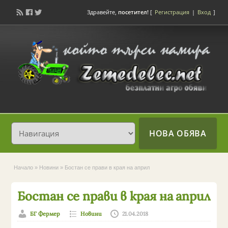
Здравейте,
посетител!
[
Регистрация
|
Вход
]
НОВА ОБЯВА
Начало
»
Новини
»
Бостан се прави в края на април
Бостан се прави в края на април
БГ Фермер
Новини
21.04.2018