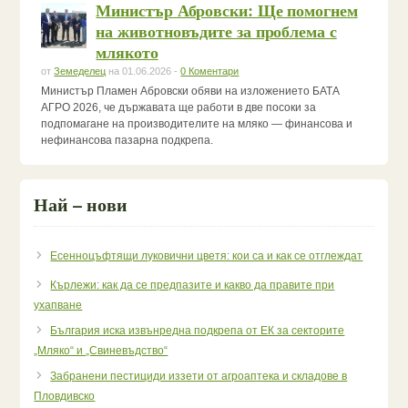
Министър Абровски: Ще помогнем
на животновъдите за проблема с
млякото
от
Земеделец
на 01.06.2026 -
0 Коментари
Министър Пламен Абровски обяви на изложението БАТА
АГРО 2026, че държавата ще работи в две посоки за
подпомагане на производителите на мляко — финансова и
нефинансова пазарна подкрепа.
Най – нови
Есенноцъфтящи луковични цветя: кои са и как се отглеждат
Кърлежи: как да се предпазите и какво да правите при
ухапване
България иска извънредна подкрепа от ЕК за секторите
„Мляко“ и „Свиневъдство“
Забранени пестициди иззети от агроаптека и складове в
Пловдивско