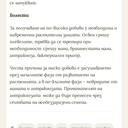
се напукват.
Болести
За получаване на по-високи добиви у необходима и
навременна растителна защита. Освен срещу
плевелите, трябва да се третира при
необходимост срещу мана, брашнестата мана,
антракноза, бактериален пригор.
Честа причина за ниски добиви е засушаването
през началните фази от развитието на
растенията, а в по-късните фази – повредите от
маната и антракнозата. Причинителят на
антракнозата може да бъде пренесен чрез
сеитбата на необеззаразени семена.
болести
дъждове
мана
отглеждане
поливане