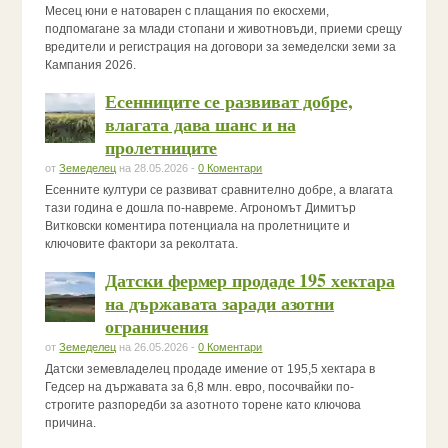
Месец юни е натоварен с плащания по екосхеми,
подпомагане за млади стопани и животновъди, приеми срещу
вредители и регистрация на договори за земеделски земи за
Кампания 2026.
Есенниците се развиват добре,
влагата дава шанс и на
пролетниците
от
Земеделец
на 28.05.2026 -
0 Коментари
Есенните култури се развиват сравнително добре, а влагата
тази година е дошла по-навреме. Агрономът Димитър
Витковски коментира потенциала на пролетниците и
ключовите фактори за реколтата.
Датски фермер продаде 195 хектара
на държавата заради азотни
ограничения
от
Земеделец
на 26.05.2026 -
0 Коментари
Датски земевладелец продаде имение от 195,5 хектара в
Гедсер на държавата за 6,8 млн. евро, посочвайки по-
строгите разпоредби за азотното торене като ключова
причина.