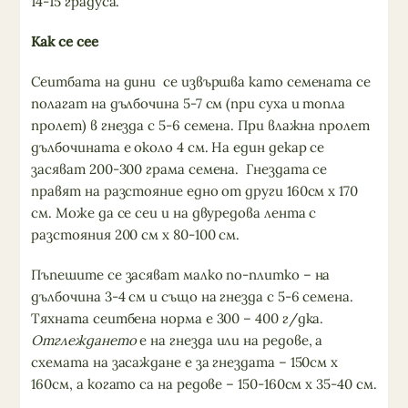
14-15 градуса.
Как се сее
Сеитбата на дини се извършва като семената се
полагат на дълбочина 5-7 см (при суха и топла
пролет) в гнезда с 5-6 семена. При влажна пролет
дълбочината е около 4 см. На един декар се
засяват 200-300 грама семена. Гнездата се
правят на разстояние едно от други 160см х 170
см. Може да се сеи и на двуредова лента с
разстояния 200 см х 80-100 см.
Пъпешите се засяват малко по-плитко – на
дълбочина 3-4 см и също на гнезда с 5-6 семена.
Тяхната сеитбена норма е 300 – 400 г/дка.
Отглеждането
е на гнезда или на редове, а
схемата на засаждане е за гнездата – 150см х
160см, а когато са на редове – 150-160см х 35-40 см.