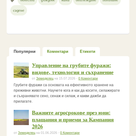
садене
Популярни
Коментари
Етикети
Управление на грубите фуражи:
видове, технология и съхранение
от
Земеделец
на 15.07.2026 -
0 Коментари
Грубите фуражи са основата на ефективното хранене на
преживни животни. Научете кога и как да косите, силажирате
и съхранявате сено, сенаж и силаж, и какви дажби да
прилагате.
Важните агроcрокове през юни:
плащания и приеми за Кампания
2026
от
Земеделец
на 01.06.2026 -
0 Коментари