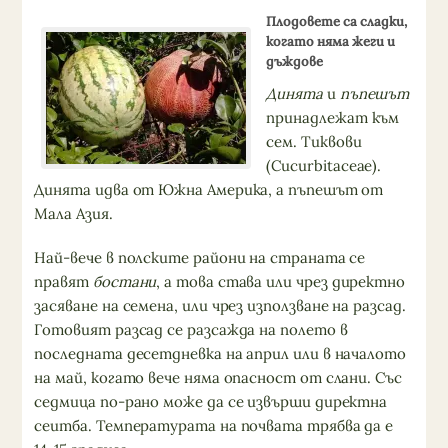
Плодовете са сладки,
когато няма жеги и
дъждове
Динята
и
пъпешът
принадлежат към
сем. Тиквови
(Cucurbitaceаe).
Динята идва от Южна Америка, а пъпешът от
Мала Азия.
Най-вече в полските райони на страната се
правят
бостани
, а това става или чрез директно
засяване на семена, или чрез използване на разсад.
Готовият разсад се разсажда на полето в
последната десетдневка на април или в началото
на май, когато вече няма опасност от слани. Със
седмица по-рано може да се извърши директна
сеитба. Температурата на почвата трябва да е