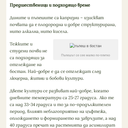
Предшественици и подходящо време
Дините и пъпешите са капризни – изискват
почвата да е плодородна и добре структурирана,
нито алкална, нито кисела.
Тежките и
студени почви не
Пъпешът се сее малко по-плитко
са подходящи за
отглеждане на
бостан. Най-добре е да се отглеждат след
люцерна, житни и бобови култури.
Двете култури се развиват най-добре, когато
дневните температури са 25-27 градуса. Ако те
са над 33-34 градуса и то за по-продължителен
период, влияят неблагоприятно на цъфтежа,
оплождането и формирането на завръзите, а над
40 градуса пречат на растенията да асимилират