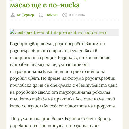
масло ще е по-ниска
БГ Фермер
Новини
30.06.2014
Розопроизводители, розопреработватели и
розотърговци от страната участваха в
традиционна среща в Казанлък, на която беше
направен анализ на резултатите от
тазгодишната кампания по прибирането на
розовия цвят. По време на форума розотърговци
призоваха да не се спекулира с евентуалната цена
на розовото масло от тазгодишната реколта,
тъй като такава на практика все още няма, тъй
като се изчислява себестойността на продукта.
По думите на доц. Васил Базитов обаче, вр.и.д.
директор на Института по розата, най-