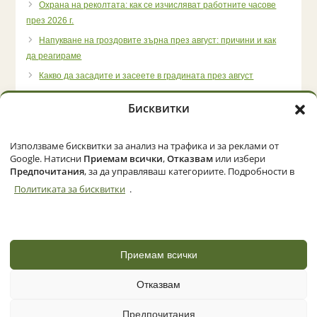
Охрана на реколтата: как се изчисляват работните часове
през 2026 г.
Напукване на гроздовите зърна през август: причини и как
да реагираме
Какво да засадите и засеете в градината през август
Бисквитки
Използваме бисквитки за анализ на трафика и за реклами от
Начало
Категории
Политика за бисквитки (ЕС)
Google. Натисни
Приемам всички
,
Отказвам
или избери
Предпочитания
, за да управляваш категориите. Подробности в
Политиката за бисквитки
.
© 2026 Zemedelec.net. Всички права запазени
Powered by
NBGLINK
Приемам всички
Отказвам
Предпочитания