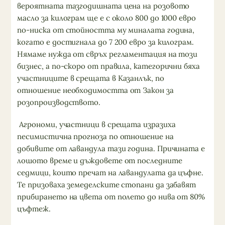
вероятната тазгодишната цена на розовото
масло за килограм ще е с около 800 до 1000 евро
по-ниска от стойността му миналата година,
когато е достигнала до 7 200 евро за килограм.
Нямаме нужда от свръх регламентация на този
бизнес, а по-скоро от правила, категорични бяха
участниците в срещата в Казанлък, по
отношение необходимостта от Закон за
розопроизводството.
Агрономи, участници в срещата изразиха
песимистична прогноза по отношение на
добивите от лавандула тази година. Причината е
лошото време и дъждовете от последните
седмици, които пречат на лавандулата да цъфне.
Те призоваха земеделските стопани да забавят
прибирането на цвета от полето до нива от 80%
цъфтеж.