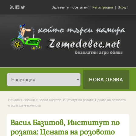
Здравейте,
посетител!
[
Регистрация
|
Вход
]
НОВА ОБЯВА
Начало
»
Новини
»
Васил Базитов, Институт по розата: Цената на розовото
масло ще е по-ниска
Васил Базитов, Институт по
розата: Цената на розовото