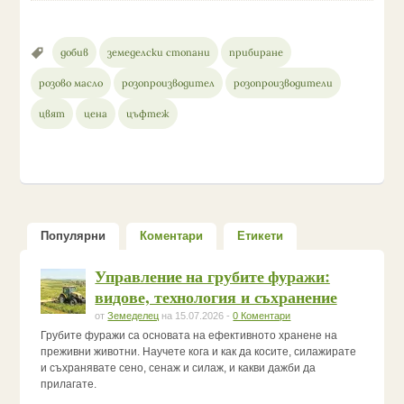
добив
земеделски стопани
прибиране
розово масло
розопроизводител
розопроизводители
цвят
цена
цъфтеж
Популярни
Коментари
Етикети
Управление на грубите фуражи:
видове, технология и съхранение
от
Земеделец
на 15.07.2026 -
0 Коментари
Грубите фуражи са основата на ефективното хранене на
преживни животни. Научете кога и как да косите, силажирате
и съхранявате сено, сенаж и силаж, и какви дажби да
прилагате.