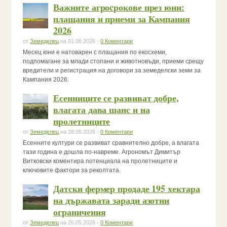
Важните агроcрокове през юни:
плащания и приеми за Кампания
2026
от
Земеделец
на 01.06.2026 -
0 Коментари
Месец юни е натоварен с плащания по екосхеми,
подпомагане за млади стопани и животновъди, приеми срещу
вредители и регистрация на договори за земеделски земи за
Кампания 2026.
Есенниците се развиват добре,
влагата дава шанс и на
пролетниците
от
Земеделец
на 28.05.2026 -
0 Коментари
Есенните култури се развиват сравнително добре, а влагата
тази година е дошла по-навреме. Агрономът Димитър
Витковски коментира потенциала на пролетниците и
ключовите фактори за реколтата.
Датски фермер продаде 195 хектара
на държавата заради азотни
ограничения
от
Земеделец
на 26.05.2026 -
0 Коментари