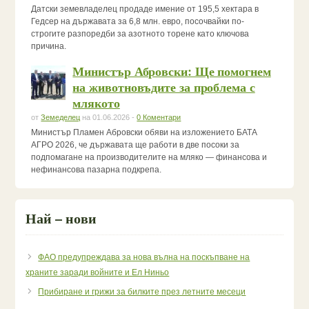
Датски земевладелец продаде имение от 195,5 хектара в
Гедсер на държавата за 6,8 млн. евро, посочвайки по-
строгите разпоредби за азотното торене като ключова
причина.
Министър Абровски: Ще помогнем
на животновъдите за проблема с
млякото
от
Земеделец
на 01.06.2026 -
0 Коментари
Министър Пламен Абровски обяви на изложението БАТА
АГРО 2026, че държавата ще работи в две посоки за
подпомагане на производителите на мляко — финансова и
нефинансова пазарна подкрепа.
Най – нови
ФАО предупреждава за нова вълна на поскъпване на
храните заради войните и Ел Ниньо
Прибиране и грижи за билките през летните месеци