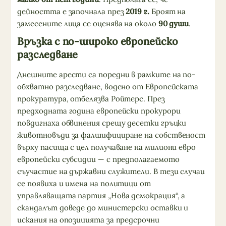
дейността е започнала през
2019 г.
Броят на
замесените лица се оценява на около
90 души
.
Връзка с по-широко европейско
разследване
Днешните арести са поредни в рамките на по-
обхватно разследване, водено от Европейската
прокуратура, отбелязва Ройтерс. През
предходната година европейски прокурори
повдигнаха обвинения срещу десетки гръцки
животновъди за фалшифициране на собственост
върху пасища с цел получаване на милиони евро
европейски субсидии — с предполагаемото
съучастие на държавни служители. В тези случаи
се появиха и имена на политици от
управляващата партия „Нова демокрация“, а
скандалът доведе до министерски оставки и
искания на опозицията за предсрочни