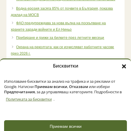
Водна ерозия засяга 85% от почвите в България, показва
доклад на МОСВ
ФАО предупреждава за нова вълна на поскъпване на
храните заради войните и Ел Ниньо
Прибиране и грижи за билките през летните месеци
Охрана на реколтата: как се изчисляват работните часове
през 2026 г.
Бисквитки
Използваме бисквитки за анализ на трафика и за реклами от
Начало
Категории
Политика за бисквитки (ЕС)
Google. Натисни
Приемам всички
,
Отказвам
или избери
Предпочитания
, за да управляваш категориите. Подробности в
Политиката за бисквитки
.
© 2026 Zemedelec.net. Всички права запазени
Powered by
NBGLINK
Приемам всички