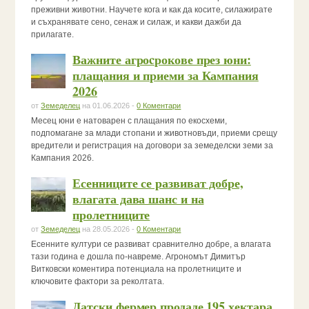
преживни животни. Научете кога и как да косите, силажирате
и съхранявате сено, сенаж и силаж, и какви дажби да
прилагате.
Важните агроcрокове през юни:
плащания и приеми за Кампания
2026
от
Земеделец
на 01.06.2026 -
0 Коментари
Месец юни е натоварен с плащания по екосхеми,
подпомагане за млади стопани и животновъди, приеми срещу
вредители и регистрация на договори за земеделски земи за
Кампания 2026.
Есенниците се развиват добре,
влагата дава шанс и на
пролетниците
от
Земеделец
на 28.05.2026 -
0 Коментари
Есенните култури се развиват сравнително добре, а влагата
тази година е дошла по-навреме. Агрономът Димитър
Витковски коментира потенциала на пролетниците и
ключовите фактори за реколтата.
Датски фермер продаде 195 хектара