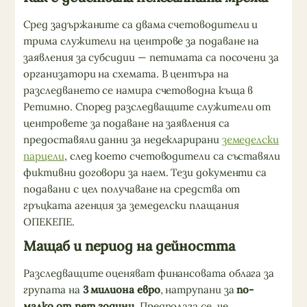
Сред задържаните са двама счетоводители и
трима служители на центрове за подаване на
заявления за субсидии — петимата са посочени за
организатори на схемата. В центъра на
разследването се намира счетоводна къща в
Ретимно. Според разследващите служители от
центровете за подаване на заявления са
предоставяли данни за недекларирани
земеделски
парцели
, след което счетоводители са съставяли
фиктивни договори за наем. Тези документи са
подавани с цел получаване на средства от
гръцката агенция за земеделски плащания
ОПЕКЕПЕ.
Мащаб и период на дейността
Разследващите оценяват финансовата облага за
групата на
3 милиона евро
, натрупани за
по-
малко от пет години
. Предполага се, че