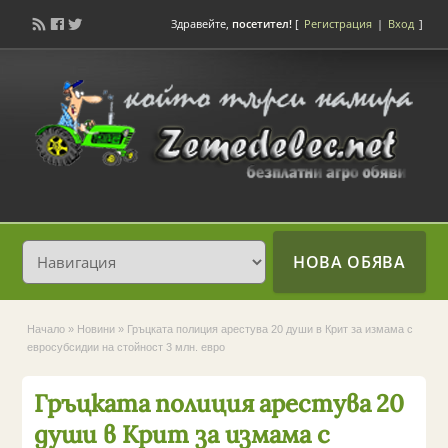
Здравейте,
посетител!
[
Регистрация
|
Вход
]
НОВА ОБЯВА
Начало
»
Новини
»
Гръцката полиция арестува 20 души в Крит за измама с
евросубсидии на стойност 3 млн. евро
Гръцката полиция арестува 20
души в Крит за измама с