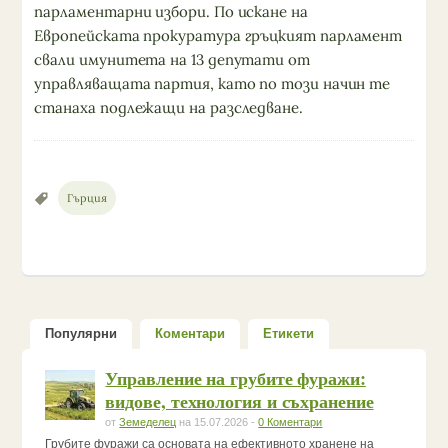
парламентарни избори. По искане на
Европейската прокуратура гръцкият парламент
свали имунитета на 13 депутати от
управляващата партия, като по този начин те
станаха подлежащи на разследване.
Гърция
Популярни
Коментари
Етикети
Управление на грубите фуражи:
видове, технология и съхранение
от
Земеделец
на 15.07.2026 -
0 Коментари
Грубите фуражи са основата на ефективното хранене на