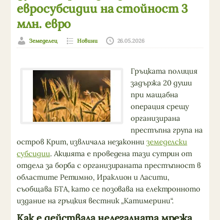
евросубсидии на стойност 3
млн. евро
Земеделец
Новини
26.05.2026
Гръцката полиция
задържа 20 души
при мащабна
операция срещу
организирана
престъпна група на
остров Крит, извличала незаконни
земеделски
субсидии
. Акцията е проведена тази сутрин от
отдела за борба с организираната престъпност в
областите Ретимно, Ираклион и Ласити,
съобщава БТА, като се позовава на електронното
издание на гръцкия вестник „Катимерини“.
Как е действала нелегалната мрежа