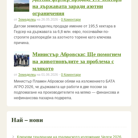
на държавата заради азотни
ограничения
от
Земеделец
на 26.05.2026 -
0 Коментари
Датски земевладелец продаде имение от 195,5 хектара в
Гедсер на държавата за 6,8 млн. евро, посочвайки по-
строгите разпоредби за азотното торене като ключова
причина.
Министър Абровски: Ще помогнем
на животновъдите за проблема с
млякото
от
Земеделец
на 01.06.2026 -
0 Коментари
Министър Пламен Абровски обяви на изложението БАТА
АГРО 2026, че държавата ще работи в две посоки за
подпомагане на производителите на мляко — финансова и
нефинансова пазарна подкрепа.
Най – нови
Ключови тенденции на градинското изложение Челси 2026