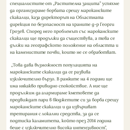
специалистите от „Растителна защита” успяхме
да организираме борбата срещу мароканските
скакалци, каза директорът на Областната
дирекция по безопасност на храните д-р Георги
Грозев. Според него проблемът със мароканските
скакалци ще продължи да съществува, а това се
дължи на географското положение на областта и
на каменистите почви, които не се обработват.
„Това дава възможност популацията на
мароканските скакалци да се развива
изключително бързо. В рамките на 4 години ще
има някакво привидно спокойствие. А ние ще
продължим да алармираме кметовете да
предвиждат пари в бюджетите си за борба срещу
мароканските скакалци и да извършват
третирания с локални средства, за да се
подтиска каламитета, който през 2014 година
беше с изключително висока интензивност”,