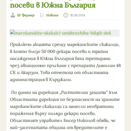
посеви в Южна България
БГ Фермер
Новини
16.06.2014
Приключи акцията срещу мароканските скакалци,
в която близо 50 000 декара посеви и трайни
насаждения в Южна България бяха третирани
чрез авиационно пръскане с препарати Димилин 48
СК и Акарзин. Това отчетоха от областната
администрация в Кърджали.
По данни на дирекция „Растителна защита“ към
Областната дирекция по безопасност на храните
мароканските скакалци са нанесли необратими
поражения върху хиляди декари посеви.
Областният управител Бисер Николов обяви, че
най-засегнатата община от вредителите е