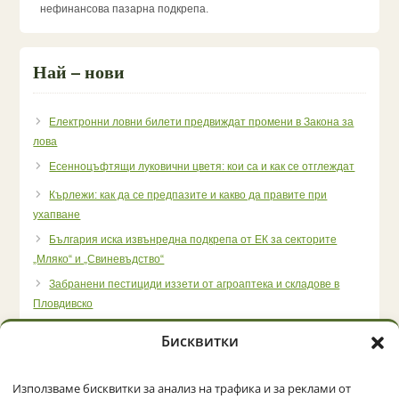
нефинансова пазарна подкрепа.
Най – нови
Електронни ловни билети предвиждат промени в Закона за
лова
Есенноцъфтящи луковични цветя: кои са и как се отглеждат
Кърлежи: как да се предпазите и какво да правите при
ухапване
България иска извънредна подкрепа от ЕК за секторите
„Мляко“ и „Свиневъдство“
Забранени пестициди иззети от агроаптека и складове в
Пловдивско
Бисквитки
Използваме бисквитки за анализ на трафика и за реклами от
Начало
Категории
Политика за бисквитки (ЕС)