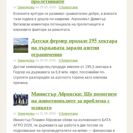
пролетниците
от
Земеделец
на 28.05.2026 -
0 Коментари
Есенните култури се развиват сравнително добре, а влагата
тази година е дошла по-навреме. Агрономът Димитър
Витковски коментира потенциала на пролетниците и
ключовите фактори за реколтата.
Датски фермер продаде 195 хектара
на държавата заради азотни
ограничения
от
Земеделец
на 26.05.2026 -
0 Коментари
Датски земевладелец продаде имение от 195,5 хектара в
Гедсер на държавата за 6,8 млн. евро, посочвайки по-
строгите разпоредби за азотното торене като ключова
причина.
Министър Абровски: Ще помогнем
на животновъдите за проблема с
млякото
от
Земеделец
на 01.06.2026 -
0 Коментари
Министър Пламен Абровски обяви на изложението БАТА
АГРО 2026, че държавата ще работи в две посоки за
подпомагане на производителите на мляко — финансова и