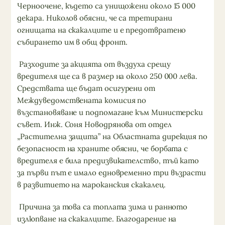
Черноочене, където са унищожени около 15 000
декара. Николов обясни, че са третирани
огнищата на скакалците и е предотвратено
събирането им в общ фронт.
Разходите за акцията от въздуха срещу
вредителя ще са в размер на около 250 000 лева.
Средствата ще бъдат осигурени от
Междуведомствената комисия по
възстановяване и подпомагане към Министерски
съвет. Инж. Соня Новодрянова от отдел
„Растителна защита” на Областната дирекция по
безопасност на храните обясни, че борбата с
вредителя е била предизвикателство, тъй като
за първи път е имало едновременно три възрасти
в развитието на мароканския скакалец.
Причина за това са топлата зима и ранното
излюпване на скакалците. Благодарение на