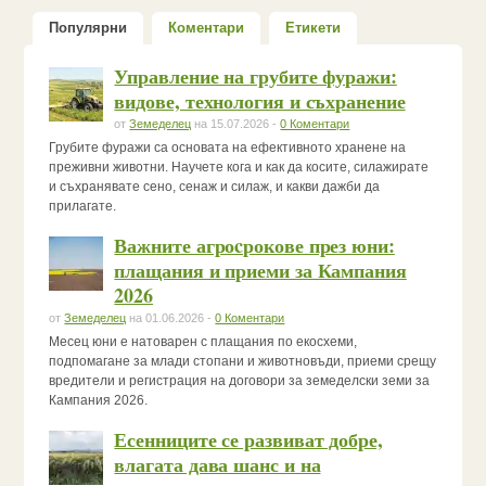
Популярни
Коментари
Етикети
Управление на грубите фуражи:
видове, технология и съхранение
от
Земеделец
на 15.07.2026 -
0 Коментари
Грубите фуражи са основата на ефективното хранене на
преживни животни. Научете кога и как да косите, силажирате
и съхранявате сено, сенаж и силаж, и какви дажби да
прилагате.
Важните агроcрокове през юни:
плащания и приеми за Кампания
2026
от
Земеделец
на 01.06.2026 -
0 Коментари
Месец юни е натоварен с плащания по екосхеми,
подпомагане за млади стопани и животновъди, приеми срещу
вредители и регистрация на договори за земеделски земи за
Кампания 2026.
Есенниците се развиват добре,
влагата дава шанс и на