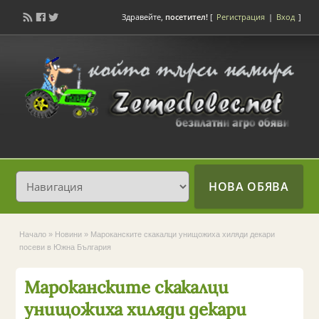
Здравейте,
посетител!
[
Регистрация
|
Вход
]
НОВА ОБЯВА
Начало
»
Новини
»
Мароканските скакалци унищожиха хиляди декари
посеви в Южна България
Мароканските скакалци
унищожиха хиляди декари