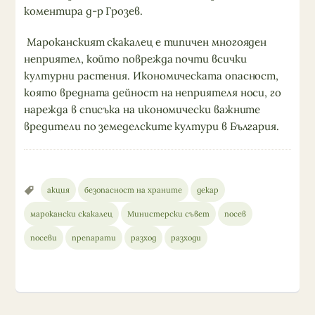
коментира д-р Грозев.
Мароканският скакалец е типичен многояден
неприятел, който поврежда почти всички
културни растения. Икономическата опасност,
която вредната дейност на неприятеля носи, го
нарежда в списъка на икономически важните
вредители по земеделските култури в България.
акция
безопасност на храните
декар
марокански скакалец
Министерски съвет
посев
посеви
препарати
разход
разходи