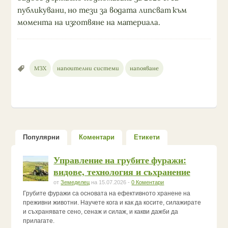
публикувани, но тези за водата липсват към
момента на изготвяне на материала.
МЗХ
напоителни системи
напояване
Популярни
Коментари
Етикети
Управление на грубите фуражи:
видове, технология и съхранение
от
Земеделец
на 15.07.2026 -
0 Коментари
Грубите фуражи са основата на ефективното хранене на
преживни животни. Научете кога и как да косите, силажирате
и съхранявате сено, сенаж и силаж, и какви дажби да
прилагате.