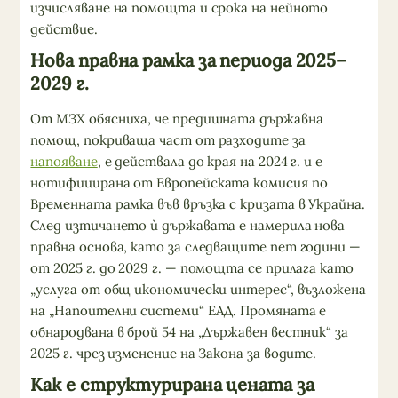
изчисляване на помощта и срока на нейното
действие.
Нова правна рамка за периода 2025–
2029 г.
От МЗХ обясниха, че предишната държавна
помощ, покриваща част от разходите за
напояване
, е действала до края на 2024 г. и е
нотифицирана от Европейската комисия по
Временната рамка във връзка с кризата в Украйна.
След изтичането ѝ държавата е намерила нова
правна основа, като за следващите пет години —
от 2025 г. до 2029 г. — помощта се прилага като
„услуга от общ икономически интерес“, възложена
на „Напоителни системи“ ЕАД. Промяната е
обнародвана в брой 54 на „Държавен вестник“ за
2025 г. чрез изменение на Закона за водите.
Как е структурирана цената за