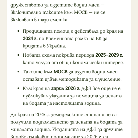
дружеството за иззетите водни маси —
включително таксите към МОСВ — не се
включват в тази сметка.
Предишната помощ е действала до края на
2024 г.
по Временната рамка на ЕК за
кризата в Украйна.
Новата схема покрива периода
2025–2029 г.
като услуга от общ икономически интерес.
Таксите към
МОСВ
за иззети водни маси
остават извън методиката за изчисление.
Към края на
април 2026 г.
ДФЗ все още не е
публикувал указания за помощта за цената
на водата за настоящата година.
До края на 2025 г. земеделските стопани не са
получили подпомагането за цената на водата за
миналата година. Указанията на ДФЗ за другите
видове държавно подпомагане за 2026 г. са