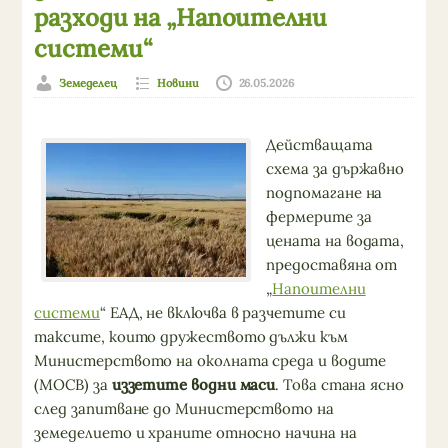
разходи на „Напоителни
системи“
Земеделец
Новини
26.05.2026
Действащата
схема за държавно
подпомагане на
фермерите за
цената на водата,
предоставяна от
„
Напоителни
системи
“ ЕАД, не включва в разчетите си
таксите, които дружеството дължи към
Министерството на околната среда и водите
(МОСВ) за
иззетите водни маси
. Това стана ясно
след запитване до Министерството на
земеделието и храните относно начина на