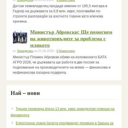
Датски земевладелец продаде имение от 195,5 хектара в
Гедсер на държавата за 6,8 млн. евро, посочвайки по-
строгите разпоредби за азотното торене като ключова
причина.
Министър Абровски: Ще помогнем
на животновъдите за проблема с
млякото
от
Земеделец
на 01.06.2026 -
0 Коментари
Министър Пламен Абровски обяви на изложението БАТА
АГРО 2026, че държавата ще работи в две посоки за
подпомагане на производителите на мляко — финансова и
нефинансова пазарна подкрепа.
Най – нови
Турция превежда близо 13 млн. евро земеделски помощи на
фермерите
Електронни ловни билети предвиждат промени в Закона за