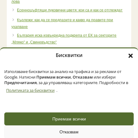
лова
Есенноцъфтящи луковични цветя: кои са и как се отглеждат
Кърлежи: как да се предпазите и какво да правите при
ухапване
България иска извънредна подкрепа от ЕК за секторите
„Мляко“ и „Свиневъдство“
Бисквитки
Използваме бисквитки за анализ на трафика и за реклами от
Начало
Категории
Политика за бисквитки (ЕС)
Google. Натисни
Приемам всички
,
Отказвам
или избери
Предпочитания
, за да управляваш категориите. Подробности в
Политиката за бисквитки
.
© 2026 Zemedelec.net. Всички права запазени
Powered by
NBGLINK
Приемам всички
Отказвам