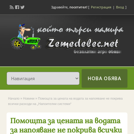
Здравейте,
посетител!
[
Регистрация
|
Вход
]
НОВА ОБЯВА
Начало
»
Новини
»
Помощта за цената на водата за напояване не покрива
всички разходи на „Напоителни системи“
Помощта за цената на водата
за напояване не покрива всички