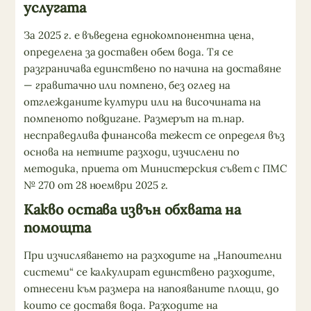
услугата
За 2025 г. е въведена еднокомпонентна цена,
определена за доставен обем вода. Тя се
разграничава единствено по начина на доставяне
— гравитачно или помпено, без оглед на
отглежданите култури или на височината на
помпеното повдигане. Размерът на т.нар.
несправедлива финансова тежест се определя въз
основа на нетните разходи, изчислени по
методика, приета от Министерския съвет с ПМС
№ 270 от 28 ноември 2025 г.
Какво остава извън обхвата на
помощта
При изчисляването на разходите на „Напоителни
системи“ се калкулират единствено разходите,
отнесени към размера на напояваните площи, до
които се доставя вода. Разходите на