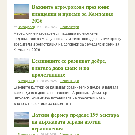
Важните агроcрокове през юни:
плащания и приеми за Кампания
2026
от
Земеделец
на 01.06.2026 -
0 Коментари
Месец юни е натоварен с плащания по екосхеми,
подпомагане за млади стопани и животновъди, приеми срещу
вредители и регистрация на договори за земеделски земи за
Кампания 2026.
Есенниците се развиват добре,
влагата дава шанс и на
пролетниците
от
Земеделец
на 28.05.2026 -
0 Коментари
Есенните култури се развиват сравнително добре, а влагата
тази година е дошла по-навреме. Агрономът Димитър
Витковски коментира потенциала на пролетниците и
ключовите фактори за реколтата.
Датски фермер продаде 195 хектара
на държавата заради азотни
ограничения
от
Земеделец
на 26.05.2026 -
0 Коментари