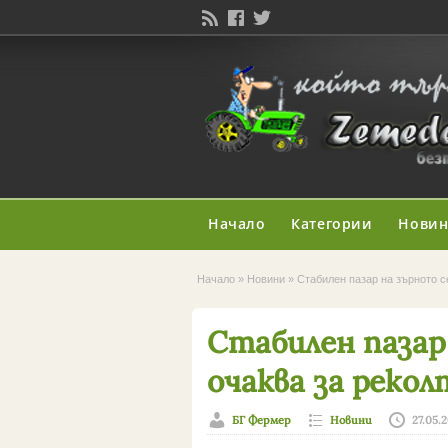
Начало
Категории
Нови
Начало
»
Новини
»
Стабилен пазар на зърното с
Стабилен пазар
очаква за рекол
БГ Фермер
Новини
27.05.