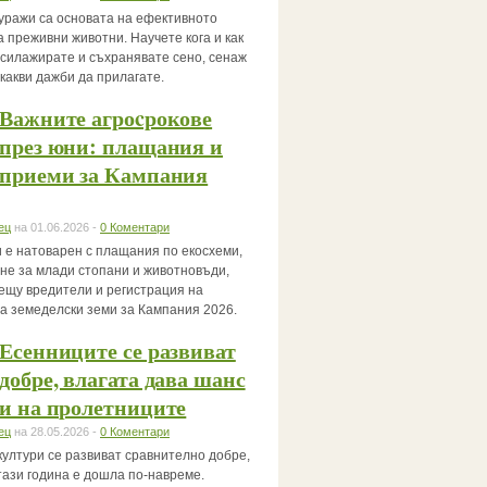
уражи са основата на ефективното
 преживни животни. Научете кога и как
, силажирате и съхранявате сено, сенаж
 какви дажби да прилагате.
Важните агроcрокове
през юни: плащания и
приеми за Кампания
ец
на 01.06.2026 -
0 Коментари
 е натоварен с плащания по екосхеми,
не за млади стопани и животновъди,
ещу вредители и регистрация на
за земеделски земи за Кампания 2026.
Есенниците се развиват
добре, влагата дава шанс
и на пролетниците
ец
на 28.05.2026 -
0 Коментари
култури се развиват сравнително добре,
тази година е дошла по-навреме.