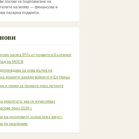
две посоки за подпомагане на
телите на мляко — финансова и
ва пазарна подкрепа.
 нови
озия засяга 85% от почвите в България,
клад на МОСВ
дупреждава за нова вълна на
 на храните заради войните и Ел Ниньо
е и грижи за билките през летните
а реколтата: как се изчисляват
асове през 2026 г.
е на гроздовите зърна през август:
ак да реагираме