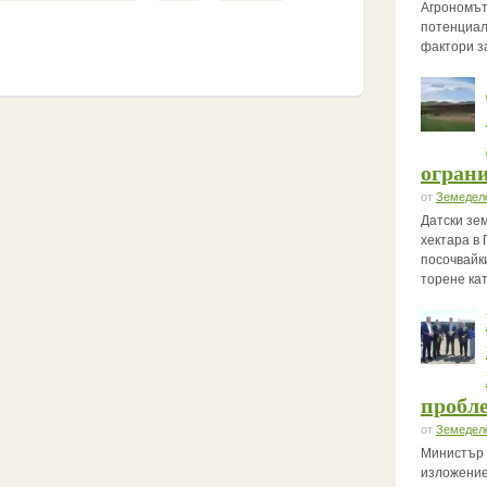
Агрономът
потенциал
фактори з
огран
от
Земедел
Датски зе
хектара в 
посочвайк
торене ка
пробле
от
Земедел
Министър 
изложение