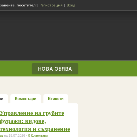
равейте,
посетител!
[
Регистрация
|
Вход
]
НОВА ОБЯВА
ни
Коментари
Етикети
Управление на грубите
фуражи: видове,
технология и съхранение
ец
на 15.07.2026 -
0 Коментари