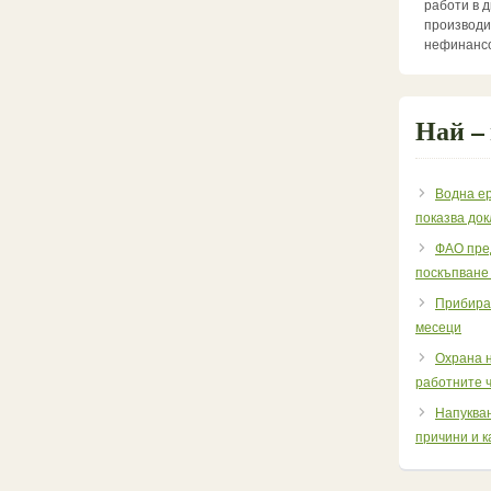
работи в 
производи
нефинансо
Най –
Водна ер
показва до
ФАО пре
поскъпване
Прибиран
месеци
Охрана н
работните ч
Напукван
причини и к