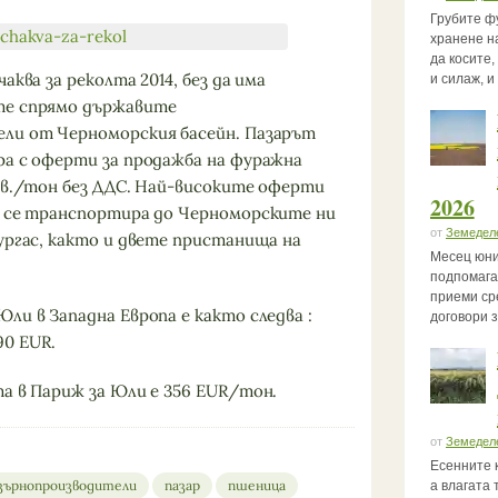
Грубите ф
хранене на
да косите
аква за реколта 2014, без да има
и силаж, и
те спрямо държавите
ели от Черноморския басейн. Пазарът
ра с оферти за продажба на фуражна
 лв./тон без ДДС. Най-високите оферти
2026
о се транспортира до Черноморските ни
от
Земедел
ургас, както и двете пристанища на
Месец юни
подпомага
приеми ср
ли в Западна Европа е както следва :
договори 
,90 EUR.
та в Париж за Юли е 356 EUR/тон.
от
Земедел
Есенните 
зърнопроизводители
пазар
пшеница
а влагата 