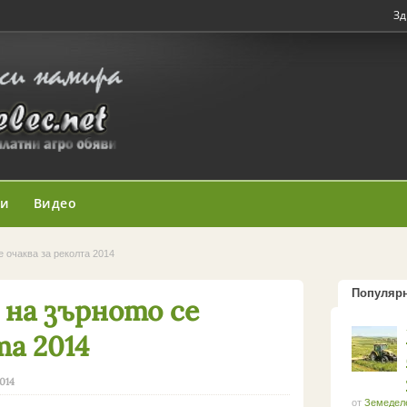
Зд
ни
Видео
е очаква за реколта 2014
Популяр
 на зърното се
та 2014
2014
от
Земедел