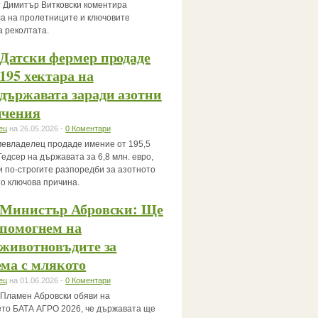
 Димитър Витковски коментира
а на пролетниците и ключовите
а реколтата.
Датски фермер продаде
195 хектара на
държавата заради азотни
ичения
ец
на 26.05.2026 -
0 Коментари
мевладелец продаде имение от 195,5
Гедсер на държавата за 6,8 млн. евро,
и по-строгите разпоредби за азотното
то ключова причина.
Министър Абровски: Ще
помогнем на
животновъдите за
ма с млякото
ец
на 01.06.2026 -
0 Коментари
Пламен Абровски обяви на
то БАТА АГРО 2026, че държавата ще