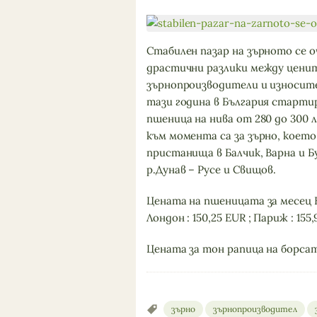
Стабилен пазар на зърното се оч
драстични разлики между цени
зърнопроизводители и износит
тази година в България старти
пшеница на нива от 280 до 300
към момента са за зърно, коет
пристанища в Балчик, Варна и Б
р.Дунав – Русе и Свищов.
Цената на пшеницата за месец Ю
Лондон : 150,25 EUR ; Париж : 155
Цената за тон рапица на борса
зърно
зърнопроизводител