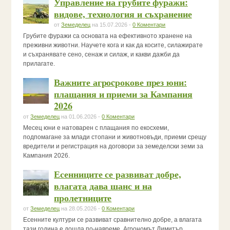
Управление на грубите фуражи:
видове, технология и съхранение
от
Земеделец
на 15.07.2026 -
0 Коментари
Грубите фуражи са основата на ефективното хранене на
преживни животни. Научете кога и как да косите, силажирате
и съхранявате сено, сенаж и силаж, и какви дажби да
прилагате.
Важните агроcрокове през юни:
плащания и приеми за Кампания
2026
от
Земеделец
на 01.06.2026 -
0 Коментари
Месец юни е натоварен с плащания по екосхеми,
подпомагане за млади стопани и животновъди, приеми срещу
вредители и регистрация на договори за земеделски земи за
Кампания 2026.
Есенниците се развиват добре,
влагата дава шанс и на
пролетниците
от
Земеделец
на 28.05.2026 -
0 Коментари
Есенните култури се развиват сравнително добре, а влагата
тази година е дошла по-навреме. Агрономът Димитър