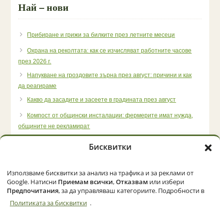
Най – нови
Прибиране и грижи за билките през летните месеци
Охрана на реколтата: как се изчисляват работните часове
през 2026 г.
Напукване на гроздовите зърна през август: причини и как
да реагираме
Какво да засадите и засеете в градината през август
Компост от общински инсталации: фермерите имат нужда,
общините не рекламират
Бисквитки
Използваме бисквитки за анализ на трафика и за реклами от
Начало
Категории
Политика за бисквитки (ЕС)
Google. Натисни
Приемам всички
,
Отказвам
или избери
Предпочитания
, за да управляваш категориите. Подробности в
Политиката за бисквитки
.
© 2026 Zemedelec.net. Всички права запазени