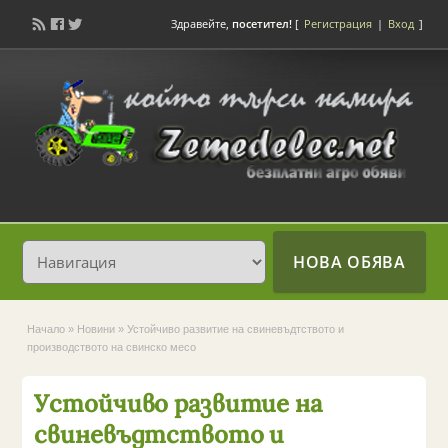
Здравейте,
посетител!
[
Регистрация
|
Вход
]
НОВА ОБЯВА
Начало
»
Новини
»
Устойчиво развитие на свиневъдтството и
производството на свинско месо
Устойчиво развитие на
свиневъдтството и