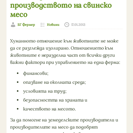
производството на свинско
месо
БГ Фермер
Новини
17.01.2013
Хуманното отношение към живот­ните не може
да се разглежда изоли­рано. Отношението към
животните е неразделна част от всички други
важни фактори при управлението на една ферма:
финансови;
опазване на околната среда;
условията на труд;
безопасността на храната и
качеството на месото.
За да помогне на земеделските производители и
производителите на месо да подобрят