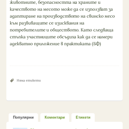
животните, без­опасността на храните и
качеството на месото може да се използват за
адаптиране на производството на свинско месо
към развиващите се из­исквания на
потребителите и обще­ството. Като следваща
стъпка учас­тниците обсъдиха как да се намери
адекватно приложение в практика­та (БФ)
Няма етикети
Популярни
Коментари
Етикети