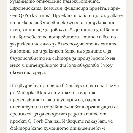
хуманното отно­шение към животните,
Европейска­та комисия финансира проект, наре­
чен Q-Pork Chains1. Проектът работи за създаване
на по-качествено свин­ско месо и продукти от
него, които ще задоволят бъдещите изисквания
на европейските потребители, които са все по-
загрижени не само за благопо­лучието на самите
животни, но и за качеството на храните и за
въздей­ствието на сектора за производство на
месо и интензивното животновъд­ство върху
околната среда.
На двудневната среща в Универси­тета на Палма
де Майорка в края на миналата година
представители на индустрията, научни
институти и не­правителствени организации се
срещнаха, за да споделят резултати­те от
проект Q-Pork Chains1. Изводи­те показват, че
фактори като хуман­ното отношение към