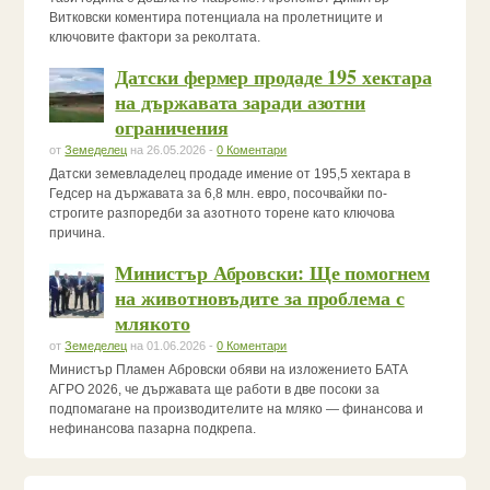
Витковски коментира потенциала на пролетниците и
ключовите фактори за реколтата.
Датски фермер продаде 195 хектара
на държавата заради азотни
ограничения
от
Земеделец
на 26.05.2026 -
0 Коментари
Датски земевладелец продаде имение от 195,5 хектара в
Гедсер на държавата за 6,8 млн. евро, посочвайки по-
строгите разпоредби за азотното торене като ключова
причина.
Министър Абровски: Ще помогнем
на животновъдите за проблема с
млякото
от
Земеделец
на 01.06.2026 -
0 Коментари
Министър Пламен Абровски обяви на изложението БАТА
АГРО 2026, че държавата ще работи в две посоки за
подпомагане на производителите на мляко — финансова и
нефинансова пазарна подкрепа.