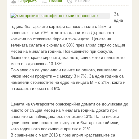
БГ Фермер
Новини
13.05.2013
За
една
година българските картофи са поскъпнали с 85%, а
вносните – със 70%, отчетоха данните на Държавната
комисия по стоковите борси и тържищата. Цената на
зелената салата е скочила с 60% през април спрямо същия
месец на миналата година. Повишението при фасула,
брашното, краве сиренето, маслото, свинското и пилешкото
месо е в диапазона 13-18%.
По-малко са се увеличили цените на олиото, кашкавала и
някои месни продукти – с между 3 и 7%. За една година са
намалели стойностите на едро на яйцата M – с 24%, както и
на захарта и ориза с 3-6%.
Цената на българските оранжерийни домати се доближава до
нивото от същия месец на миналата година, докато при
вносните се наблюдава ръст от около 13%. На по-високи
цени през тази пролет се търгуват и българските ябълки,
като годишното поскъпване при тях е 21%.
В сравнение с март 2013 г. през април краставиците са