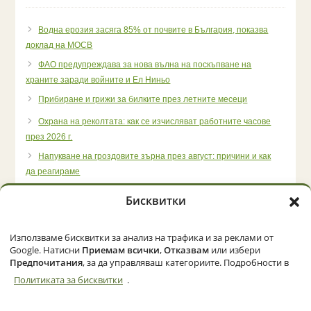
Водна ерозия засяга 85% от почвите в България, показва
доклад на МОСВ
ФАО предупреждава за нова вълна на поскъпване на
храните заради войните и Ел Ниньо
Прибиране и грижи за билките през летните месеци
Охрана на реколтата: как се изчисляват работните часове
през 2026 г.
Напукване на гроздовите зърна през август: причини и как
да реагираме
Бисквитки
Използваме бисквитки за анализ на трафика и за реклами от
Начало
Категории
Политика за бисквитки (ЕС)
Google. Натисни
Приемам всички
,
Отказвам
или избери
Предпочитания
, за да управляваш категориите. Подробности в
Политиката за бисквитки
.
© 2026 Zemedelec.net. Всички права запазени