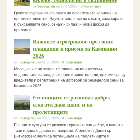
от
Земеделец
на 15.07.2026 -
0 Коментари
Грубите фуражи са основата на ефективното хранене на
преживни животни. Научете кога и как да косите, силажирате
и съхранявате сено, сенаж и силаж, и какви дажби да
прилагате.
Важните агроcрокове през юни:
плащания и приеми за Кампания
2026
от
Земеделец
на 01.06.2026 -
0 Коментари
Месец юни е натоварен с плащания по екосхеми,
подпомагане за млади стопани и животновъди, приеми срещу
вредители и регистрация на договори за земеделски земи за
Кампания 2026.
Есенниците се развиват добре,
влагата дава шанс и на
пролетниците
от
Земеделец
на 28.05.2026 -
0 Коментари
Есенните култури се развиват сравнително добре, а влагата
тази година е дошла по-навреме. Агрономът Димитър
Витковски коментира потенциала на пролетниците и