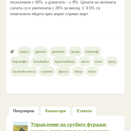
поскъпнали с 40%, а доматите – с 8%. Цената на зелената
салата се е увеличила с 26% за месец. С 9,5% са
поевтинели яйцата през април спрямо март.
април
домат
домати
захар
картоф
картофи
кашкавал
краставици
месо
олио
ориз
пилешко месо
сирене
фасул
яйца
яйце
Популярни
Коментари
Етикети
Управление на грубите фуражи:
видове, технология и съхранение