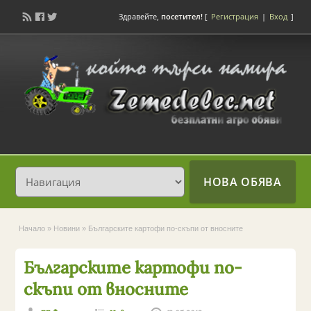
Здравейте,
посетител!
[
Регистрация
|
Вход
]
НОВА ОБЯВА
Начало
»
Новини
»
Българските картофи по-скъпи от вносните
Българските картофи по-
скъпи от вносните