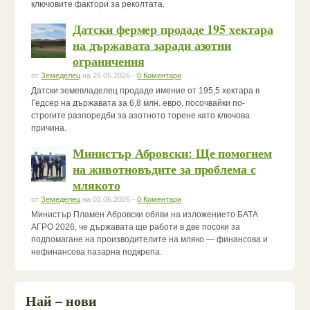
ключовите фактори за реколтата.
Датски фермер продаде 195 хектара
на държавата заради азотни
ограничения
от
Земеделец
на 26.05.2026 -
0 Коментари
Датски земевладелец продаде имение от 195,5 хектара в
Гедсер на държавата за 6,8 млн. евро, посочвайки по-
строгите разпоредби за азотното торене като ключова
причина.
Министър Абровски: Ще помогнем
на животновъдите за проблема с
млякото
от
Земеделец
на 01.06.2026 -
0 Коментари
Министър Пламен Абровски обяви на изложението БАТА
АГРО 2026, че държавата ще работи в две посоки за
подпомагане на производителите на мляко — финансова и
нефинансова пазарна подкрепа.
Най – нови