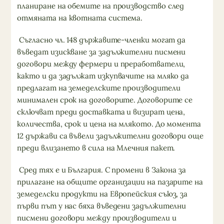
планиране на обемите на производство след
отмяната на квотната система.
Съгласно чл. 148 държавите-членки могат да
въведат изискване за задължителни писмени
договори между фермери и преработватели,
както и да задължат изкупвачите на мляко да
предлагат на земеделските производители
минимален срок на договорите. Договорите се
сключват преди доставката и визират цена,
количества, срок и цена на млякото. До момента
12 държави са въвели задължителни договори още
преди влизането в сила на Млечния пакет.
Сред тях е и България. С промени в Закона за
прилагане на общите организации на пазарите на
земеделски продукти на Европейския съюз, за
първи път у нас бяха въведени задължителни
писмени договори между производители и