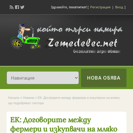
Здравейте,
посетител!
[
Регистрация
|
Вход
]
НОВА ОБЯВА
Начало
»
Новини
»
ЕК: Договорите между фермери и изкупвачи на мляко
ще подобряват сектора
ЕК: Договорите между
фермери и изкупвачи на мляко