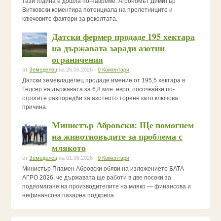
тази година е дошла по-навреме. Агрономът Димитър
Витковски коментира потенциала на пролетниците и
ключовите фактори за реколтата.
Датски фермер продаде 195 хектара
на държавата заради азотни
ограничения
от
Земеделец
на 26.05.2026 -
0 Коментари
Датски земевладелец продаде имение от 195,5 хектара в
Гедсер на държавата за 6,8 млн. евро, посочвайки по-
строгите разпоредби за азотното торене като ключова
причина.
Министър Абровски: Ще помогнем
на животновъдите за проблема с
млякото
от
Земеделец
на 01.06.2026 -
0 Коментари
Министър Пламен Абровски обяви на изложението БАТА
АГРО 2026, че държавата ще работи в две посоки за
подпомагане на производителите на мляко — финансова и
нефинансова пазарна подкрепа.