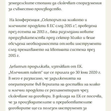
земеделските стопани да сключват споразумения
за съвместно производство.
На конференция „Секторът на млякото и
млечните продукти в ЕС след 2015 г.“, проведена
през есента на 2013 г., бяха разгледани новите
предизвикателства пред сектор Мляко и беше
обсъдена необходимостта от нови инструменти
след премахването на квотната система през
2015 г.
Дебатът продължава, изтъкват от ЕК.
„Млечният пакет“ ще се прилага до 30 юни 2020 г.
В него е разписано, че задълженията на
операторите във веригата на доставки на мляко
и млечни продукти се регламентират чрез
сключване на договори. В доклада на ЕК се посочва,
че за производителите и преработвателите
договорите ще са полезен инструмент за