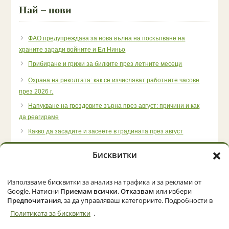
Най – нови
ФАО предупреждава за нова вълна на поскъпване на
храните заради войните и Ел Ниньо
Прибиране и грижи за билките през летните месеци
Охрана на реколтата: как се изчисляват работните часове
през 2026 г.
Напукване на гроздовите зърна през август: причини и как
да реагираме
Какво да засадите и засеете в градината през август
Бисквитки
Използваме бисквитки за анализ на трафика и за реклами от
Начало
Категории
Политика за бисквитки (ЕС)
Google. Натисни
Приемам всички
,
Отказвам
или избери
Предпочитания
, за да управляваш категориите. Подробности в
Политиката за бисквитки
.