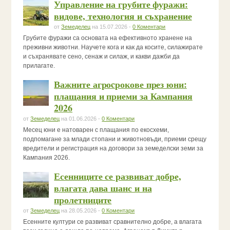
Управление на грубите фуражи:
видове, технология и съхранение
от
Земеделец
на 15.07.2026 -
0 Коментари
Грубите фуражи са основата на ефективното хранене на
преживни животни. Научете кога и как да косите, силажирате
и съхранявате сено, сенаж и силаж, и какви дажби да
прилагате.
Важните агроcрокове през юни:
плащания и приеми за Кампания
2026
от
Земеделец
на 01.06.2026 -
0 Коментари
Месец юни е натоварен с плащания по екосхеми,
подпомагане за млади стопани и животновъди, приеми срещу
вредители и регистрация на договори за земеделски земи за
Кампания 2026.
Есенниците се развиват добре,
влагата дава шанс и на
пролетниците
от
Земеделец
на 28.05.2026 -
0 Коментари
Есенните култури се развиват сравнително добре, а влагата