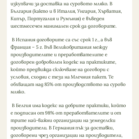
изкупвачи за доставка на суровото мляко. В
България (както и в Италия, Унгария, Хърватия,
Кипър, Португалия и Румъния) е въведен
шестмесечен минимален срок да договорите.
В Испания договорите са със срок 1 г., а във
Франция – 5 г. Във Великобритания между
производителите и преработвателите е
договорен доброволен кодекс на практиките,
който предвижда сключване на договори с
условия, сходни с тези на Млечния пакет. Те
обхващат над 85% от производството на сурово
мляко.
В Белгия има кодекс на добрите практики, който
е подписан от 98% от преработвателите и от
трите най-важни организации на земеделски
производители. В Германия пък за доставки,
договорени чрез организации на производители,