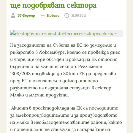
ще подобряват сектора
БГ Фермер
Новини
16.06.2014
На заседанието на Съвета на ЕС по земеделие и
рибарство в Люксембург, което се провежда днес
и утре, ще бъде обсъден и доклад на ЕК относно
бъдещето на млечния сектор. Регламент
1308/2013 предвижда до 30 юни ЕК да представи
пред ЕП и окончателен доклад относно
развитието на пазарната ситуация в сектор
Мляко и млечни продукти.
Акцент в проектодоклада на ЕК са последиците
за млекопроизводителите и за производството
на мляко в необлагодетелстваните райони, както
и потенциалните стимули за насърчаване на