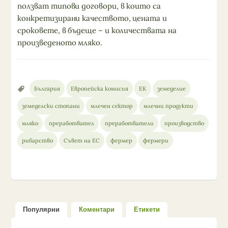
ползват типови договори, в които са
конкретизирани качеството, цената и
сроковете, в бъдеще – и количествата на
произведеното мляко.
България
Европейска комисия
ЕК
земеделие
земеделски стопани
млечен сектор
млечни продукти
мляко
преработвател
преработватели
производство
рибарство
Съвет на ЕС
фермер
фермери
Популярни
Коментари
Етикети