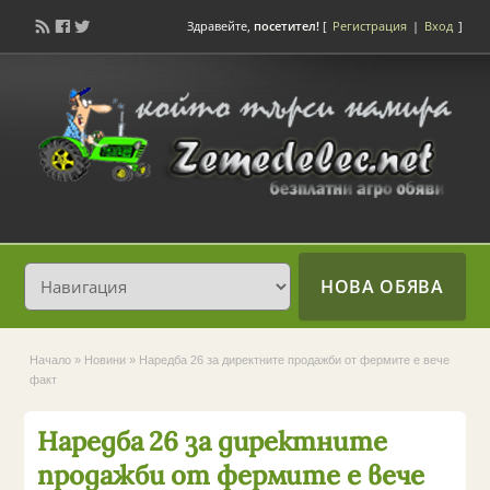
Здравейте,
посетител!
[
Регистрация
|
Вход
]
НОВА ОБЯВА
Начало
»
Новини
»
Наредба 26 за директните продажби от фермите е вече
факт
Наредба 26 за директните
продажби от фермите е вече