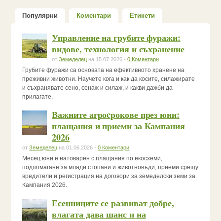
Популярни
Коментари
Етикети
Управление на грубите фуражи:
видове, технология и съхранение
от
Земеделец
на 15.07.2026 -
0 Коментари
Грубите фуражи са основата на ефективното хранене на
преживни животни. Научете кога и как да косите, силажирате
и съхранявате сено, сенаж и силаж, и какви дажби да
прилагате.
Важните агроcрокове през юни:
плащания и приеми за Кампания
2026
от
Земеделец
на 01.06.2026 -
0 Коментари
Месец юни е натоварен с плащания по екосхеми,
подпомагане за млади стопани и животновъди, приеми срещу
вредители и регистрация на договори за земеделски земи за
Кампания 2026.
Есенниците се развиват добре,
влагата дава шанс и на