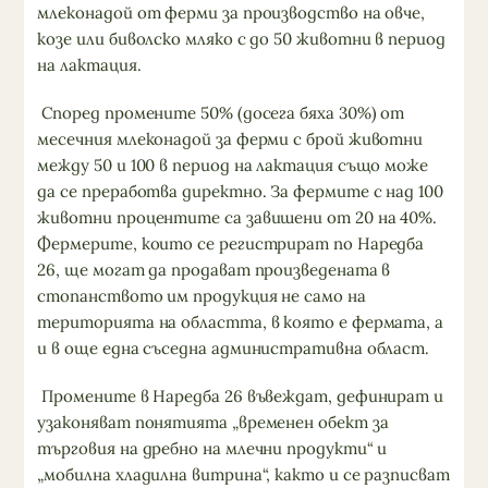
млеконадой от ферми за производство на овче,
козе или биволско мляко с до 50 животни в период
на лактация.
Според промените 50% (досега бяха 30%) от
месечния млеконадой за ферми с брой животни
между 50 и 100 в период на лактация също може
да се преработва директно. За фермите с над 100
животни процентите са завишени от 20 на 40%.
Фермерите, които се регистрират по Наредба
26, ще могат да продават произведената в
стопанството им продукция не само на
територията на областта, в която е фермата, а
и в още една съседна административна област.
Промените в Наредба 26 въвеждат, дефинират и
узаконяват понятията „временен обект за
търговия на дребно на млечни продукти“ и
„мобилна хладилна витрина“, както и се разписват