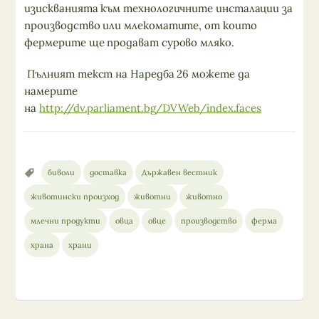
изискванията към технологичните инсталации за
производство или млекоматите, от които
фермерите ще продават сурово мляко.
Пълният текст на Наредба 26 можете да
намерите
на
http://dv.parliament.bg/DVWeb/index.faces
биволи
доставка
Държавен вестник
животински произход
животни
животно
млечни продукти
овца
овце
производство
ферма
храна
храни