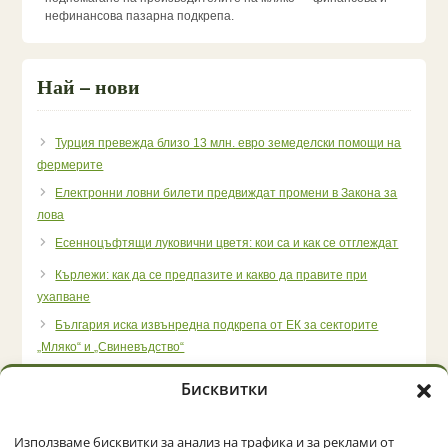
нефинансова пазарна подкрепа.
Най – нови
Турция превежда близо 13 млн. евро земеделски помощи на
фермерите
Електронни ловни билети предвиждат промени в Закона за
лова
Есенноцъфтящи луковични цветя: кои са и как се отглеждат
Кърлежи: как да се предпазите и какво да правите при
ухапване
България иска извънредна подкрепа от ЕК за секторите
„Мляко“ и „Свиневъдство“
Бисквитки
Използваме бисквитки за анализ на трафика и за реклами от
Начало
Категории
Политика за бисквитки (ЕС)