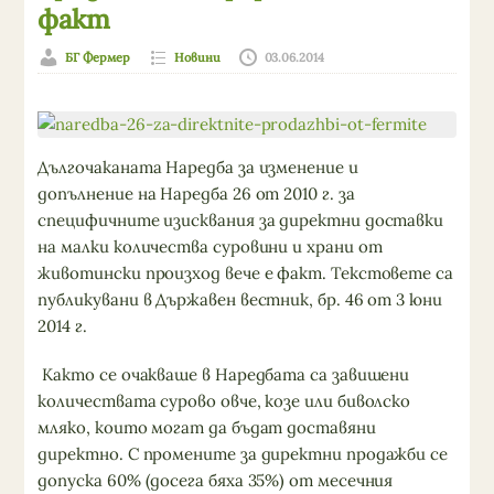
факт
БГ Фермер
Новини
03.06.2014
Дългочаканата Наредба за изменение и
допълнение на Наредба 26 от 2010 г. за
специфичните изисквания за директни доставки
на малки количества суровини и храни от
животински произход вече е факт. Текстовете са
публикувани в Държавен вестник, бр. 46 от 3 юни
2014 г.
Както се очакваше в Наредбата са завишени
количествата сурово овче, козе или биволско
мляко, които могат да бъдат доставяни
директно. С промените за директни продажби се
допуска 60% (досега бяха 35%) от месечния