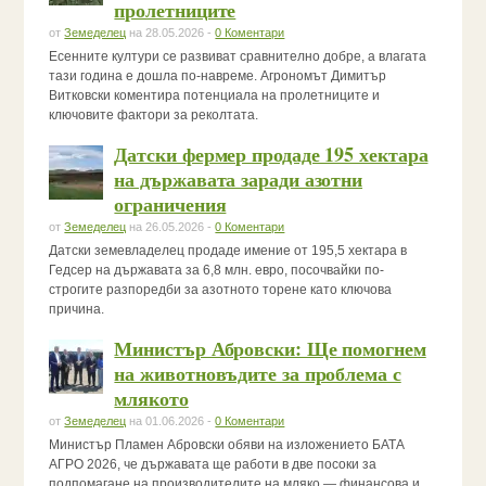
пролетниците
от
Земеделец
на 28.05.2026 -
0 Коментари
Есенните култури се развиват сравнително добре, а влагата
тази година е дошла по-навреме. Агрономът Димитър
Витковски коментира потенциала на пролетниците и
ключовите фактори за реколтата.
Датски фермер продаде 195 хектара
на държавата заради азотни
ограничения
от
Земеделец
на 26.05.2026 -
0 Коментари
Датски земевладелец продаде имение от 195,5 хектара в
Гедсер на държавата за 6,8 млн. евро, посочвайки по-
строгите разпоредби за азотното торене като ключова
причина.
Министър Абровски: Ще помогнем
на животновъдите за проблема с
млякото
от
Земеделец
на 01.06.2026 -
0 Коментари
Министър Пламен Абровски обяви на изложението БАТА
АГРО 2026, че държавата ще работи в две посоки за
подпомагане на производителите на мляко — финансова и