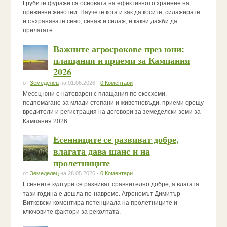
Грубите фуражи са основата на ефективното хранене на
преживни животни. Научете кога и как да косите, силажирате
и съхранявате сено, сенаж и силаж, и какви дажби да
прилагате.
Важните агроcрокове през юни:
плащания и приеми за Кампания
2026
от
Земеделец
на 01.06.2026 -
0 Коментари
Месец юни е натоварен с плащания по екосхеми,
подпомагане за млади стопани и животновъди, приеми срещу
вредители и регистрация на договори за земеделски земи за
Кампания 2026.
Есенниците се развиват добре,
влагата дава шанс и на
пролетниците
от
Земеделец
на 28.05.2026 -
0 Коментари
Есенните култури се развиват сравнително добре, а влагата
тази година е дошла по-навреме. Агрономът Димитър
Витковски коментира потенциала на пролетниците и
ключовите фактори за реколтата.