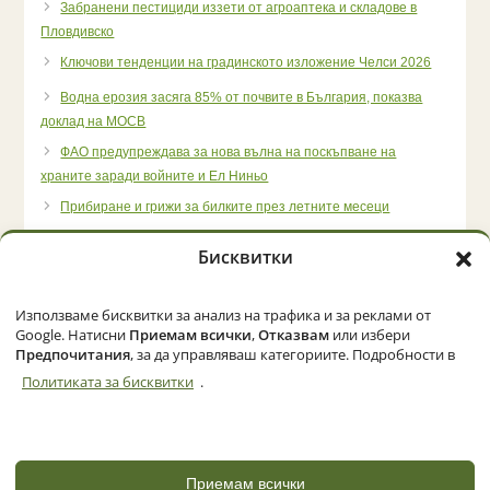
Забранени пестициди иззети от агроаптека и складове в
Пловдивско
Ключови тенденции на градинското изложение Челси 2026
Водна ерозия засяга 85% от почвите в България, показва
доклад на МОСВ
ФАО предупреждава за нова вълна на поскъпване на
храните заради войните и Ел Ниньо
Прибиране и грижи за билките през летните месеци
Бисквитки
Използваме бисквитки за анализ на трафика и за реклами от
Начало
Категории
Политика за бисквитки (ЕС)
Google. Натисни
Приемам всички
,
Отказвам
или избери
Предпочитания
, за да управляваш категориите. Подробности в
Политиката за бисквитки
.
© 2026 Zemedelec.net. Всички права запазени
Powered by
NBGLINK
Приемам всички