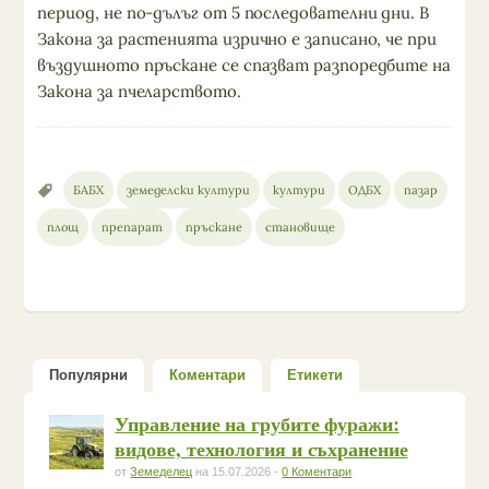
период, не по-дълъг от 5 последователни дни. В
Закона за растенията изрично е записано, че при
въздушното пръскане се спазват разпоредбите на
Закона за пчеларството.
БАБХ
земеделски култури
култури
ОДБХ
пазар
площ
препарат
пръскане
становище
Популярни
Коментари
Етикети
Управление на грубите фуражи:
видове, технология и съхранение
от
Земеделец
на 15.07.2026 -
0 Коментари