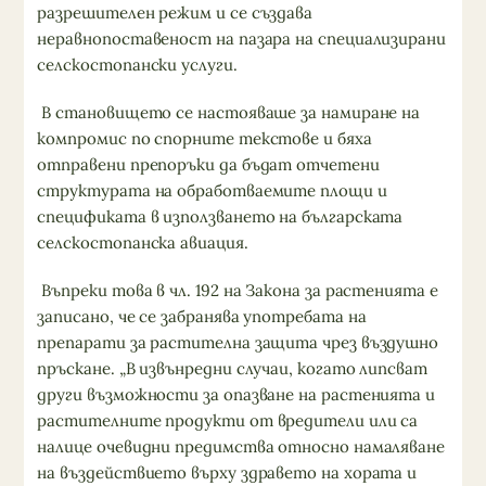
разрешителен режим и се създава
неравнопоставеност на пазара на специализирани
селскостопански услуги.
В становището се настояваше за намиране на
компромис по спорните текстове и бяха
отправени препоръки да бъдат отчетени
структурата на обработваемите площи и
спецификата в използването на българската
селскостопанска авиация.
Въпреки това в чл. 192 на Закона за растенията е
записано, че се забранява употребата на
препарати за растителна защита чрез въздушно
пръскане. „В извънредни случаи, когато липсват
други възможности за опазване на растенията и
растителните продукти от вредители или са
налице очевидни предимства относно намаляване
на въздействието върху здравето на хората и