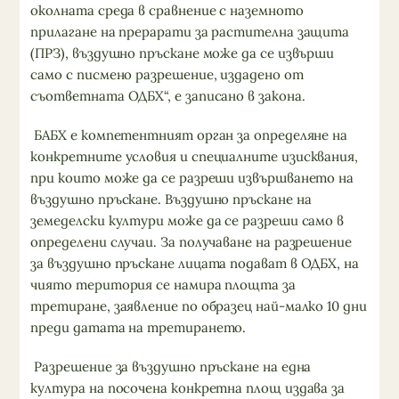
околната среда в сравнение с наземното
прилагане на прерарати за растителна защита
(ПРЗ), въздушно пръскане може да се извърши
само с писмено разрешение, издадено от
съответната ОДБХ“, е записано в закона.
БАБХ е компетентният орган за определяне на
конкретните условия и специалните изисквания,
при които може да се разреши извършването на
въздушно пръскане. Въздушно пръскане на
земеделски култури може да се разреши само в
определени случаи. За получаване на разрешение
за въздушно пръскане лицата подават в ОДБХ, на
чиято територия се намира площта за
третиране, заявление по образец най-малко 10 дни
преди датата на третирането.
Разрешение за въздушно пръскане на една
култура на посочена конкретна площ издава за