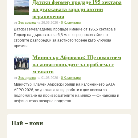
Датски фермер продаде 195 хектара
на държавата заради азотни
ограничения
от
Земеделец
на 26.05.2026 -
0 Коментари
Датски земевладелец продаде имение от 195,5 хектара в
Гедсер на държавата за 6,8 млн. евро, посочвайки по-
строгите разпоредби за азотното торене като ключова
причина.
Министър Абровски: Ще помогнем
на животновъдите за проблема с
млякото
от
Земеделец
на 01.06.2026 -
0 Коментари
Министър Пламен Абровски обяви на изложението БАТА
АГРО 2026, че държавата ще работи в две посоки за
подпомагане на производителите на мляко — финансова и
нефинансова пазарна подкрепа.
Най – нови