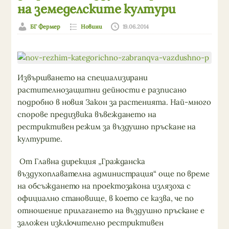
на земеделските култури
БГ Фермер
Новини
19.06.2014
Извършването на специализирани
растителнозащитни дейности е разписано
подробно в новия Закон за растенията. Най-много
спорове предизвика въвеждането на
рестриктивен режим за въздушно пръскане на
културите.
От Главна дирекция „Гражданска
въздухоплавателна администрация“ още по време
на обсъждането на проектозакона излязоха с
официално становище, в което се казва, че по
отношение прилагането на въздушно пръскане е
заложен изключително рестриктивен