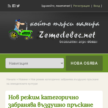
Здравейте,
посетител!
[
Регистрация
|
Вход
]
НОВА ОБЯВА
Начало
»
Новини
»
Нов режим категорично забранява въздушно пръскане
на земеделските култури
Нов режим категорично
забранява въздушно пръскане