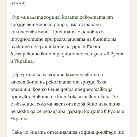
(ИАЛВ).
От миналата година, когато реколтата от
грозде беше много добра, има останали
количества вино. Причината е основно в
трудностите при реализацията на виното на
руските и украинските пазари. 50% от
българското вино традиционно се изнася в Русия
и Украйна.
„През миналата година количеството и
качеството на реколтата от грозде бяха
отлични, което беше добра предпоставка за
производството на висококачествени вина. За
съжаление, голяма част от това вино наистина
не можа да се реализира, заради кризата в Русия и
Украйна.
Така че вината от миналата година донякъде ще