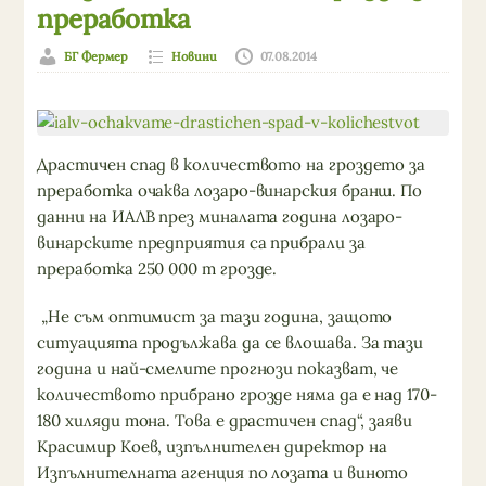
преработка
БГ Фермер
Новини
07.08.2014
Драстичен спад в количеството на гроздето за
преработка очаква лозаро-винарския бранш. По
данни на ИАЛВ през миналата година лозаро-
винарските предприятия са прибрали за
преработка 250 000 т грозде.
„Не съм оптимист за тази година, защото
ситуацията продължава да се влошава. За тази
година и най-смелите прогнози показват, че
количеството прибрано грозде няма да е над 170-
180 хиляди тона. Това е драстичен спад“, заяви
Красимир Коев, изпълнителен директор на
Изпълнителната агенция по лозата и виното