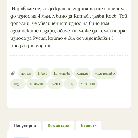
Надяваме се, че до края на годината ще стигнем
до износ на 4 млн. л вино за Китай“, заяви Коев. Той
допълни, че увеличеният износ на вино към
азиатските пазари, обаче, не може да компенсира
износа за Русия, който е бил осъществяван в
предходни години.
грозде
ИАЛВ
качество
Китай
количество
пазар
реколта
Русия
спад
Украйна
Популярни
Коментари
Етикети