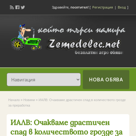
Здравейте,
посетител!
[
Регистрация
|
Вход
]
НОВА ОБЯВА
Начало
»
Новини
»
ИАЛВ: Очакваме драстичен спад в количеството грозде
за преработка
ИАЛВ: Очакваме драстичен
спад в количеството грозде за