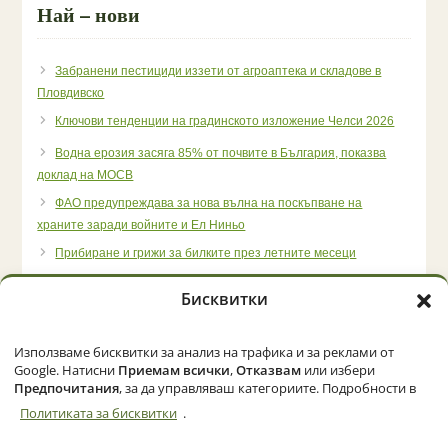
Най – нови
Забранени пестициди иззети от агроаптека и складове в
Пловдивско
Ключови тенденции на градинското изложение Челси 2026
Водна ерозия засяга 85% от почвите в България, показва
доклад на МОСВ
ФАО предупреждава за нова вълна на поскъпване на
храните заради войните и Ел Ниньо
Прибиране и грижи за билките през летните месеци
Бисквитки
Използваме бисквитки за анализ на трафика и за реклами от
Начало
Категории
Политика за бисквитки (ЕС)
Google. Натисни
Приемам всички
,
Отказвам
или избери
Предпочитания
, за да управляваш категориите. Подробности в
Политиката за бисквитки
.
© 2026 Zemedelec.net. Всички права запазени