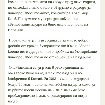
компенсират липсата на грозде през тази година,
но отлежаването също е свързано с разходи за
винопроизводителите“, коментира Красимир
Коев. По думите му сериозна инвазия на
световните пазари на вино има от страна на
Испания.
Прогнозите за тази година са за много добри
добиви от грозде в страните от Южна Европа,
което ще създаде отново проблем на българските
винопроизводители по отношение на пазарите.
Очакванията са за ръст в реализацията на
българско вино на азиатските пазари и по-
конкретно в Китай. За 2013 г. сме реализирали
близо 1.5 млн. л вино на китайския пазар, а само за
първите шест месеца на 2014 г. имахме вече
приблизително 2 млн. л, реализирани на този
пазар.