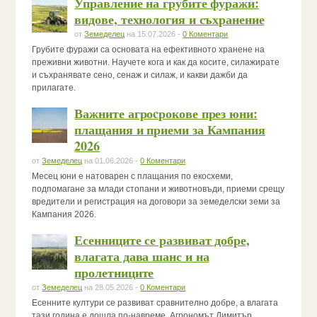
Управление на грубите фуражи:
видове, технология и съхранение
от
Земеделец
на 15.07.2026 -
0 Коментари
Грубите фуражи са основата на ефективното хранене на
преживни животни. Научете кога и как да косите, силажирате
и съхранявате сено, сенаж и силаж, и какви дажби да
прилагате.
Важните агроcрокове през юни:
плащания и приеми за Кампания
2026
от
Земеделец
на 01.06.2026 -
0 Коментари
Месец юни е натоварен с плащания по екосхеми,
подпомагане за млади стопани и животновъди, приеми срещу
вредители и регистрация на договори за земеделски земи за
Кампания 2026.
Есенниците се развиват добре,
влагата дава шанс и на
пролетниците
от
Земеделец
на 28.05.2026 -
0 Коментари
Есенните култури се развиват сравнително добре, а влагата
тази година е дошла по-навреме. Агрономът Димитър