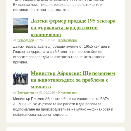
Витковски коментира потенциала на пролетниците и
ключовите фактори за реколтата.
Датски фермер продаде 195 хектара
на държавата заради азотни
ограничения
от
Земеделец
на 26.05.2026 -
0 Коментари
Датски земевладелец продаде имение от 195,5 хектара в
Гедсер на държавата за 6,8 млн. евро, посочвайки по-
строгите разпоредби за азотното торене като ключова
причина.
Министър Абровски: Ще помогнем
на животновъдите за проблема с
млякото
от
Земеделец
на 01.06.2026 -
0 Коментари
Министър Пламен Абровски обяви на изложението БАТА
АГРО 2026, че държавата ще работи в две посоки за
подпомагане на производителите на мляко — финансова и
нефинансова пазарна подкрепа.