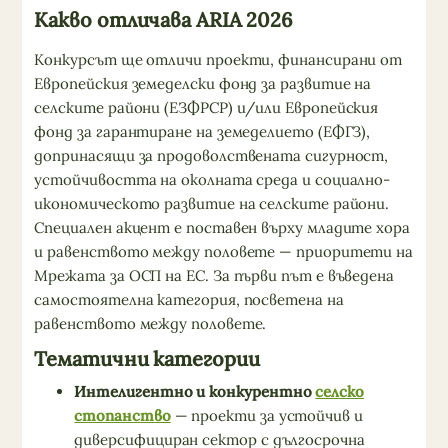
Какво отличава ARIA 2026
Конкурсът ще отличи проекти, финансирани от
Европейския земеделски фонд за развитие на
селските райони (ЕЗФРСР) и/или Европейския
фонд за гарантиране на земеделието (ЕФГЗ),
допринасящи за продоволствената сигурност,
устойчивостта на околната среда и социално-
икономическото развитие на селските райони.
Специален акцент е поставен върху младите хора
и равенството между половете — приоритети на
Мрежата за ОСП на ЕС. За първи път е въведена
самостоятелна категория, посветена на
равенството между половете.
Тематични категории
Интелигентно и конкурентно
селско
стопанство
— проекти за устойчив и
диверсифициран сектор с дългосрочна