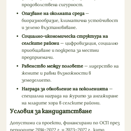
продоволствена сигурност.
Опазване на околната среда
—
биоразнообразие, климатична устойчивост
и зелено възстановяване.
Социално-икономическа структура на
селските райони
— цифровизация, социално
приобщаване и подкрепа за местни
предприемачи.
Равенство между половете
— лидерство на
жените и равни възможности в
земеделието.
Награда за обновление на поколенията
—
специална награда на журито за ангажиране
на младите хора в селските райони.
Условия за кандидатстване
Допустими са проекти, финансирани по ОСП през
периодите 2014–2022 г. и 2023–2027 г., като