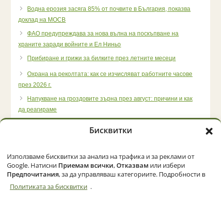
Водна ерозия засяга 85% от почвите в България, показва
доклад на МОСВ
ФАО предупреждава за нова вълна на поскъпване на
храните заради войните и Ел Ниньо
Прибиране и грижи за билките през летните месеци
Охрана на реколтата: как се изчисляват работните часове
през 2026 г.
Напукване на гроздовите зърна през август: причини и как
да реагираме
Бисквитки
Използваме бисквитки за анализ на трафика и за реклами от
Начало
Категории
Политика за бисквитки (ЕС)
Google. Натисни
Приемам всички
,
Отказвам
или избери
Предпочитания
, за да управляваш категориите. Подробности в
Политиката за бисквитки
.
© 2026 Zemedelec.net. Всички права запазени