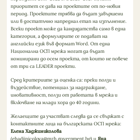
приоритет се дава на проектите от по-новия
период. Проектите трябва да бъдат завършени
или в достатъчно напреднал етап на изпълнение.
Всеки проект може да кандидатства само в една
категория, а формулярите се подават на
английски език във формат Word. От една
Национална ОСП мрежа могат да бъдат
номинирани до осем проекта, от които не повече
от три са LEADER проекти.
Сред критериите за оценка са: преки ползи и
въздействие, потенциал за надграждане,
иновативност, ползи от работата в мрежа и
включване на млади хора до 40 години.
Желаещите да участват следва да се свържат с
контактните лица на българската ОСП мрежа:
Елена Хаджиниколова
(
ehadjinicolova@mzh.government.bg
) и
Яна