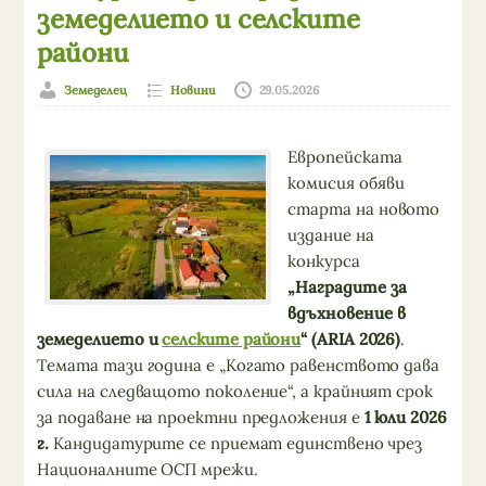
земеделието и селските
райони
Земеделец
Новини
29.05.2026
Европейската
комисия обяви
старта на новото
издание на
конкурса
„Наградите за
вдъхновение в
земеделието и
селските райони
“ (ARIA 2026)
.
Темата тази година е „Когато равенството дава
сила на следващото поколение“, а крайният срок
за подаване на проектни предложения е
1 юли 2026
г.
Кандидатурите се приемат единствено чрез
Националните ОСП мрежи.