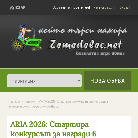
Здравейте,
посетител!
[
Регистрация
|
Вход
]
НОВА ОБЯВА
Начало
»
Новини
»
ARIA 2026: Стартира конкурсът за награди в
земеделието и селските райони
ARIA 2026: Стартира
конкурсът за награди в