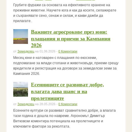
Грубите фуражи са основата на ефективното хранене на
преживни животни. Научете кога и как да косите, силажирате
и съхранявате сено, сенаж и силаж, и какви дажби да
прилагате.
Важните агроcрокове през юни:
плащания и приеми за Кампания
2026
от
Земеделец
на 01.06.2026 -
0 Коментари
Месец юни е натоварен с плащания по екосхеми,
подпомагане за млади стопани и животновъди, приеми срещу
вредители и регистрация на договори за земеделски земи за
Кампания 2026.
Есенниците се развиват добре,
влагата дава шанс и на
пролетниците
от
Земеделец
на 28.05.2026 -
0 Коментари
Есенните култури се развиват сравнително добре, а влагата
тази година е дошла по-навреме. Агрономът Димитър
Витковски коментира потенциала на пролетниците и
ключовите фактори за реколтата.