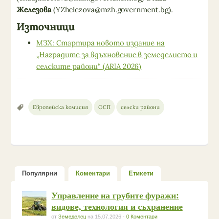
Железова
(
YZhelezova@mzh.government.bg
).
Източници
МЗХ: Стартира новото издание на
„Наградите за вдъхновение в земеделието и
селските райони“ (ARIA 2026)
Европейска комисия
ОСП
селски райони
Популярни
Коментари
Етикети
Управление на грубите фуражи:
видове, технология и съхранение
от
Земеделец
на 15.07.2026 -
0 Коментари