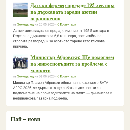
Датски фермер продаде 195 хектара
на държавата заради азотни
ограничения
от
Земеделец
на 26.05.2026 -
0 Коментари
Датски земевладелец продаде имение от 195,5 хектара в
Гедсер на държавата за 6,8 млн. евро, посочвайки по-
строгите разпоредби за азотното торене като ключова
причина.
Министър Абровски: Ще помогнем
на животновъдите за проблема с
млякото
от
Земеделец
на 01.06.2026 -
0 Коментари
Министър Пламен Абровски обяви на изложението БАТА
АГРО 2026, че държавата ще работи в две посоки за
подпомагане на производителите на мляко — финансова и
нефинансова пазарна подкрепа.
Най – нови