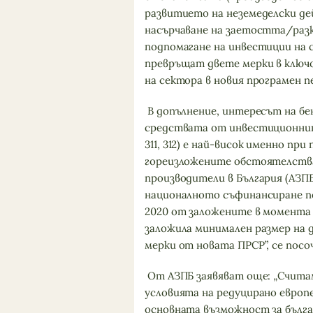
развитието на неземеделски де
насърчаване на заетостта/разк
подпомагане на инвестиции на
превръщат двете мерки в ключ
на сектора в новия програмен п
В допълнение, интересът на б
средствата от инвестиционните 
311, 312) е най-висок именно пр
гореизложените обстоятелства
производители в България (АЗПБ
националното съфинансиране п
2020 от заложените в момента 
заложила минимален размер на 
мерки от новата ПРСР”, се посо
От АЗПБ заявяват още: „Счита
условията на редуцирано европе
основната възможност за бълга