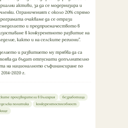
иални активи, за да се модернизира и
членки. Ограниченият с около 20% спрямо
рограмата очакваме да се отрази
земеделието и предприемачеството в
– изоставане в конкурентното развитие на
делие, както и на селските региони”.
делието и развитието му трябва да са
тоява да бъдат отпуснати допълнително
нта на националното съфинансиране по
2014-2020 г.
ските производители в България
безработица
еделска политика
конкурентоспособност
вище