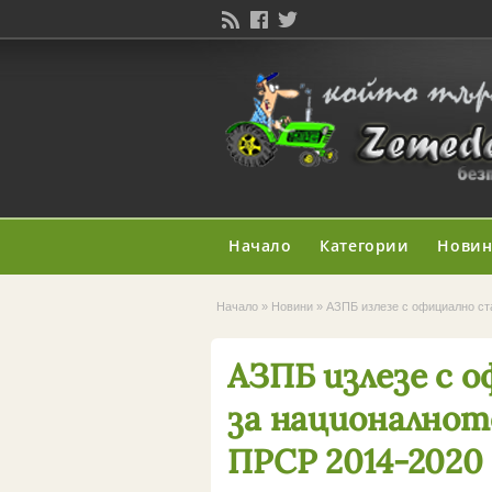
Начало
Категории
Нови
Начало
»
Новини
»
АЗПБ излезе с официално ст
АЗПБ излезе с 
за националнот
ПРСР 2014-2020