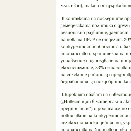
млн. евро), така и от държавния 
В контекста на последните про
земеделската политика с други
регионално развитие, заетост,
на новата ПРСР се отделят: 20
конкурентоспособността и бал
стопанство и хранителната пр
управление и използване на при
екосистемите; 33% се насочват
на селските райони, за предот
безработица, за по-доброто ка
Широкият обхват на инвестици
(„Инвестиции в материални акт
предприятия“) и ролята им по
повишаване на конкурентоспос
селскостопански дейности, ук
стопанствата (производство и