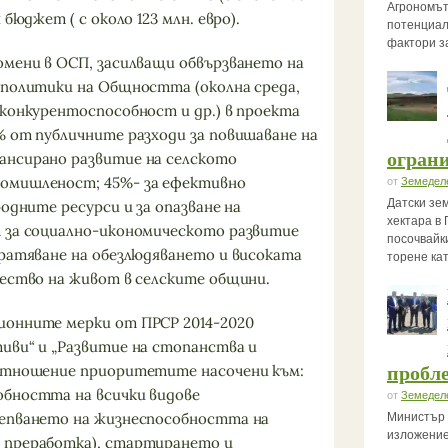
Агрономът
бюджет ( с около 123 млн. евро).
потенциал
фактори з
мени в ОСП, засилващи обвързването на
 политики на Общността (околна среда,
 конкурентоспособност и др.) в проекта
% от публичните разходи за повишаване на
огран
ансирано развитие на селското
омишленост; 45%- за ефективно
от
Земедел
Датски зе
родните ресурси и за опазване на
хектара в 
 за социално-икономическото развитие
посочвайк
вратяване на обезлюдяването и високата
торене ка
чество на живот в селските общини.
онните мерки от ПРСР 2014-2020
иви“ и „Развитие на стопанства и
пробле
 отношение приоритетите насочени към:
обността на всички видове
от
Земедел
репването на жизнеспособността на
Министър 
изложение
 преработка), стартирането и