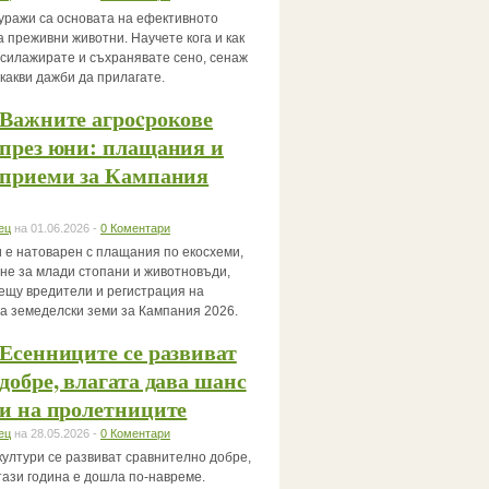
уражи са основата на ефективното
 преживни животни. Научете кога и как
, силажирате и съхранявате сено, сенаж
 какви дажби да прилагате.
Важните агроcрокове
през юни: плащания и
приеми за Кампания
ец
на 01.06.2026 -
0 Коментари
 е натоварен с плащания по екосхеми,
не за млади стопани и животновъди,
ещу вредители и регистрация на
за земеделски земи за Кампания 2026.
Есенниците се развиват
добре, влагата дава шанс
и на пролетниците
ец
на 28.05.2026 -
0 Коментари
култури се развиват сравнително добре,
тази година е дошла по-навреме.