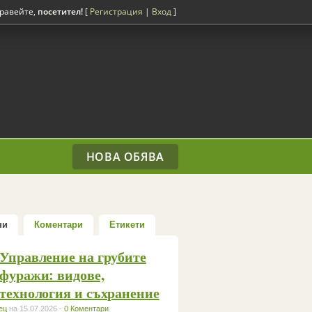
равейте,
посетител!
[
Регистрация
|
Вход
]
НОВА ОБЯВА
ни
Коментари
Етикети
Управление на грубите
фуражи: видове,
технология и съхранение
ец
на 15.07.2026 -
0 Коментари