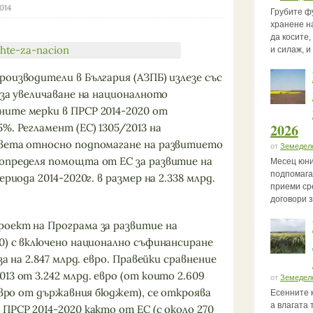
2014
Грубите ф
хранене на
да косите
и силаж, и
оизводители в България (АЗПБ) излезе със
 за увеличаване на националното
ите мерки в ПРСР 2014-2020 от
2026
%. Регламент (ЕС) 1305/2013 на
ъвета относно подпомагане на развитието
от
Земедел
определя помощта от ЕС за развитие на
Месец юни
подпомага
риода 2014-2020г. в размер на 2.338 млрд.
приеми ср
договори 
оект на Програма за развитие на
0) с включено национално съфинансиране
за на 2.847 млрд. евро. Правейки сравнение
13 от 3.242 млрд. евро (от които 2.609
от
Земедел
 евро от държавния бюджет), се откроява
Есенните 
а влагата 
ПРСР 2014-2020 както от ЕС (с около 270