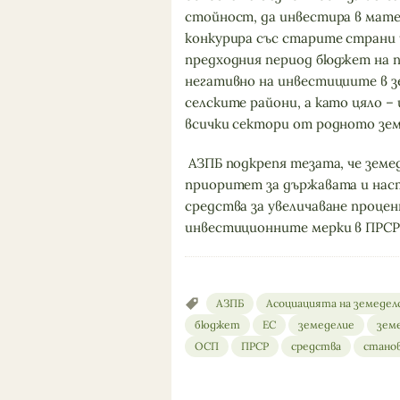
стойност, да инвестира в матер
конкурира със старите страни 
предходния период бюджет на п
негативно на инвестициите в 
селските райони, а като цяло 
всички сектори от родното земе
АЗПБ подкрепя тезата, че земе
приоритет за държавата и нас
средства за увеличаване проце
инвестиционните мерки в ПРСР 
АЗПБ
Асоциацията на земедел
бюджет
ЕС
земеделие
зем
ОСП
ПРСР
средства
стано