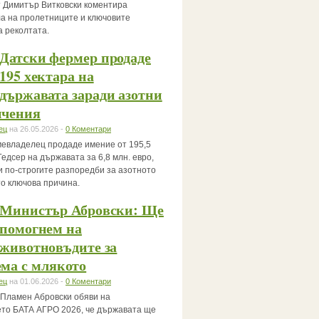
 Димитър Витковски коментира
а на пролетниците и ключовите
а реколтата.
Датски фермер продаде
195 хектара на
държавата заради азотни
ичения
ец
на 26.05.2026 -
0 Коментари
мевладелец продаде имение от 195,5
Гедсер на държавата за 6,8 млн. евро,
и по-строгите разпоредби за азотното
то ключова причина.
Министър Абровски: Ще
помогнем на
животновъдите за
ма с млякото
ец
на 01.06.2026 -
0 Коментари
Пламен Абровски обяви на
то БАТА АГРО 2026, че държавата ще