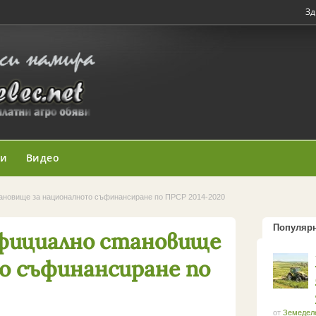
Зд
ни
Видео
ановище за националното съфинансиране по ПРСР 2014-2020
Популяр
официално становище
о съфинансиране по
от
Земедел